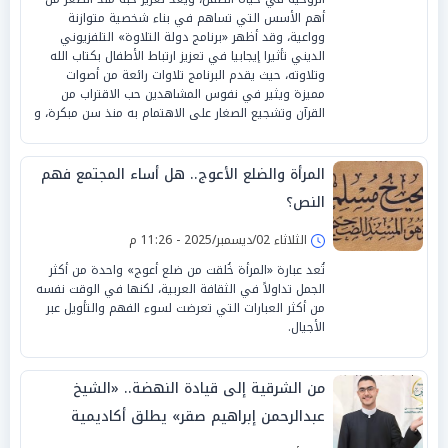
أهم الأسس التي تساهم في بناء شخصية متوازنة
وواعية، وقد أظهر «برنامج دولة التلاوة» التلفزيوني
الديني تأثيرا إيجابيا في تعزيز ارتباط الأطفال بكتاب الله
وتلاوته، حيث يقدم البرنامج تلاوات رائعة من أصوات
مميزة ويثير في نفوس المشاهدين حب الاقتراب من
القرآن وتشجيع الصغار على الاهتمام به منذ سن مبكرة، و
المرأة والضلع الأعوج.. هل أساء المجتمع فهم
النص؟
الثلاثاء 02/ديسمبر/2025 - 11:26 م
تُعد عبارة «المرأة خُلقت من ضلع أعوج» واحدة من أكثر
الجمل تداولاً في الثقافة العربية، لكنها في الوقت نفسه
من أكثر العبارات التي تعرضت لسوء الفهم والتأويل عبر
الأجيال.
من الشرقية إلى قيادة النهضة.. «الشيخ
عبدالرحمن إبراهيم صقر» يطلق أكاديمية
الرحمن