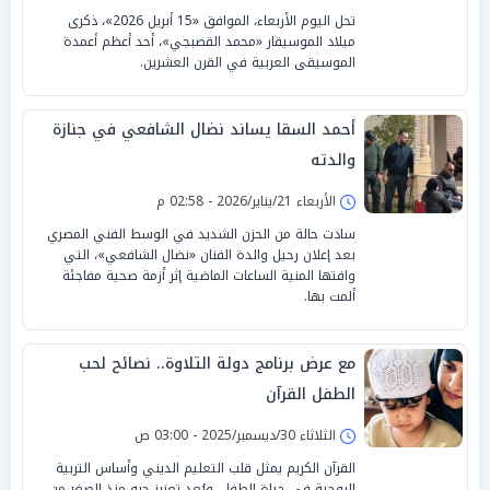
تحل اليوم الأربعاء، الموافق «15 أبريل 2026»، ذكرى
ميلاد الموسيقار «محمد القصبجي»، أحد أعظم أعمدة
الموسيقى العربية في القرن العشرين.
أحمد السقا يساند نضال الشافعي في جنازة
والدته
الأربعاء 21/يناير/2026 - 02:58 م
سادت حالة من الحزن الشديد في الوسط الفني المصري
بعد إعلان رحيل والدة الفنان «نضال الشافعي»، التي
وافتها المنية الساعات الماضية إثر أزمة صحية مفاجئة
ألمت بها.
مع عرض برنامج دولة التلاوة.. نصائح لحب
الطفل القرآن
الثلاثاء 30/ديسمبر/2025 - 03:00 ص
القرآن الكريم يمثل قلب التعليم الديني وأساس التربية
الروحية في حياة الطفل، ويُعد تعزيز حبه منذ الصغر من