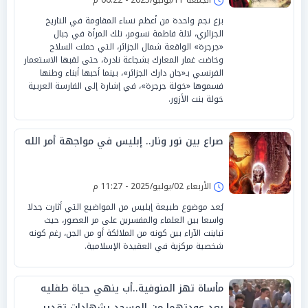
بزغ نجم واحدة من أعظم نساء المقاومة في التاريخ
الجزائري، لالة فاطمة نسومر، تلك المرأة في جبال
«جرجرة» الواقعة شمال الجزائر، التي حملت السلاح
وخاضت غمار المعارك بشجاعة نادرة، حتى لقبها الاستعمار
الفرنسي بـ«جان دارك الجزائر»، بينما أحبها أبناء وطنها
فسموها «خولة جرجرة»، في إشارة إلى الفارسة العربية
خولة بنت الأزور.
صراع بين نور ونار.. إبليس في مواجهة أمر الله
الأربعاء 02/يوليو/2025 - 11:27 م
يُعد موضوع طبيعة إبليس من المواضيع التي أثارت جدلا
واسعا بين العلماء والمفسرين على مر العصور، حيث
تباينت الآراء بين كونه من الملائكة أو من الجن، رغم كونه
شخصية مركزية في العقيدة الإسلامية.
مأساة تهز المنوفية..أب ينهي حياة طفليه
بعد عودتهما من المسجد بشهادات تقدير