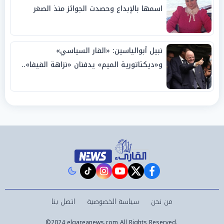
اسمها بالإبداع وحصدت الجوائز منذ الصغر
نبيل أبوالياسين: «الفار السياسي»
و«ديكتاتورية الميم» يدفنان «نزاهة الفيفا»..
وإقالة «إنفانتينو» باتت حتمية
instagram
tiktok
youtube
twitter
facebook
من نحن
سياسة الخصوصية
اتصل بنا
©2024 elqareanews.com All Rights Reserved.