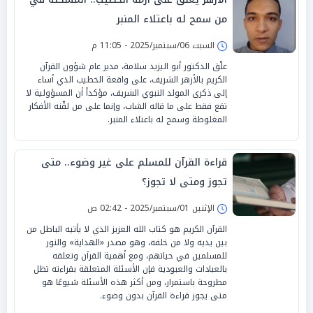
من سمح له باعتلاء المنبر
السبت 06/سبتمبر/2025 - 11:05 م
علّق الدكتور أبو اليزيد سلامة، مدير عام شؤون القرآن
الكريم بالأزهر الشريف، على واقعة الخطيب الذي أساء
إلى ذكرى المولد النبوي الشريف، مؤكداً أن المسؤولية لا
تقع فقط على ما قاله الشاب، وإنما على من لقّنه الأفكار
المغلوطة وسمح له باعتلاء المنبر.
قراءة القرآن للمسلم على غير وضوء.. متى
تجوز ومتى لا تجوز؟
الإثنين 01/سبتمبر/2025 - 02:42 ص
القرآن الكريم هو كتاب الله العزيز الذي لا يأتيه الباطل من
بين يديه ولا من خلفه، وهو مصدر «الهداية» والنور
للمسلمين في حياتهم، ومع أهمية القرآن وتعلقه
بالعبادات والعبودية فإن الأسئلة المتعلقة بقراءته تظل
مطروحة باستمرار، ومن أكثر هذه الأسئلة شيوعًا هو
متى يجوز قراءة القرآن بدون وضوء.