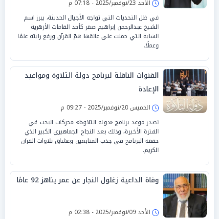
الأحد 23/نوفمبر/2025 - 07:18 م
في ظل التحديات التي تواجه الأجيال الحديثة، يبرز اسم
الشيخ عبدالرحمن إبراهيم صقر كأحد القامات الأزهرية
الشابة التي حملت على عاتقها همّ القرآن ورفع رايته علمًا
وعملًا.
القنوات الناقلة لبرنامج دولة التلاوة ومواعيد
الإعادة
الخميس 20/نوفمبر/2025 - 09:27 م
تصدر موعد برنامج «دولة التلاوة» محركات البحث في
الفترة الأخيرة، وذلك بعد النجاح الجماهيري الكبير الذي
حققه البرنامج في جذب المتابعين وعشاق تلاوات القرآن
الكريم.
وفاة الداعية زغلول النجار عن عمر يناهز 92 عامًا
الأحد 09/نوفمبر/2025 - 02:38 م