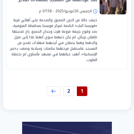
الخميس 26/يونيو/2025 - 07:58 م
خيمت حالة من الحزن العميق والصدمة على أهالي قرية
«قويسنا البلد» التابعة لمركز قويسنا بمحافظة المنوفية،
بعد وقوع جريمة مروعة هزت وجدان الجميع، راح ضحيتها
طفلان بريئان، لم يكن ذنبهما سوى أنهما عادا إلى منزل
والدهما وهما يحملان في أيديهما شهادات تقدير من
المسجد، فاستقبل فرحتهما بطعنات وسادية وصفت بـ«غير
الإنسانية»، أنهت حياتهما في مشهد مأساوي لم تحتمله
القلوب.
2
1