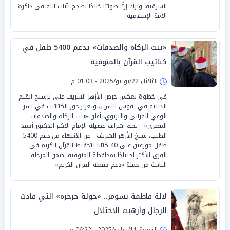
الشرقية، وترك إرثًا صوتيًا خالدًا يصدح بآيات الله في ذاكرة
الأمة الإسلامية.
«بيت الزكاة والصدقات» يدعم 5400 طفل في
كتاتيب القرآن بالمنوفية
الثلاثاء 22/يوليو/2025 - 01:03 م
في خطوة تعكس حرص الأزهر الشريف على ترسيخ القيم
الدينية في نفوس النشء، وتعزيز دور الكتاتيب في نشر
الوعي القرآني والتربوي، أعلن «بيت الزكاة والصدقات
المصري» - تحت إشراف فضيلة الإمام الأكبر الدكتور أحمد
الطيب، شيخ الأزهر الشريف - عن الانتهاء من دعم 5400
طفل موزعين على 40 كتابا لتحفيظ القرآن الكريم في
القرى الأكثر احتياجًا بمحافظة المنوفية، ضمن المرحلة
الثانية من حملة «دعم حفظة القرآن الكريم».
لالة فاطمة نسومر.. «خولة جرجرة» التي قادت
الرجال وأرهبت الاحتلال
الجمعة 11/يوليو/2025 - 06:22 م