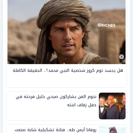
هل يجسد توم كروز شخصية النبي محمد؟.. الحقيقة الكاملة
نجوم الفن يشاركون صبحي خليل فرحته في
حفل زفاف ابنته
روفانا أيمن طه.. فنانة تشكيلية شابة صنعت