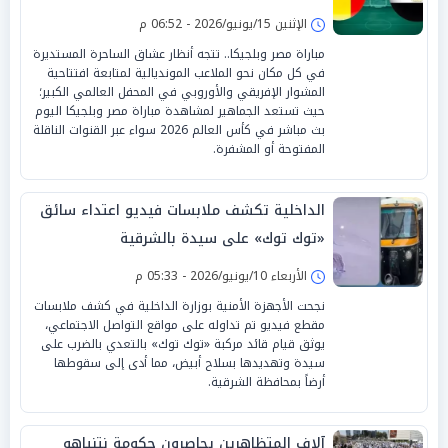
الإثنين 15/يونيو/2026 - 06:52 م
مباراة مصر وبلجيكا.. تتجه أنظار عشاق الساحرة المستديرة
في كل مكان نحو الملاعب المونديالية لمتابعة افتتاحية
المشوار الإفريقي والأوروبي في المحفل العالمي الكبير؛
حيث تستعد الجماهير لمشاهدة مباراة مصر وبلجيكا اليوم
بث مباشر في كأس العالم 2026 سواء عبر القنوات الناقلة
المفتوحة أو المشفرة.
الداخلية تكشف ملابسات فيديو اعتداء سائق
«توك توك» على سيدة بالشرقية
الأربعاء 10/يونيو/2026 - 05:33 م
نجحت الأجهزة الأمنية بوزارة الداخلية في كشف ملابسات
مقطع فيديو تم تداوله على مواقع التواصل الاجتماعي،
يوثق قيام قائد مركبة «توك توك» بالتعدي بالضرب على
سيدة وتهديدها بسلاح أبيض، مما أدى إلى سقوطها
أرضاً بمحافظة الشرقية.
آلاف المتظاهرين يحاصرون حكومة نتنياهو