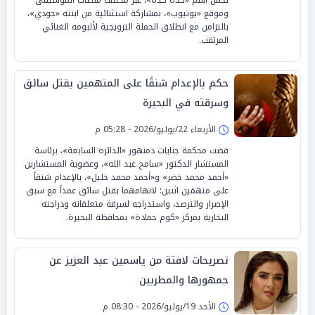
وموقع «يوتيوب»، بمشاركة استثنائية من ابنته «جودي»،
بالتزامن مع انطلاق الحملة الترويجية لألبومه الغنائي
المرتقب.
حكم بالإعدام شنقًا على المتهمين بقتل سائق
وسرقته في البحيرة
الأربعاء 22/يوليو/2026 - 05:28 م
قضت محكمة جنايات دمنهور «الدائرة السابعة»، برئاسة
المستشار الدكتور «سامح عبد الله»، وعضوية المستشارين
«أحمد محمد خضر» و«أحمد محمد خليل»، بالإعدام شنقاً
على متهمَين اثنين؛ لاتهامهما بقتل سائق عمداً مع سبق
الإصرار والترصد، واستدراجه لسرقة متعلقاته ودراجته
البخارية بمركز «كوم حمادة» بمحافظة البحيرة.
تصريحات لافتة من ياسمين عبد العزيز عن
جمهورها والمطربين
الأحد 19/يوليو/2026 - 08:30 م