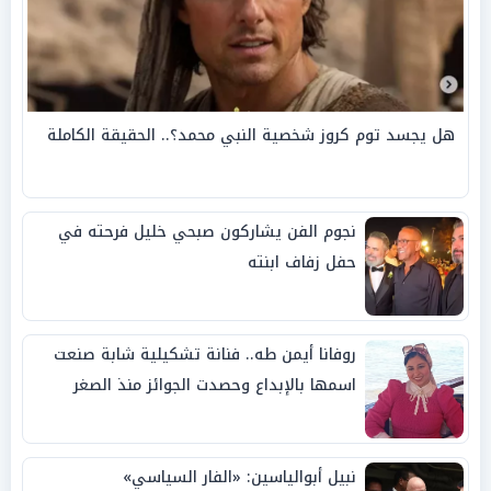
هل يجسد توم كروز شخصية النبي محمد؟.. الحقيقة الكاملة
نجوم الفن يشاركون صبحي خليل فرحته في
حفل زفاف ابنته
روفانا أيمن طه.. فنانة تشكيلية شابة صنعت
اسمها بالإبداع وحصدت الجوائز منذ الصغر
نبيل أبوالياسين: «الفار السياسي»