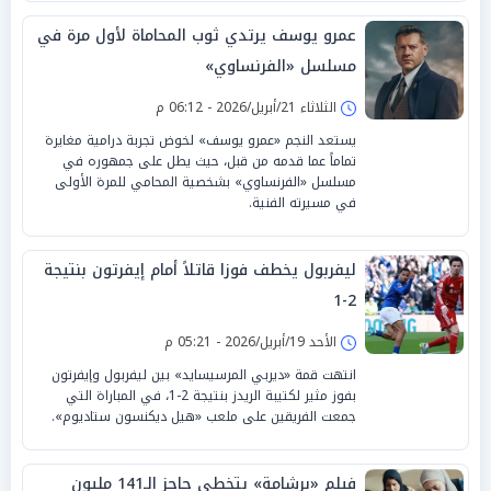
عمرو يوسف يرتدي ثوب المحاماة لأول مرة في
مسلسل «الفرنساوي»
الثلاثاء 21/أبريل/2026 - 06:12 م
يستعد النجم «عمرو يوسف» لخوض تجربة درامية مغايرة
تماماً عما قدمه من قبل، حيث يطل على جمهوره في
مسلسل «الفرنساوي» بشخصية المحامي للمرة الأولى
في مسيرته الفنية.
ليفربول يخطف فوزا قاتلاً أمام إيفرتون بنتيجة
2-1
الأحد 19/أبريل/2026 - 05:21 م
انتهت قمة «ديربي المرسيسايد» بين ليفربول وإيفرتون
بفوز مثير لكتيبة الريدز بنتيجة 2-1، في المباراة التي
جمعت الفريقين على ملعب «هيل ديكنسون ستاديوم».
فيلم «برشامة» يتخطى حاجز الـ141 مليون