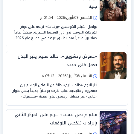
جنيه
الخميس 09/أبريل/2026 - 01:54 م
يواصل الفيلم الكوميدي «برشامة» تربعه على عرش
الإيرادات اليومية في دور السينما المصرية، محققاً نجاحاً
جماهيرياً طاغياً منذ انطلاق عرضه في مطلع عام 2026.
«غموض وتشويق».. خالد سليم يثير الجدل
بعمل فني جديد
الأربعاء 08/أبريل/2026 - 05:13 م
أثار النجم «خالد سليم» حالة من التفاعل الواسع بين
جمهوره ومتابعيه، عقب طرحه بوستراً جديداً يحمل عنوان
«غالي» عبر حسابه الرسمي على منصة «فيسبوك».
فيلم «إيجي بيست» يتربع على المركز الثاني
بإيرادات تتخطى التوقعات