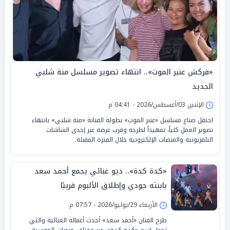
«فركش عنبر الموت».. انتهاء تصوير مسلسل منة شلبي
الجديد
الإثنين 03/أغسطس/2026 - 04:41 م
احتفل صناع مسلسل «عنبر الموت» بطولة الفنانة «منة شلبي» بانتهاء
تصوير العمل كلياً، تمهيداً لطرحه وقرب عرضه عبر إحدى الشاشات
التلفزيونية والمنصات الإلكترونية خلال الفترة المقبلة.
«كدة كدة».. ديو غنائي يجمع أحمد سعد
بابنته جودي وإطلاق الألبوم قريبًا
الأربعاء 29/يوليو/2026 - 07:57 م
طرح الفنان «أحمد سعد» أحدث أعماله الغنائية والتي
تحمل اسم «كدة كدة»، عبر مختلف منصات الموسيقى