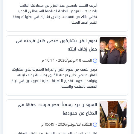
أعربت النجمة ياسمين عبد العزيز عن سعادتها البالغة
باحتفالها بالعروض الخاصة لفيلمها السينمائي الجديد
«خلي بالك من نفسك»، والذي تشارك في بطولته رفقة
النجم أحمد السقا.
نجوم الفن يشاركون صبحي خليل فرحته في
حفل زفاف ابنته
السبت 18/يوليو/2026 - 10:14 م
حرص لفيف من نجوم الفن والدراما المصرية على مشاركة
الفنان صبحي خليل فرحته الكبرى بمناسبة زفاف ابنته،
وتوافد النجوم لتقديم التهنئة الحارة للعروسين في ليلة
اتسمت بالبهجة والمحبة.
السودان يرد رسمياً: مصر مارست حقها في
الدفاع عن حدودها
الثلاثاء 23/يونيو/2026 - 05:49 م
قال قائد الجيش السوداني، الفريق عبد الفتاح البرهان،