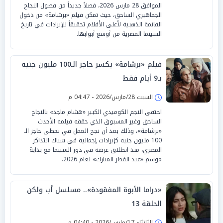
الموافق 28 مارس 2026، فصلاً جديداً من فصول النجاح
الجماهيري الساحق، حيث تمكن فيلم «برشامة» من دخول
القائمة الذهبية لأعلى الأفلام تحقيقاً للإيرادات في تاريخ
السينما المصرية من أوسع أبوابها.
فيلم «برشامة» يكسر حاجز الـ100 مليون جنيه
بـ9 أيام فقط
السبت 28/مارس/2026 - 04:47 م
احتفى النجم الكوميدي الكبير «هشام ماجد» بالنجاح
الساحق وغير المسبوق الذي حققه فيلمه الأحدث
«برشامة»، وذلك بعد أن نجح العمل في تخطي حاجز الـ
100 مليون جنيه كإيرادات إجمالية في شباك التذاكر
المصري، منذ انطلاق عرضه في دور السينما مع بداية
موسم «عيد الفطر المبارك» لعام 2026.
«دراما الأبوة المفقودة».. مسلسل أب ولكن
الحلقة 13
الثلاثاء 17/مارس/2026 - 04:40 م