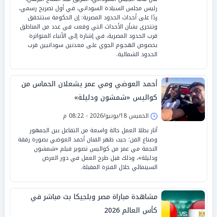
رئيس مجلس السيادة السوداني، في أول تصريح رسمي،
ردًا على أحداث الحدود المصرية: إن الحكومة ستتحقق
وتتحرى بشأن الأحداث التي وقعت في عدد من المناطق
قرب الحدود المصرية، في إشارة إلى الأنباء المتواترة
بخصوص الهجـوم الجوي على معدنين سودانيين قرب
الحدود الشمالية.
أحمد العوضي ومي عمر يشعلان الحماس من
كواليس «شمشون ودليلة»
الخميس 18/يونيو/2026 - 08:22 م
أثار بطلا العمل حالة واسعة من التفاعل بين الجمهور
وصناع الفن؛ حيث ظهر الفنان أحمد العوضي بصورة رفقة
النجمة مي عمر من كواليس تصوير فيلم «شمشون
ودليلة»، وذلك قبل طرح العمل في دور العرض
السينمائي خلال الفترة المقبلة.
مشاهدة مباراة مصر وبلجيكا بث مباشر في
كأس العالم 2026