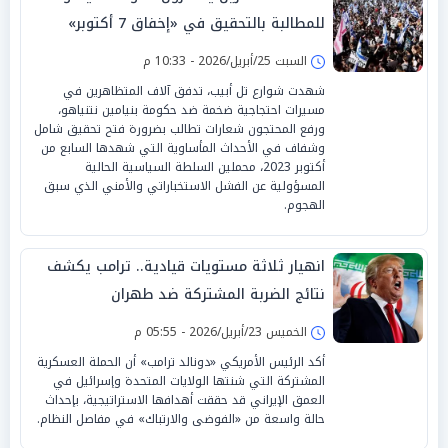
للمطالبة بالتحقيق في «إخفاق 7 أكتوبر»
السبت 25/أبريل/2026 - 10:33 م
شهدت شوارع تل أبيب، تدفق آلاف المتظاهرين في
مسيرات احتجاجية ضخمة ضد حكومة بنيامين نتنياهو،
ورفع المحتجون شعارات تطالب بضرورة فتح تحقيق شامل
وشفاف في الأحداث المأساوية التي شهدها السابع من
أكتوبر 2023، محملين السلطة السياسية الحالية
المسؤولية عن الفشل الاستخباراتي والأمني الذي سبق
الهجوم.
انهيار ثلاثة مستويات قيادية.. ترامب يكشف
نتائج الضربة المشتركة ضد طهران
الخميس 23/أبريل/2026 - 05:55 م
أكد الرئيس الأمريكي «دونالد ترامب» أن الحملة العسكرية
المشتركة التي شنتها الولايات المتحدة وإسرائيل في
العمق الإيراني قد حققت أهدافها الاستراتيجية، بإحداث
حالة واسعة من «الفوضى والارتباك» في مفاصل النظام.