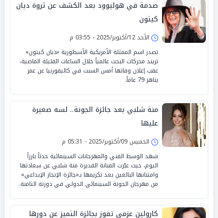
صدمة في هوليوود بعد الكشف عن ثروة ديان
كيتون
الأحد 12/أكتوبر/2025 - 03:55 م
تصدر اسم الممثلة الأمريكية الأسطورية «ديان كيتون»
تريند محركات البحث عالمياً خلال الساعات القليلة الماضية،
عقب إعلان وفاتها أمس السبت في كاليفورنيا عن عمر
يناهز 79 عاماً.
منة شلبي بعد جائزة الجونة.. لسه صغيرة
عليها
الخميس 09/أكتوبر/2025 - 05:31 م
شهد الوسط الفني والمهرجانات السينمائية حدثاً بارزاً
اليوم، حيث عبّرت الفنانة القديرة منة شلبي عن سعادتها
وامتنانها البالغين بعد تكريمها بـ«جائزة الإنجاز الإبداعي»
من مهرجان الجونة السينمائي الدولي في دورته الثامنة.
كارولين عزمي تفوز بجائزة التميز عن دورها