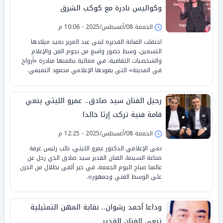
وكواليس نادرة مع كوكب الشرق
الجمعة 08/أغسطس/2025 - 10:06 م
احتفلت الفنانة القديرة لبنى عبد العزيز بعيد ميلادها
التسعين، وسط حضور واسع من نجوم الفن والإعلام
والشخصيات الثقافية، في فعالية نظمتها مبادرة «أرواح
في المدينة» التي يقودها الإعلامي محمود التميمي.
رحيل الفنان سيد صادق.. عمرو الليثي ينعي
قامة فنية تركت إرثا خالدا
الجمعة 08/أغسطس/2025 - 12:25 م
نعى الإعلامي الدكتور عمرو الليثي، نائب رئيس غرفة
صناعة السينما، الفنان القدير سيد صادق الذي رحل عن
عالمنا صباح اليوم الجمعة، في خبر ألقى بظلال من الحزن
على الوسط الفني وجمهوره.
وداعا أحمد رشوان.. نقابة المهن التمثيلية
تنعى الفنان القدير