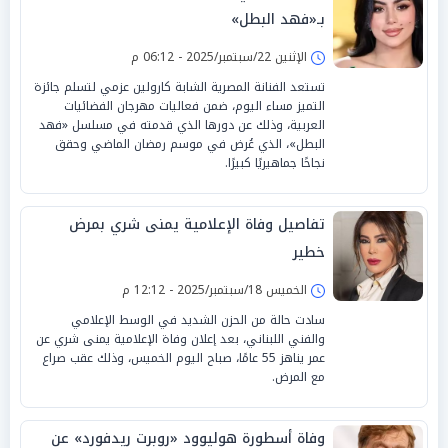
بـ«فهد البطل»
الإثنين 22/سبتمبر/2025 - 06:12 م
تستعد الفنانة المصرية الشابة كارولين عزمي لتسلم جائزة
التميز مساء اليوم، ضمن فعاليات مهرجان الفضائيات
العربية، وذلك عن دورها الذي قدمته في مسلسل «فهد
البطل»، الذي عُرض في موسم رمضان الماضي وحقق
نجاحًا جماهيريًا كبيرًا.
تفاصيل وفاة الإعلامية يمنى شري بمرض
خطير
الخميس 18/سبتمبر/2025 - 12:12 م
سادت حالة من الحزن الشديد في الوسط الإعلامي
والفني اللبناني، بعد إعلان وفاة الإعلامية يمنى شري عن
عمر يناهز 55 عامًا، صباح اليوم الخميس، وذلك عقب صراع
مع المرض.
وفاة أسطورة هوليوود «روبرت ريدفورد» عن