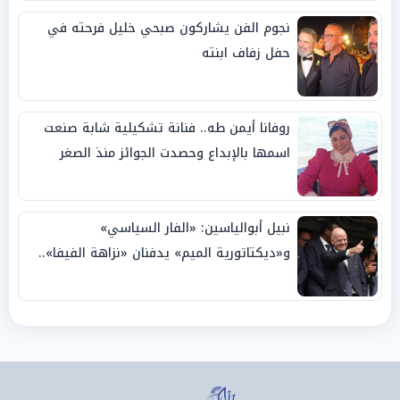
نجوم الفن يشاركون صبحي خليل فرحته في
حفل زفاف ابنته
روفانا أيمن طه.. فنانة تشكيلية شابة صنعت
اسمها بالإبداع وحصدت الجوائز منذ الصغر
نبيل أبوالياسين: «الفار السياسي»
و«ديكتاتورية الميم» يدفنان «نزاهة الفيفا»..
وإقالة «إنفانتينو» باتت حتمية