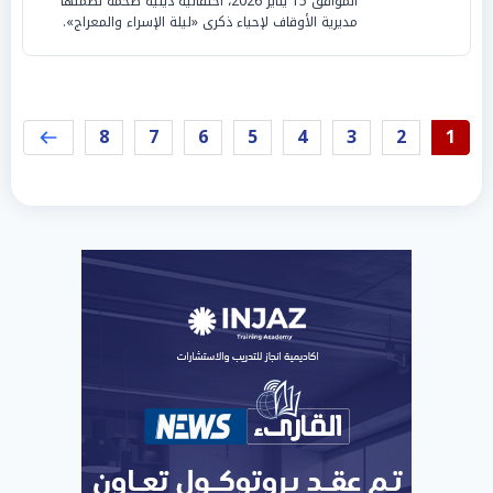
الموافق 15 يناير 2026، احتفالية دينية ضخمة نظمتها
مديرية الأوقاف لإحياء ذكرى «ليلة الإسراء والمعراج».
8
7
6
5
4
3
2
1