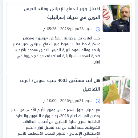
اغتيال وزير الدفاع الإيراني وقائد الحرس
الثوري في ضربات إسرائيلية
السبت 28/فبراير/2026 - 05:28 م
حيث أفادت تقارير دولية ـ نقلاً عن «رويترز» ومصادر
عسكرية مطلعة ـ بسقوط وزير الدفاع الإيراني «عزيز نصير
زادة» وقائد القوة البرية للحرس الثوري «محمد باكبور»
ضحية لهجمات إسرائيلية استهدفت مواقع حيوية في
إيران.
هل أنت مستحق لـ400 جنيه تموين؟ اعرف
التفاصيل
السبت 21/فبراير/2026 - 10:00 م
مع اقتراب حلول شهر مارس ومرور الأيام الأولى من شهر
رمضان المبارك لعام 2026، زفت وزارة التموين والتجارة
الداخلية بشرى سارة للملايين من أصحاب البطاقات
التموينية، حيث أعلنت عن بدء تفعيل قرار «الدعم
الاستثنائي الإضافي» لتعزيز الحماية الاجتماعية للأسر