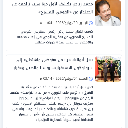
محمد رياض يكشف لأول مرة سبب تراجعه عن
الاعتذار من «القومي للمسرح»
الإثنين 20/يوليو/2026 - 11:04 م
كشف الفنان محمد رياض، رئيس المهرجان القومي
للمسرح المصري، عن تفكيره الجدي في إنهاء مهمته
والاكتفاء بما قدمه بعد 4 دورات متتالية.
نبيل أبوالياسين: من «فوضى واشنطن» إلى
«بروتوكول الاستقرار».. روسيا والصين و«قرار
السيادة» بـ«تصفير القواعد»
السبت 04/يوليو/2026 - 03:14 م
اعلن نبيل أبوالياسين انه بعد ما كشف عن « ثلاثية
الشرق» « تؤمم ملف النووي » من يد « الترامبية» يكشف
اليوم عن «بروتوكول الرهن المزاجي»؛ إن تصريح وول
ستريت جورنال بأن «زعيم طبقة المستنقع الأسود» يقلب
بين «دراسة حرب شاملة» و«الاكتفاء بالدبلوماسية» في
نفس الجلسة، هو اعتراف رسمي بأن «أمن واستقرار
المنطقة أصبح سوقاً للمضاربة المزاجية».