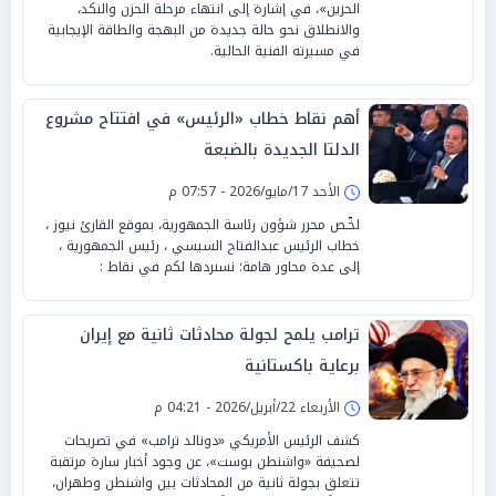
الحزين»، في إشارة إلى انتهاء مرحلة الحزن والنكد،
والانطلاق نحو حالة جديدة من البهجة والطاقة الإيجابية
في مسيرته الفنية الحالية.
أهم نقاط خطاب «الرئيس» في افتتاح مشروع
الدلتا الجديدة بالضبعة
الأحد 17/مايو/2026 - 07:57 م
لخّـص محرر شؤون رئاسة الجمهورية، بموقع القارئ نيوز ،
خطاب الرئيس عبدالفتاح السيسي ، رئيس الجمهورية ،
إلى عدة محاور هامة؛ نسىردها لكم في نقاط :
ترامب يلمح لجولة محادثات ثانية مع إيران
برعاية باكستانية
الأربعاء 22/أبريل/2026 - 04:21 م
كشف الرئيس الأمريكي «دونالد ترامب» في تصريحات
لصحيفة «واشنطن بوست»، عن وجود أخبار سارة مرتقبة
تتعلق بجولة ثانية من المحادثات بين واشنطن وطهران،