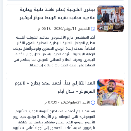
بيطرى الشرقية يُنظم قافلة طبية بيطرية
علاجية مجانية بقرية هربيط بمركز أبوكبير
الخميس 11/يونيو/2026 - 06:18 م
أكد المهندس حازم الأشموني محافظ الشرقية أهمية
تنظيم القوافل الطبية البيطرية المجانية بالقرى الأكثر
احتياجاً، بهدف زيادة الوعي البيطري وتوفيرأفضل درجات
الرعاية البيطرية للثروة الحيوانية، من خلال إجراء الكشف
البيطري وصرف العلاج المجاني للمربين، بما يساهم في
الحفاظ على صحة الحيوانات وزيادة إنتاجيتها.
العد التنازلي بدأ.. أحمد سعد يطرح «الألبوم
الفرفوش» خلال أيام
الأحد 31/مايو/2026 - 07:39 م
يستعد النجم أحمد سعد، لطرح ألبومه الجديد «الألبوم
الفرفوش» ثاني البوماته يوم الأربعاء 3 يونيو، حيث روج
للألبوم ببرومو الذى تضمن مشاهد درامية عبر شاشة
تليفزيون قديم، أعادت الجمهور إلى أجواء أغاني «الألبوم