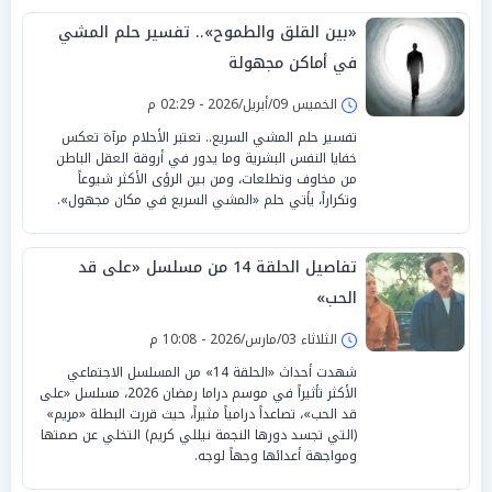
«بين القلق والطموح».. تفسير حلم المشي
في أماكن مجهولة
الخميس 09/أبريل/2026 - 02:29 م
تفسير حلم المشي السريع.. تعتبر الأحلام مرآة تعكس
خفايا النفس البشرية وما يدور في أروقة العقل الباطن
من مخاوف وتطلعات، ومن بين الرؤى الأكثر شيوعاً
وتكراراً، يأتي حلم «المشي السريع في مكان مجهول».
تفاصيل الحلقة 14 من مسلسل «على قد
الحب»
الثلاثاء 03/مارس/2026 - 10:08 م
شهدت أحداث «الحلقة 14» من المسلسل الاجتماعي
الأكثر تأثيراً في موسم دراما رمضان 2026، مسلسل «على
قد الحب»، تصاعداً درامياً مثيراً، حيث قررت البطلة «مريم»
(التي تجسد دورها النجمة نيللي كريم) التخلي عن صمتها
ومواجهة أعدائها وجهاً لوجه.