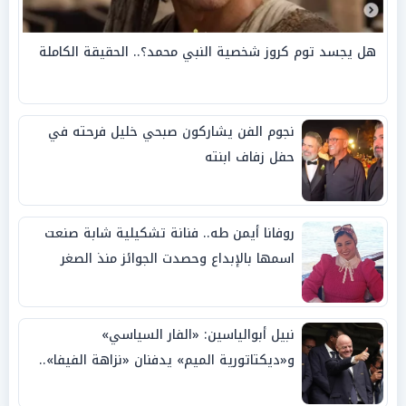
هل يجسد توم كروز شخصية النبي محمد؟.. الحقيقة الكاملة
نجوم الفن يشاركون صبحي خليل فرحته في
حفل زفاف ابنته
روفانا أيمن طه.. فنانة تشكيلية شابة صنعت
اسمها بالإبداع وحصدت الجوائز منذ الصغر
نبيل أبوالياسين: «الفار السياسي»
و«ديكتاتورية الميم» يدفنان «نزاهة الفيفا»..
وإقالة «إنفانتينو» باتت حتمية