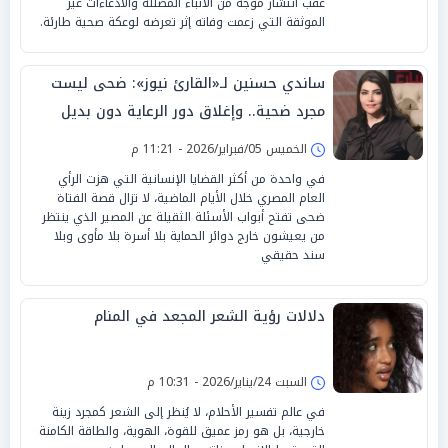
عقب انتشار موجة من الأنباء المضللة والادعاءات غير
الموثقة التي زعمت وفاته إثر تعرضه لوعكة صحية طارئة.
ساندي حسنين لـ«القارئ نيوز»: ضحى ليست
مجرد ضحية.. وإغلاق دور الرعاية دون بديل
قانوني خطر على المجتمع
الخميس 05/فبراير/2026 - 11:21 م
في واحدة من أكثر القضايا الإنسانية التي هزت الرأي
العام المصري خلال الأيام الماضية، لا تزال قصة الفتاة
ضحى تفتح أبواب الأسئلة الثقيلة عن المصير الذي ينتظر
من يعيشون خارج دوائر الحماية بلا أسرة بلا مأوى وبلا
سند حقيقي
دلالات رؤية الشعر المجعد في المنام
السبت 24/يناير/2026 - 10:31 م
في عالم تفسير الأحلام، لا يُنظر إلى الشعر كمجرد زينة
خارجية، بل هو رمز عميق للقوة، الهوية، والطاقة الكامنة