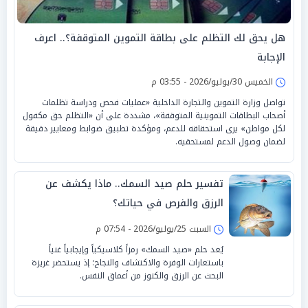
هل يحق لك التظلم على بطاقة التموين المتوقفة؟.. اعرف
الإجابة
الخميس 30/يوليو/2026 - 03:55 م
تواصل وزارة التموين والتجارة الداخلية «عمليات فحص ودراسة تظلمات
أصحاب البطاقات التموينية المتوقفة»، مشددة على أن «التظلم حق مكفول
لكل مواطن» يرى استحقاقه للدعم، ومؤكدة تطبيق ضوابط ومعايير دقيقة
لضمان وصول الدعم لمستحقيه.
تفسير حلم صيد السمك.. ماذا يكشف عن
الرزق والفرص في حياتك؟
السبت 25/يوليو/2026 - 07:54 م
يُعد حلم «صيد السمك» رمزاً كلاسيكياً وإيجابياً غنياً
باستعارات الوفرة والاكتشاف والنجاح؛ إذ يستحضر غريزة
البحث عن الرزق والكنوز من أعماق النفس.