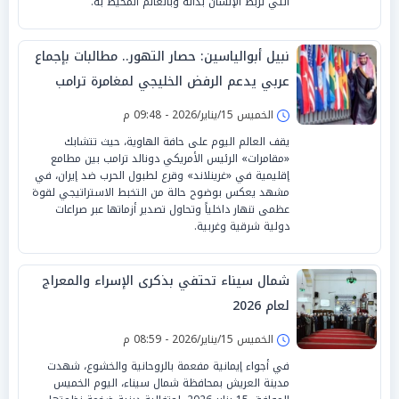
التي تربط الإنسان بذاته وبالعالم المحيط به.
نبيل أبوالياسين: حصار التهور.. مطالبات بإجماع
عربي يدعم الرفض الخليجي لمغامرة ترامب
الحربية
الخميس 15/يناير/2026 - 09:48 م
يقف العالم اليوم على حافة الهاوية، حيث تتشابك
«مقامرات» الرئيس الأمريكي دونالد ترامب بين مطامع
إقليمية في «غرينلاند» وقرع لطبول الحرب ضد إيران، في
مشهد يعكس بوضوح حالة من التخبط الاستراتيجي لقوة
عظمى تنهار داخلياً وتحاول تصدير أزماتها عبر صراعات
دولية شرقية وغربية.
شمال سيناء تحتفي بذكرى الإسراء والمعراج
لعام 2026
الخميس 15/يناير/2026 - 08:59 م
في أجواء إيمانية مفعمة بالروحانية والخشوع، شهدت
مدينة العريش بمحافظة شمال سيناء، اليوم الخميس