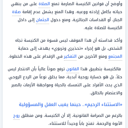
وأوضح أن قوانين الكنيسة الصارمة تمنع
الصلاة
على من ينهي
حياته بكامل إرادته ووعيه. وهذا المنع يشمل عدم إقامة
صلاة
الجناز، أو القداسات الجنائزية، ومنع دخول
الجثمان
إلى داخل
الكنيسة للصلاة عليه.
وأكد قداسته أن هذا الموقف ليس قسوة من الكنيسة تجاه
الشخص، بل هو إجراء «تحذيري وتربوي» يهدف إلى حماية
المجتمع
ومنع الآخرين من
التفكير
في الإقدام على هذه الخطوة.
فالكنيسة بتطبيق هذا
القانون
ترفع صوتاً عالياً بأن الانتحار ليس
حلاً، بل هو خسارة روحية أبدية، مما يخلق نوعاً من الردع الروحي
الذي يحث الأفراد على التمسك بالحياة ومواجهة الأزمات بالصبر
والاعتصام بالخالق.
«الاستثناء الرحيم».. حينما يغيب العقل والمسؤولية
بالرغم من الصرامة القانونية، إلا أن الكنيسة، ومن منطلق
روح
الأبوة والرحمة، تفتح باباً وحيداً للاستثناء.