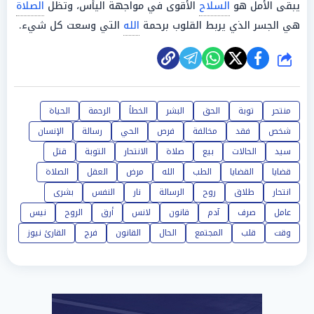
يبقى الأمل هو
السلاح
الأقوى في مواجهة اليأس، وتظل
الصلاة
هي الجسر الذي يربط القلوب برحمة
الله
التي وسعت كل شيء.
شارك
منتحر
توبة
الحق
البشر
الخطأ
الرحمة
الحياة
شخص
فقد
مخالفة
فرص
الحي
رسالة
الإنسان
سيد
الحالات
بيع
صلاة
الانتحار
التوبة
قتل
قضايا
القضايا
الطب
الله
مرض
العقل
الصلاة
انتحار
طلاق
روح
الرسالة
نار
النفس
بشرى
عامل
صرف
آدم
قانون
لانس
أرق
الروح
نيس
وقت
قلب
المجتمع
الحال
القانون
فرج
القارئ نيوز