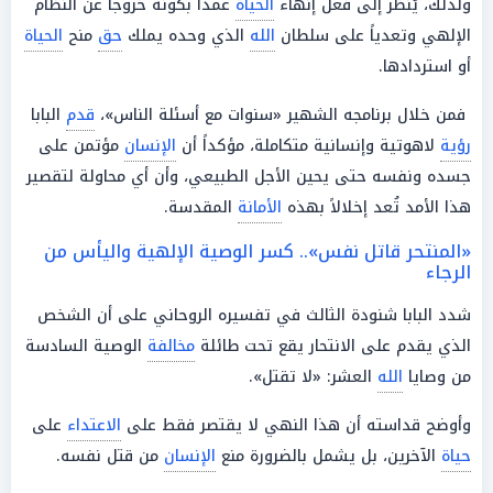
ولذلك، يُنظر إلى فعل إنهاء
الحياة
عمداً بكونه خروجاً عن النظام
الإلهي وتعدياً على سلطان
الله
الذي وحده يملك
حق
منح
الحياة
أو استردادها.
فمن خلال برنامجه الشهير «سنوات مع أسئلة الناس»،
قدم
البابا
رؤية
لاهوتية وإنسانية متكاملة، مؤكداً أن
الإنسان
مؤتمن على
جسده ونفسه حتى يحين الأجل الطبيعي، وأن أي محاولة لتقصير
هذا الأمد تُعد إخلالاً بهذه
الأمانة
المقدسة.
«المنتحر قاتل نفس».. كسر الوصية الإلهية واليأس من
الرجاء
شدد البابا شنودة الثالث في تفسيره الروحاني على أن الشخص
الذي يقدم على الانتحار يقع تحت طائلة
مخالفة
الوصية السادسة
من وصايا
الله
العشر: «لا تقتل».
وأوضح قداسته أن هذا النهي لا يقتصر فقط على
الاعتداء
على
حياة
الآخرين، بل يشمل بالضرورة منع
الإنسان
من قتل نفسه.