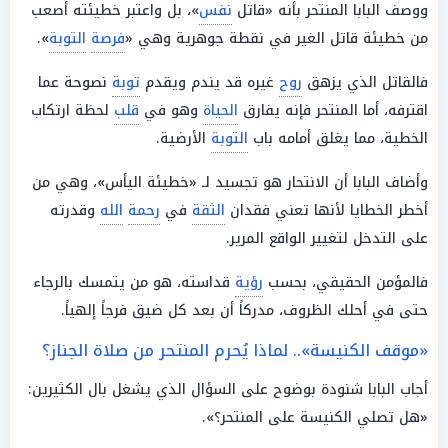
ووصف البابا المنتحر بأنه «قاتل
نفس
»، بل واعتبر خطيئته أصعب
من خطيئة قاتل الغير في نقطة جوهرية وهي «
فرصة
التوبة
».
فالقاتل الذي يزهق
روح
غيره قد يندم ويقدم
توبة
نصوحة عما
اقترفه، أما المنتحر فإنه يفارق
الحياة
وهو في
قلب
لحظة ارتكاب
الخطية، مما يغلق أمامه باب
التوبة
الأرضية.
وأضاف البابا أن الانتحار هو تجسيد لـ «خطيئة اليأس»، وهي من
أخطر الخطايا لأنها تعني فقدان
الثقة
في
رحمة
الله
وقدرته
على التدخل لتغيير الواقع المرير.
فالمؤمن الحقيقي، بحسب
رؤية
قداسته، هو من يتمسك بالرجاء
حتى في أحلك الظروف، مدركاً أن بعد كل ضيق فرجاً إلهياً.
«موقف الكنيسة».. لماذا يُحرم المنتحر من صلاة الجناز؟
أجاب البابا شنودة بوضوح على السؤال الذي يشغل بال الكثيرين:
«هل تصلي الكنيسة على المنتحر؟».