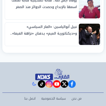
روفانا أيمن طه.. فنانة تشكيلية شابة صنعت
اسمها بالإبداع وحصدت الجوائز منذ الصغر
نبيل أبوالياسين: «الفار السياسي»
و«ديكتاتورية الميم» يدفنان «نزاهة الفيفا»..
وإقالة «إنفانتينو» باتت حتمية
instagram
tiktok
youtube
twitter
facebook
من نحن
سياسة الخصوصية
اتصل بنا