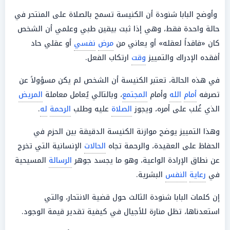
وأوضح البابا شنودة أن الكنيسة تسمح بالصلاة على المنتحر في
حالة واحدة فقط، وهي إذا ثبت بيقين طبي وعلمي أن الشخص
كان «فاقداً لعقله» أو يعاني من
مرض
نفسي
أو عقلي حاد
أفقده الإدراك والتمييز
وقت
ارتكاب الفعل.
في هذه الحالة، تعتبر الكنيسة أن الشخص لم يكن مسؤولاً عن
تصرفه
أمام
الله
وأمام
المجتمع
، وبالتالي يُعامل معاملة
المريض
الذي غُلب على أمره، ويجوز
الصلاة
عليه وطلب
الرحمة
له
.
وهذا التمييز يوضح موازنة الكنيسة الدقيقة بين الحزم في
الحفاظ على العقيدة، والرحمة تجاه
الحالات
الإنسانية التي تخرج
عن نطاق الإرادة الواعية، وهو ما يجسد جوهر
الرسالة
المسيحية
في
رعاية
النفس
البشرية.
إن كلمات البابا شنودة الثالث حول قضية الانتحار، والتي
استعدناها، تظل منارة للأجيال في كيفية تقدير قيمة الوجود.