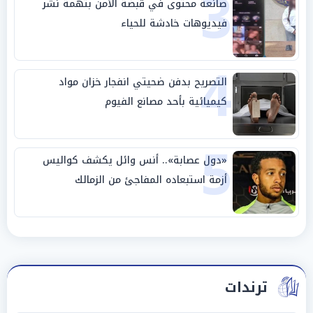
3
صانعة محتوى في قبضة الأمن بتهمة نشر
فيديوهات خادشة للحياء
4
التصريح بدفن ضحيتي انفجار خزان مواد
كيميائية بأحد مصانع الفيوم
5
«دول عصابة».. أنس وائل يكشف كواليس
أزمة استبعاده المفاجئ من الزمالك
ترندات