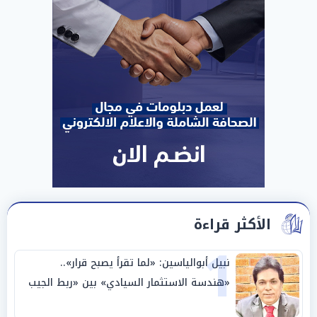
الأكثر قراءة
1
نبيل أبوالياسين: «لما تقرأ يصبح قرار»..
«هندسة الاستثمار السيادي» بين «ربط الجيب
بالوطن» و«سيادة الكلمة»