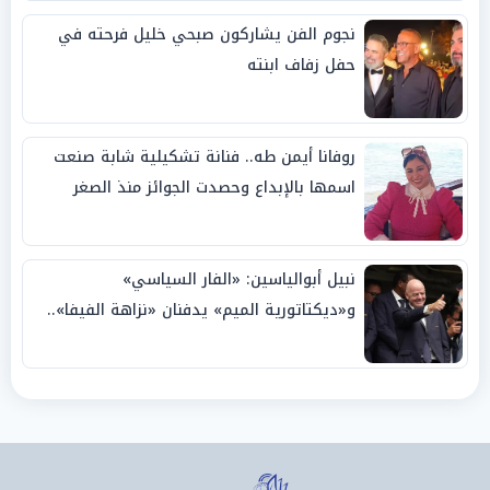
نجوم الفن يشاركون صبحي خليل فرحته في
حفل زفاف ابنته
روفانا أيمن طه.. فنانة تشكيلية شابة صنعت
اسمها بالإبداع وحصدت الجوائز منذ الصغر
نبيل أبوالياسين: «الفار السياسي»
و«ديكتاتورية الميم» يدفنان «نزاهة الفيفا»..
وإقالة «إنفانتينو» باتت حتمية