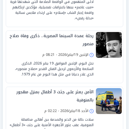
أدلى المتهمون في الواقعة الصادمة التي شهدتها قرية
«ميت عاصم» ببنها باعترافات تفصيلية، مؤكدين ارتكابهم
واقعة إجبار الشاب «إسلام» على ارتداء ملابس نسائية
«بدلة رقص».
رحلة عمدة السينما المصرية.. ذكرى وفاة صلاح
منصور
الإثنين 19/يناير/2026 - 08:21 م
تحل اليوم، الإثنين الموافق 19 يناير 2026، الذكرى
السابعة والأربعون لرحيل الفنان القدير «صلاح منصور»،
الذي غادر دنيانا في مثل هذا اليوم من عام 1979.
الأمن يعثر على جثث 3 أطفال بمنزل مهجور
بالمنوفية
الأحد 18/يناير/2026 - 02:22 م
سادت حالة من الذعر والصدمة بين أهالي محافظة
المنوفية، عقب عثور الأجهزة الأمنية على جثث «3 أطفال»