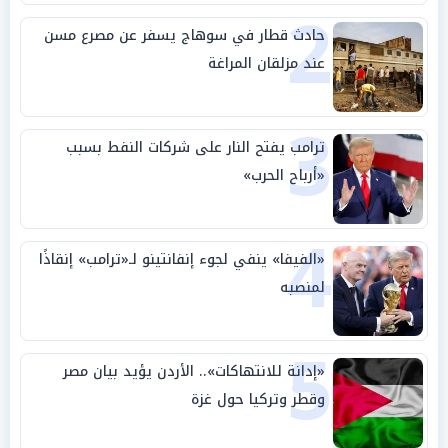
2
حادث قطار في سوهاج يسفر عن مصرع مسن
عند مزلقان المراغة
3
ترامب يفتح النار على شركات النفط بسبب
«أرباح الحرب»
4
«الفيفا» ينفي لجوء إنفانتينو لـ«ترامب» إنقاذًا
لمنصبه
5
«إدانة للانتهاكات».. الأردن يؤيد بيان مصر
وقطر وتركيا حول غزة