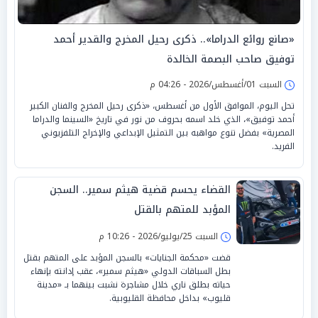
«صانع روائع الدراما».. ذكرى رحيل المخرج والقدير أحمد
توفيق صاحب البصمة الخالدة
السبت 01/أغسطس/2026 - 04:26 م
تحل اليوم، الموافق الأول من أغسطس، «ذكرى رحيل المخرج والفنان الكبير
أحمد توفيق»، الذي خلد اسمه بحروف من نور في تاريخ «السينما والدراما
المصرية» بفضل تنوع مواهبه بين التمثيل الإبداعي والإخراج التلفزيوني
الفريد.
القضاء يحسم قضية هيثم سمير.. السجن
المؤبد للمتهم بالقتل
السبت 25/يوليو/2026 - 10:26 م
قضت «محكمة الجنايات» بالسجن المؤبد على المتهم بقتل
بطل السباقات الدولي «هيثم سمير»، عقب إدانته بإنهاء
حياته بطلق ناري خلال مشاجرة نشبت بينهما بـ «مدينة
قليوب» بداخل محافظة القليوبية.