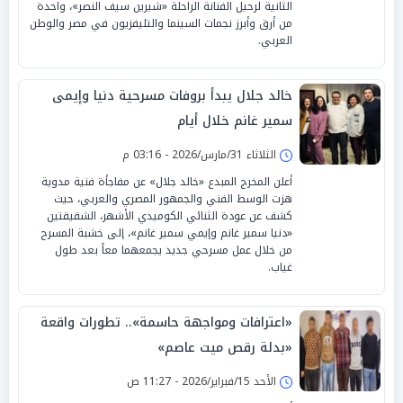
الثانية لرحيل الفنانة الراحلة «شيرين سيف النصر»، واحدة
من أرق وأبرز نجمات السينما والتليفزيون في مصر والوطن
العربي.
خالد جلال يبدأ بروفات مسرحية دنيا وإيمى
سمير غانم خلال أيام
الثلاثاء 31/مارس/2026 - 03:16 م
أعلن المخرج المبدع «خالد جلال» عن مفاجأة فنية مدوية
هزت الوسط الفني والجمهور المصري والعربي، حيث
كشف عن عودة الثنائي الكوميدي الأشهر، الشقيقتين
«دنيا سمير غانم وإيمي سمير غانم»، إلى خشبة المسرح
من خلال عمل مسرحي جديد يجمعهما معاً بعد طول
غياب.
«اعترافات ومواجهة حاسمة».. تطورات واقعة
«بدلة رقص ميت عاصم»
الأحد 15/فبراير/2026 - 11:27 ص