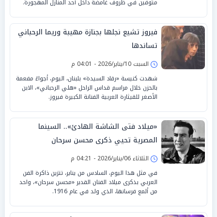
متوفين في ظروف غامضة داخل أحد المنازل المهجورة.
فيروز تشيع نجلها بجنازة مهيبة وريما الرحباني
تساندها
السبت 10/يناير/2026 - 04:01 م
شهدت كنيسة «رقاد السيدة» بلبنان، اليوم، أجواءً مفعمة
بالحزن خلال مراسم قداس الراحل «هلي الرحباني»، الابن
الأصغر للقيثارة العربية الفنانة الكبيرة فيروز.
«ميلاد فتى الشاشة الهادئ».. السينما
المصرية تحيي ذكرى محسن سرحان
الثلاثاء 06/يناير/2026 - 04:21 م
في مثل هذا اليوم، السادس من يناير، تتزين ذاكرة الفن
العربي بذكرى ميلاد الفنان القدير «محسن سرحان»، واحد
من ألمع فرسانها، الذي ولد في عام 1916.