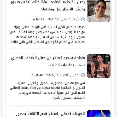
رحيل «فيحاء» الصادم.. ماذا قالت نيفين مندور
ولفتت الأنظار قبل وفاتها؟
الأربعاء 17/ديسمبر/2025 - 02:14 م
خيمت حالة من الحزن الشديد على الوسط الفني ورواد
مواقع التواصل الاجتماعي، عقب إعلان وفاة الفنانة نيفين
مندور، اليوم الأربعاء، التي اشتهرت بتقديم شخصية
«فيحاء» في الفيلم الكوميدي الشهير «اللي بالي بالك».
فاطمة سعيد تعتذر عن حفل المتحف المصري
بسبب تعليمات الطبيب
الخميس 04/ديسمبر/2025 - 01:48 م
في خبر مفاجئ لجمهورها المصري والعربي، اعتذرت
السوبرانو العالمية فاطمة سعيد عن إحياء حفلها الغنائي
الكبير الذي كان مقرراً إقامته غداً الجمعة في رحاب
«المتحف المصري الكبير».
الغردقة تحتفل بافتتاح قصر الثقافة بحضور