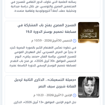
رسالته العلمية التي تناولت الدور الثقافي للمسرح في
المجتمعين المصري والتونسي، من خلال دراسة ميدانية
وتحليلية حملت أبعاداً أنثروبولوجية وثقافية متعددة.
المسرح المصري يفتح باب المشاركة في
مسابقة تصميم بوستر الدورة الـ19
الخميس 30/أبريل/2026 - 10:59 م
في خطوة تعكس الاهتمام الكبير بالصورة البصرية كجزء
لا يتجزأ من العرض المسرحي، أعلن المهرجان القومي
للمسرح المصري، برئاسة الفنان «محمد رياض»، اليوم
الخميس الموافق «30 أبريل 2026»، عن فتح باب التقدم
لمسابقة تصميم البوستر الرسمي للدورة التاسعة عشرة.
«جميلة التسعينات».. الذكرى الثانية لرحيل
الفنانة شيرين سيف النصر
الإثنين 13/أبريل/2026 - 10:23 م
تحل اليوم الإثنين، الموافق «13 أبريل 2026»، الذكرى