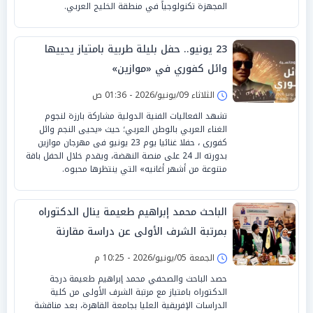
المجهزة تكنولوجياً في منطقة الخليج العربي.
23 يونيو.. حفل بليلة طربية بامتياز يحييها
وائل كفوري في «موازين»
الثلاثاء 09/يونيو/2026 - 01:36 ص
تشهد الفعاليات الفنية الدولية مشاركة بارزة لنجوم
الغناء العربي بالوطن العربي؛ حيث «يحيى النجم وائل
كفورى ، حفلا غنائيا يوم 23 يونيو فى مهرجان موازين
بدورته الـ 24 على منصة النهضة، ويقدم خلال الحفل باقة
متنوعة من أشهر أغانيه» التي ينتظرها محبوه.
الباحث محمد إبراهيم طعيمة ينال الدكتوراه
بمرتبة الشرف الأولى عن دراسة مقارنة
للمشهد المسرحي العربي
الجمعة 05/يونيو/2026 - 10:25 م
حصد الباحث والصحفي محمد إبراهيم طعيمة درجة
الدكتوراه بامتياز مع مرتبة الشرف الأولى من كلية
الدراسات الإفريقية العليا بجامعة القاهرة، بعد مناقشة