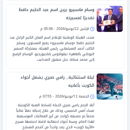
وسام ماسبيرو يزين اسم عبد الحليم حافظ
تقديرًا لمسيرته
الإثنين 22/يونيو/2026 - 05:06 م
منحت الهيئة الوطنية للإعلام اسم الفنان الكبير الراحل عبد
الحليم حافظ «وسام ماسبيرو» رفيع المستوى؛ وسلم
الكاتب أحمد المسلماني، رئيس الهيئة، بمشاركة السفير
اليوناني بالقاهرة نيقولاوس باباجيورجيو، الوسام الرفيع
إلى محمد شبانة، نجل شقيق العندليب.
ليلة استثنائية.. رامي صبري يشعل أجواء
الكويت بأغانيه
الجمعة 12/يونيو/2026 - 07:55 م
أعاد النجم رامي صبري الحياة للساحة الفنية الكويتية
مساء أمس الخميس، وذلك من خلال إحيائه حفلاً غنائياً
ضخماً تم تصنيفه كواحد من أبرز الفعاليات الموسيقية
لهذا العام، وسط أجواء احتفالية لافتة احتضنها مسرح
«الأرينا كويت» الذي يعد واحداً من أضخم المسارح