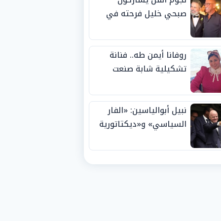
صبحي خليل فرحته في
حفل زفاف ابنته
روفانا أيمن طه.. فنانة
تشكيلية شابة صنعت
اسمها بالإبداع وحصدت
الجوائز منذ الصغر
نبيل أبوالياسين: «الفار
السياسي» و«ديكتاتورية
الميم» يدفنان «نزاهة
الفيفا».. وإقالة
«إنفانتينو» باتت حتمية