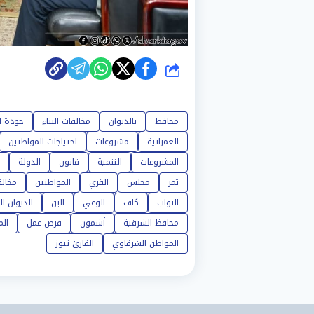
شارك
محافظ
بالديوان
مخالفات البناء
جودة ال
العمرانية
مشروعات
احتياجات المواطنين
المشروعات
التنمية
قانون
الدولة
تمر
مجلس
القري
المواطنين
مخالف
النواب
كاف
الوعي
البن
الديوان ال
محافظ الشرقية
أشمون
فرص عمل
ال
المواطن الشرقاوي
القارئ نيوز