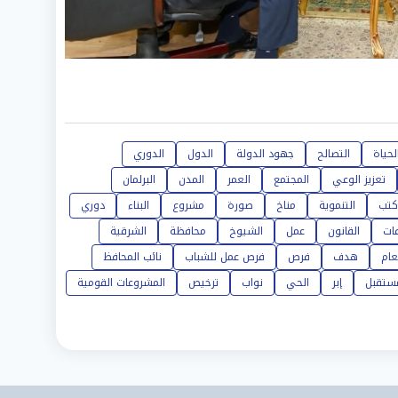
حياة
التصالح
جهود الدولة
الدول
الدوري
تعزيز الوعي
المجتمع
العمر
المدن
البرلمان
كتب
التنموية
مناخ
صورة
مشروع
البناء
دوري
ات
القانون
عمل
الشيوخ
محافظة
الشرقية
عام
هدف
فرص
فرص عمل للشباب
نائب المحافظ
مستقبل
إبر
الحي
نواب
ترخيص
المشروعات القومية