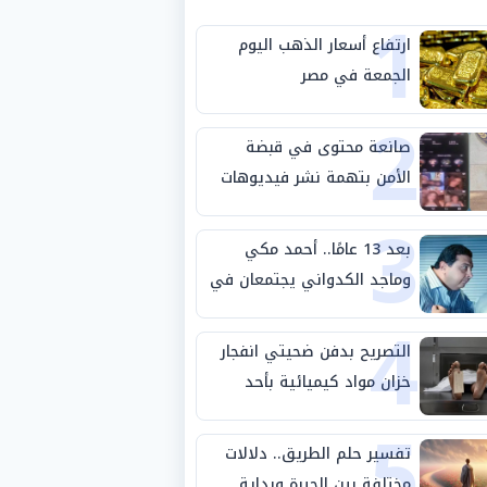
1
ارتفاع أسعار الذهب اليوم
الجمعة في مصر
2
صانعة محتوى في قبضة
الأمن بتهمة نشر فيديوهات
3
خادشة للحياء
بعد 13 عامًا.. أحمد مكي
وماجد الكدواني يجتمعان في
4
«فرصة سعيدة»
التصريح بدفن ضحيتي انفجار
خزان مواد كيميائية بأحد
5
مصانع الفيوم
تفسير حلم الطريق.. دلالات
مختلفة بين الحيرة وبداية