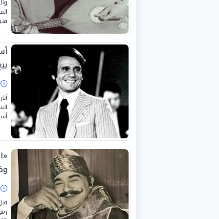
وال
فني
أس
بي
ا
أثا
الس
أسر
«ا
وظ
ا
قبل