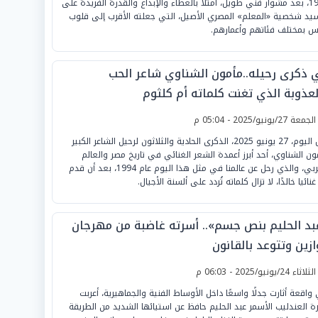
1995، بعد مشوار فني طويل، امتلأ بالعطاء والإبداع والقدرة الفريدة على
يد شخصية «المعلم» المصري الأصيل، التي جعلته الأقرب إلى قلوب
اس بمختلف فئاتهم وأعمارهم.
 ذكرى رحيله..مأمون الشناوي شاعر الحب
لعذوبة الذي تغنت كلماته أم كلثوم
لجمعة 27/يونيو/2025 - 05:04 م
تحل اليوم، 27 يونيو 2025، الذكرى الحادية والثلاثون لرحيل الشاعر الكبير
ون الشناوي، أحد أبرز أعمدة الشعر الغنائي في تاريخ مصر والعالم
العربي، والذي رحل عن عالمنا في مثل هذا اليوم عام 1994، بعد أن قدم
 غنائيا خالدًا، لا تزال كلماته تُردد على ألسنة الأجيال.
بد الحليم بنص جسم».. أسرته غاضبة من مهرجان
زين وتتوعد بالقانون
لثلاثاء 24/يونيو/2025 - 06:03 م
واقعة أثارت جدلًا واسعًا داخل الأوساط الفنية والجماهيرية، أعربت
ة العندليب الأسمر عبد الحليم حافظ عن استيائها الشديد من الطريقة