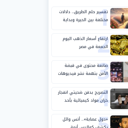
1
تفسير حلم الطريق.. دلالات
مختلفة بين الحيرة وبداية
2
مرحلة جديدة
ارتفاع أسعار الذهب اليوم
الجمعة في مصر
3
صانعة محتوى في قبضة
الأمن بتهمة نشر فيديوهات
4
خادشة للحياء
التصريح بدفن ضحيتي انفجار
خزان مواد كيميائية بأحد
5
مصانع الفيوم
«دول عصابة».. أنس وائل
يكشف كواليس أزمة