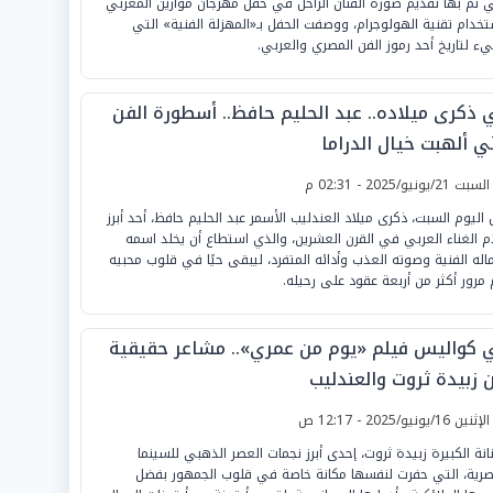
ي تم بها تقديم صورة الفنان الراحل في حفل مهرجان موازين المغربي
تخدام تقنية الهولوجرام، ووصفت الحفل بـ«المهزلة الفنية» التي
ء لتاريخ أحد رموز الفن المصري والعربي.
 ذكرى ميلاده.. عبد الحليم حافظ.. أسطورة الفن
ي ألهبت خيال الدراما
لسبت 21/يونيو/2025 - 02:31 م
 اليوم السبت، ذكرى ميلاد العندليب الأسمر عبد الحليم حافظ، أحد أبرز
ام الغناء العربي في القرن العشرين، والذي استطاع أن يخلد اسمه
ماله الفنية وصوته العذب وأدائه المتفرد، ليبقى حيًا في قلوب محبيه
 مرور أكثر من أربعة عقود على رحيله.
 كواليس فيلم «يوم من عمري».. مشاعر حقيقية
ن زبيدة ثروت والعندليب
لإثنين 16/يونيو/2025 - 12:17 ص
نانة الكبيرة زبيدة ثروت، إحدى أبرز نجمات العصر الذهبي للسينما
صرية، التي حفرت لنفسها مكانة خاصة في قلوب الجمهور بفضل