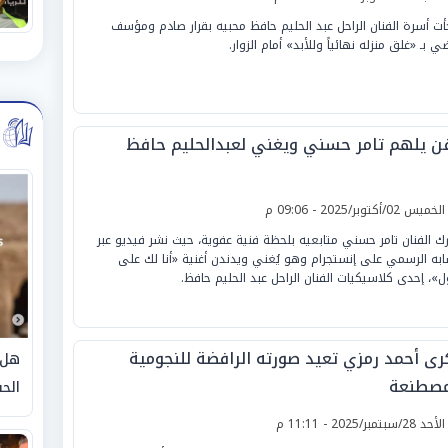
أت أسرة الفنان الراحل عبد الحليم حافظ محبيه بقرار صادم ومؤسف
 بـ «غلق منزله نهائياً وللأبد» أمام الزوار.
فن يلهم تامر حسني ويغني لعبدالحليم حافظ
لخميس 02/أكتوبر/2025 - 09:06 م
ك الفنان تامر حسني متابعيه بلحظة فنية عفوية، حيث نشر فيديو عبر
به الرسمي على إنستجرام وهو يُغني ويدندن أغنية «أنا لك على
»، إحدى كلاسيكيات الفنان الراحل عبد الحليم حافظ.
رى أحمد رمزي تعيد صورته الرافضة للنجومية
هل 
مصطنعة
الحق
لأحد 28/سبتمبر/2025 - 11:11 م