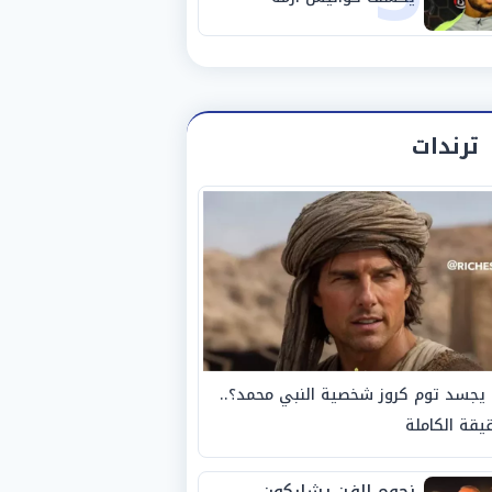
استبعاده المفاجئ من
الزمالك
ترندات
يجسد توم كروز شخصية النبي محمد؟..
يقة الكاملة
نجوم الفن يشاركون