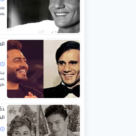
فاج
يقضي
ال
ا
شار
حسا
طول
ذك
ال
ا