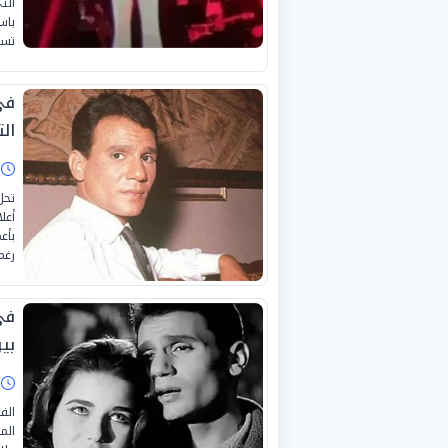
الت
باس
تسي
في
الت
ا
تحل
أعل
بأع
رغم
في
بي
ا
الف
الم