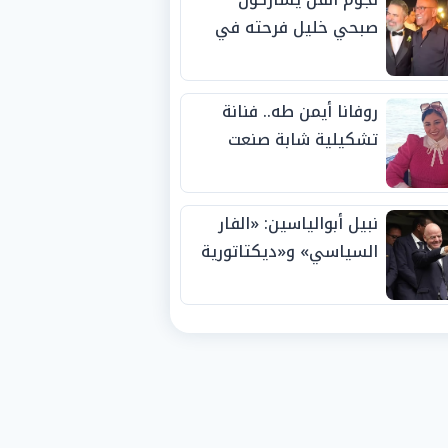
صبحي خليل فرحته في
حفل زفاف ابنته
روفانا أيمن طه.. فنانة
تشكيلية شابة صنعت
اسمها بالإبداع وحصدت
الجوائز منذ الصغر
نبيل أبوالياسين: «الفار
السياسي» و«ديكتاتورية
الميم» يدفنان «نزاهة
الفيفا».. وإقالة
«إنفانتينو» باتت حتمية