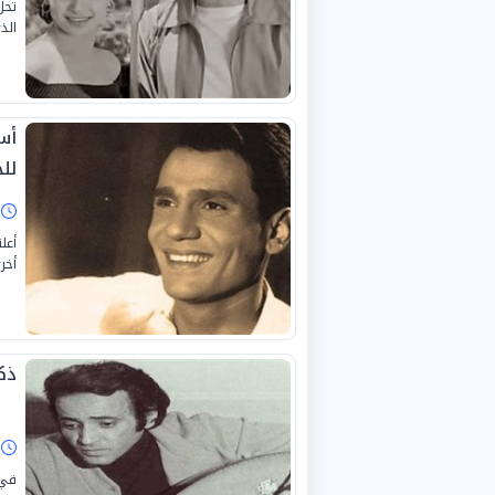
الذي ر
أس
لل
ا
أعل
أخر
ذك
ا
في 