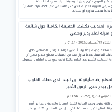
جمهور العربي ذكرى رحيل الموسيقار بليغ حمدي، أحد أعمدة
الموسيقى العربية الحديثة، الذي غادر عالمنا في عام 1993، تارك خلفه إرثاً
اً خالداً يصعب تجاوزه أو نسيانه.
رة العندليب تكشف الحقيقة الكاملة حول شائعة
ع منزله لملياردير وهمي
لثلاثاء 19/أغسطس/2025 - 01:24 م
رت شائعة جديدة جدلًا واسعًا على مواقع التواصل الاجتماعي خلال
اعات الماضية، بعدما تداول عدد من الحسابات مقطع فيديو يدعي أن
ة العندليب الأسمر عبد الحليم حافظ قامت ببيع منزله لملياردير مجهول.
لمعلم رضا»..أيقونة ابن البلد الذي خطف القلوب
ل يبدع حتى الرمق الأخير
لخميس 03/يوليو/2025 - 11:56 م
 ثلاثة عقود، ودعت الساحة الفنية المصرية والعربية واحدا من أهم
رموزها، الفنان الكبير محمد رضا، الذي رحل عن عالمنا في 21 فبراير عام