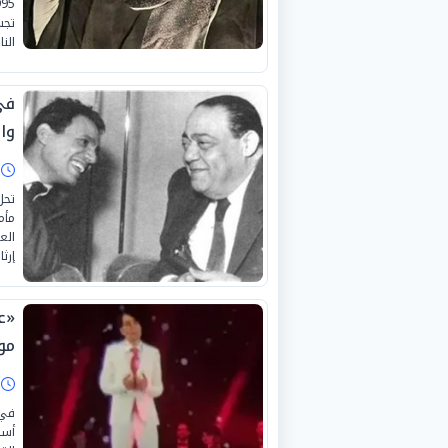
تجس
الن
في
وا
ا
مأم
إرثا
«ع
موا
ا
في 
أسر