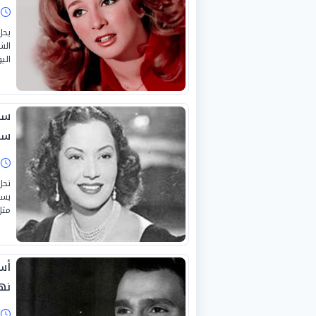
ا
يحل
الش
اليو
سي
سم
ا
يسر
مثل 
أس
نها
ا