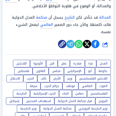
والعدالة، أو الوقوع في هاوية التواطؤ الأخلاقي.
العدالة
قد تتأخر، لكن
التاريخ
يسجل أن
محكمة
العدل الدولية
قالت كلمتها، والآن جاء دور الضمير
العالمي
ليفعل الشيء
نفسه.
شارك
العدل
غزة
مبادرة
عمل
البن
الأونروا
اللاجئين
حكومة
أبو
الإسرائيلي
مجلس
القانون
فلسطين
اللاجئين الفلسطينيين
وزير
الأرض
كاف
الحرب
الاحتلال
الغوث
العالمي
موظف
جرائم الحرب
سرقة
الفلسطينيين
حماس
البناء
الحرب الإسرائيلية
الخارجية
النرويج
قرار محكمة العدل الدولية
استهداف المدنيين
إسرائيل
وزير الخارجية النرويجي
محكمة العدل الدولية
وزير الخارجية