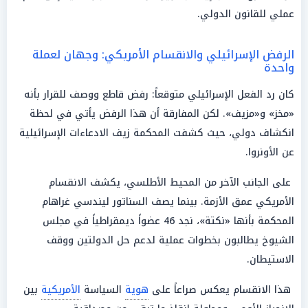
عملي للقانون الدولي.
الرفض الإسرائيلي والانقسام الأمريكي: وجهان لعملة
واحدة
كان رد الفعل الإسرائيلي متوقعاً: رفض قاطع ووصف للقرار بأنه
«مخز» و«مزيف». لكن المفارقة أن هذا الرفض يأتي في لحظة
انكشاف دولي، حيث كشفت المحكمة زيف الادعاءات الإسرائيلية
عن الأونروا.
على الجانب الآخر من المحيط الأطلسي، يكشف الانقسام
الأمريكي عمق الأزمة. بينما يصف السناتور ليندسي غراهام
المحكمة بأنها «نكتة»، نجد 46 عضواً ديمقراطياً في مجلس
الشيوخ يطالبون بخطوات عملية لدعم حل الدولتين ووقف
الاستيطان.
هذا الانقسام يعكس صراعاً على
هوية
السياسة
الأمريكية
بين