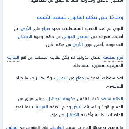
الانحياز الأعمى ومحاولة إنقاذ ما تبقى من مصداقية.
وختامًا: حين يتكلم القانون، تسقط الأقنعة
اليوم، لم تعد القضية الفلسطينية مجرد
صراع
على
الأرض
، بل
أصبحت معركة بين
القانون
الدولي
من جهة، وقوة
الاحتلال
المدعومة بأعتى قوى
الأرض
من جهة أخرى.
قرار
محكمة
العدل الدولية لم يكن نهاية المطاف، بل هو
البداية
الحقيقية لمسيرة المساءلة.
لقد سقطت أقنعة «
الدفاع
عن
النفس
» وكشف زيف «الحياد
المزعوم».
العالم
شاهد
كيف تناقش
حكومة
الاحتلال
، وعلى مرأى من
الجميع، قوانين لسرقة
الأرض
وضم الضفة
الغربية
، بينما تمنع
الحاضنات الطبية وأغذية
الأطفال
عن غزة.
والنرويج، بدعمها الجريء، رسمت
الطريق
: فإما الوقوف مع
القانون