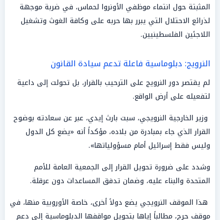
المثبتة حول انتماء موظفي الأونروا لحماس، في ضربة موجهة
لذرائع الاحتلال التي يبرر بها حربه على وكافة الغوث وتشغيل
اللاجئين الفلسطينيين.
النرويج: دبلوماسية فاعلة تدعم سيادة القانون
لم يقتصر دور النرويج على الترحيب بالقرار، بل تحولت إلى داعية
لتفعيله على أرض الواقع.
وزير الخارجية النرويجي، سبت بارث إيدي، عبر عن سعادته بوضوح
القرار الذي جاء بمبادرة من بلاده، مؤكداً أنه «يضع كل الدول
وليس فقط إسرائيل أمام مسؤولياتها».
وشدد على ضرورة تحويل القرار إلى الجمعية العامة للأمم
المتحدة والبناء عليه، وضمان تدفق المساعدات دون عرقلة.
هذا الموقف النرويجي يضع دولاً أخرى، خاصة الأوروبية منها، في
موقف حرج، مطالباً إياها بتحويل مواقفها الدبلوماسية إلى دعم