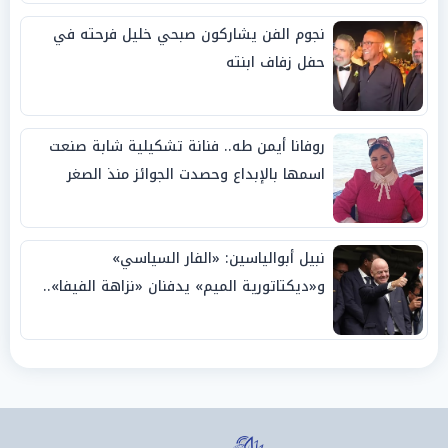
نجوم الفن يشاركون صبحي خليل فرحته في
حفل زفاف ابنته
روفانا أيمن طه.. فنانة تشكيلية شابة صنعت
اسمها بالإبداع وحصدت الجوائز منذ الصغر
نبيل أبوالياسين: «الفار السياسي»
و«ديكتاتورية الميم» يدفنان «نزاهة الفيفا»..
وإقالة «إنفانتينو» باتت حتمية