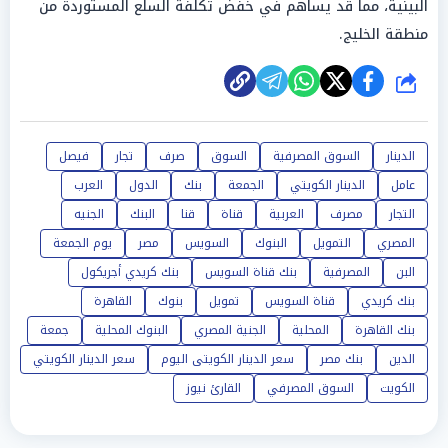
البينية، مما قد يساهم في خفض تكلفة السلع المستوردة من
منطقة الخليج.
شارك
الدينار
السوق المصرفية
السوق
صرف
تجار
فيصل
عامل
الدينار الكويتي
الجمعة
بنك
الدول
العرب
التجار
مصرف
العربية
قناة
قنا
البنك
الجنيه
المصري
التمويل
البنوك
السويس
مصر
يوم الجمعة
البن
المصرفية
بنك قناة السويس
بنك كريدي أجريكول
بنك كريدي
قناة السويس
تمويل
بنوك
القاهرة
بنك القاهرة
المحلية
الجنية المصري
البنوك المحلية
جمعة
الدين
بنك مصر
سعر الدينار الكويتى اليوم
سعر الدينار الكويتي
الكويت
السوق المصرفي
القارئ نيوز