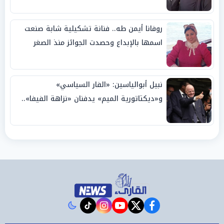
روفانا أيمن طه.. فنانة تشكيلية شابة صنعت
اسمها بالإبداع وحصدت الجوائز منذ الصغر
نبيل أبوالياسين: «الفار السياسي»
و«ديكتاتورية الميم» يدفنان «نزاهة الفيفا»..
وإقالة «إنفانتينو» باتت حتمية
instagram
tiktok
youtube
twitter
facebook