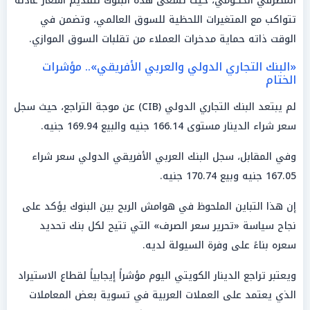
المصرفي الحكومي، حيث تسعى هذه البنوك لتقديم أسعار عادلة
تتواكب مع المتغيرات اللحظية للسوق العالمي، وتضمن في
الوقت ذاته حماية مدخرات العملاء من تقلبات السوق الموازي.
«البنك التجاري الدولي والعربي الأفريقي».. مؤشرات
الختام
لم يبتعد البنك التجاري الدولي (CIB) عن موجة التراجع، حيث سجل
سعر شراء الدينار مستوى 166.14 جنيه والبيع 169.94 جنيه.
وفي المقابل، سجل البنك العربي الأفريقي الدولي سعر شراء
167.05 جنيه وبيع 170.74 جنيه.
إن هذا التباين الملحوظ في هوامش الربح بين البنوك يؤكد على
نجاح سياسة «تحرير سعر الصرف» التي تتيح لكل بنك تحديد
سعره بناءً على وفرة السيولة لديه.
ويعتبر تراجع الدينار الكويتي اليوم مؤشراً إيجابياً لقطاع الاستيراد
الذي يعتمد على العملات العربية في تسوية بعض المعاملات