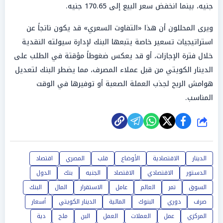
جنيه، بينما انخفض سعر البيع إلى 170.65 جنيه.
ويرى المحللون أن هذا «التفاوت السعري» قد يكون ناتجاً عن
استراتيجيات تسعير خاصة يتبعها البنك لإدارة سيولته النقدية
خلال فترة الإجازات، أو قد يعكس ضغوطاً مؤقتة في الطلب على
الدينار الكويتي من قبل عملاء المصرف، مما يضطر البنك لتعديل
هوامش الربح لجذب العملة الصعبة أو توفيرها في الوقت
المناسب.
شارك
الدينار
الاقتصادية
الأوضاع
قلب
المصري
اقتصاد
الدستور
الاقتصادي
الاقتصاد
الجنيه
بنك
الدول
السوق
تمر
العالم
عامل
الاستقرار
المال
البنك
صرف
دوري
البنوك
المالية
الدينار الكويتي
أسعار
المركزي
عمل
العملات
العمل
البن
ملح
دية