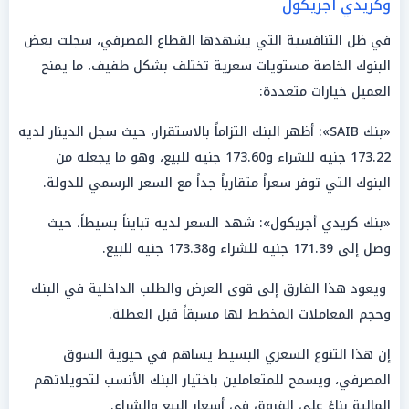
وكريدي أجريكول
في ظل التنافسية التي يشهدها القطاع المصرفي، سجلت بعض
البنوك الخاصة مستويات سعرية تختلف بشكل طفيف، ما يمنح
العميل خيارات متعددة:
«بنك SAIB»: أظهر البنك التزاماً بالاستقرار، حيث سجل الدينار لديه
173.22 جنيه للشراء و173.60 جنيه للبيع، وهو ما يجعله من
البنوك التي توفر سعراً متقارباً جداً مع السعر الرسمي للدولة.
«بنك كريدي أجريكول»: شهد السعر لديه تبايناً بسيطاً، حيث
وصل إلى 171.39 جنيه للشراء و173.38 جنيه للبيع.
ويعود هذا الفارق إلى قوى العرض والطلب الداخلية في البنك
وحجم المعاملات المخطط لها مسبقاً قبل العطلة.
إن هذا التنوع السعري البسيط يساهم في حيوية السوق
المصرفي، ويسمح للمتعاملين باختيار البنك الأنسب لتحويلاتهم
المالية بناءً على الفروق في أسعار البيع والشراء.