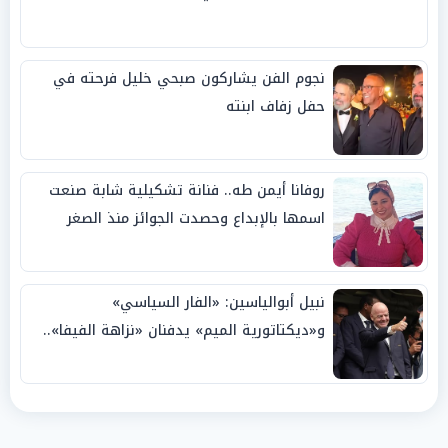
نجوم الفن يشاركون صبحي خليل فرحته في
حفل زفاف ابنته
روفانا أيمن طه.. فنانة تشكيلية شابة صنعت
اسمها بالإبداع وحصدت الجوائز منذ الصغر
نبيل أبوالياسين: «الفار السياسي»
و«ديكتاتورية الميم» يدفنان «نزاهة الفيفا»..
وإقالة «إنفانتينو» باتت حتمية