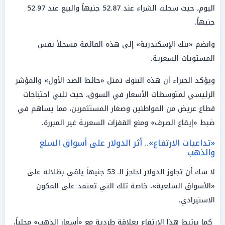
اليوم، حيث سجلت الشراء عند 52.87 جنيهاً والبيع عند 52.97
جنيهاً.
وانضم «بنك الإسكندرية» إلى هذه القائمة مسجلاً نفس
المستويات السعرية.
ويؤكد الخبراء أن هذه البنوك تمثل «حائط الصد الأول» والمؤشر
الرئيسي لمتوسطات الأسعار في السوق، حيث تلبي احتياجات
قطاع عريض من المواطنين وصغار المستثمرين، مما يساهم في
ضبط «إيقاع الصرف» ومنع القفزات السعرية غير المبررة.
«تداعيات الارتفاع».. أثر الدولار على أسواق السلع
والذهب
لا شك أن تجاوز الدولار لحاجز الـ 53 جنيهاً يلقي بظلاله على
«الأسواق السلعية»، خاصة تلك التي تعتمد على المكون
الاستيرادي.
كما يرتبط هذا الارتفاع بعلاقة طردية مع «أسعار الذهب» محلياً،