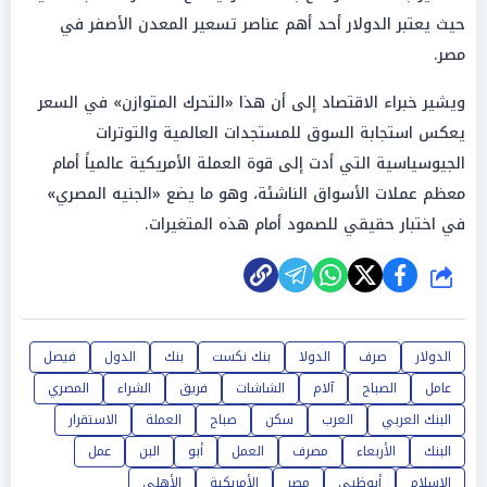
حيث يعتبر الدولار أحد أهم عناصر تسعير المعدن الأصفر في
مصر.
ويشير خبراء الاقتصاد إلى أن هذا «التحرك المتوازن» في السعر
يعكس استجابة السوق للمستجدات العالمية والتوترات
الجيوسياسية التي أدت إلى قوة العملة الأمريكية عالمياً أمام
معظم عملات الأسواق الناشئة، وهو ما يضع «الجنيه المصري»
في اختبار حقيقي للصمود أمام هذه المتغيرات.
شارك
الدولار
صرف
الدولا
بنك نكست
بنك
الدول
فيصل
عامل
الصباح
آلام
الشاشات
فريق
الشراء
المصري
البنك العربي
العرب
سكن
صباح
العملة
الاستقرار
البنك
الأربعاء
مصرف
العمل
أبو
البن
عمل
الإسلام
أبوظبي
مصر
الأمريكية
الأهلي