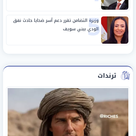
5
وزيرة التضامن تقرر دعم أسر ضحايا حادث نفق
الودي ببني سويف
ترندات