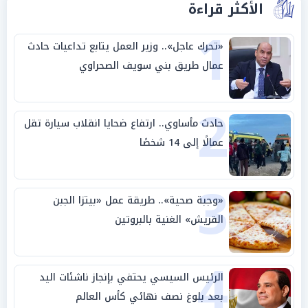
الأكثر قراءة
1
«تحرك عاجل».. وزير العمل يتابع تداعيات حادث
عمال طريق بني سويف الصحراوي
2
حادث مأساوي.. ارتفاع ضحايا انقلاب سيارة تقل
عمالًا إلى 14 شخصًا
3
«وجبة صحية».. طريقة عمل «بيتزا الجبن
القريش» الغنية بالبروتين
4
الرئيس السيسي يحتفي بإنجاز ناشئات اليد
بعد بلوغ نصف نهائي كأس العالم