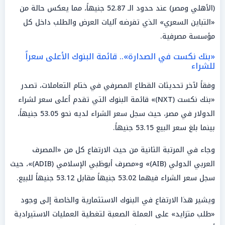
(الأهلي ومصر) عند حدود الـ 52.87 جنيهاً، مما يعكس حالة من
«التباين السعري» الذي تفرضه آليات العرض والطلب داخل كل
مؤسسة مصرفية.
«بنك نكست في الصدارة».. قائمة البنوك الأعلى سعراً
للشراء
وفقاً لآخر تحديثات القطاع المصرفي في ختام التعاملات، تصدر
«بنك نكست (NXT)» قائمة البنوك التي تقدم أعلى سعر لشراء
الدولار في مصر، حيث سجل سعر الشراء لديه نحو 53.05 جنيهاً،
بينما بلغ سعر البيع 53.15 جنيهاً.
وجاء في المرتبة الثانية من حيث الارتفاع كل من «المصرف
العربي الدولي (AIB)» و«مصرف أبوظبي الإسلامي (ADIB)»، حيث
سجل سعر الشراء فيهما 53.02 جنيهاً مقابل 53.12 جنيهاً للبيع.
ويشير هذا الارتفاع في البنوك الاستثمارية والخاصة إلى وجود
«طلب متزايد» على العملة الصعبة لتغطية العمليات الاستيرادية