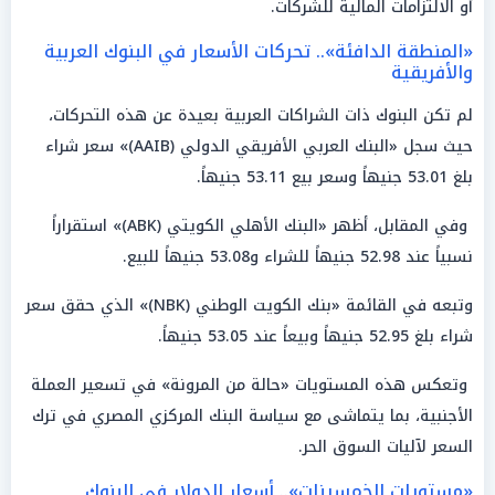
أو الالتزامات المالية للشركات.
«المنطقة الدافئة».. تحركات الأسعار في البنوك العربية
والأفريقية
لم تكن البنوك ذات الشراكات العربية بعيدة عن هذه التحركات،
حيث سجل «البنك العربي الأفريقي الدولي (AAIB)» سعر شراء
بلغ 53.01 جنيهاً وسعر بيع 53.11 جنيهاً.
وفي المقابل، أظهر «البنك الأهلي الكويتي (ABK)» استقراراً
نسبياً عند 52.98 جنيهاً للشراء و53.08 جنيهاً للبيع.
وتبعه في القائمة «بنك الكويت الوطني (NBK)» الذي حقق سعر
شراء بلغ 52.95 جنيهاً وبيعاً عند 53.05 جنيهاً.
وتعكس هذه المستويات «حالة من المرونة» في تسعير العملة
الأجنبية، بما يتماشى مع سياسة البنك المركزي المصري في ترك
السعر لآليات السوق الحر.
«مستويات الخمسينات».. أسعار الدولار في البنوك