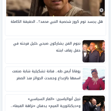
هل يجسد توم كروز شخصية النبي محمد؟.. الحقيقة الكاملة
نجوم الفن يشاركون صبحي خليل فرحته في
حفل زفاف ابنته
روفانا أيمن طه.. فنانة تشكيلية شابة صنعت
اسمها بالإبداع وحصدت الجوائز منذ الصغر
نبيل أبوالياسين: «الفار السياسي»
و«ديكتاتورية الميم» يدفنان «نزاهة الفيفا»..