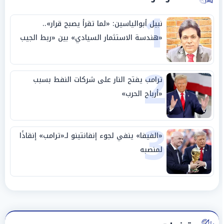
1
نبيل أبوالياسين: «لما تقرأ يصبح قرار»..
«هندسة الاستثمار السيادي» بين «ربط الجيب
بالوطن» و«سيادة الكلمة»
2
ترامب يفتح النار على شركات النفط بسبب
«أرباح الحرب»
3
«الفيفا» ينفي لجوء إنفانتينو لـ«ترامب» إنقاذًا
لمنصبه