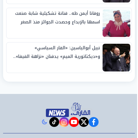
روفانا أيمن طه.. فنانة تشكيلية شابة صنعت
اسمها بالإبداع وحصدت الجوائز منذ الصغر
نبيل أبوالياسين: «الفار السياسي»
و«ديكتاتورية الميم» يدفنان «نزاهة الفيفا»..
وإقالة «إنفانتينو» باتت حتمية
instagram
tiktok
youtube
twitter
facebook