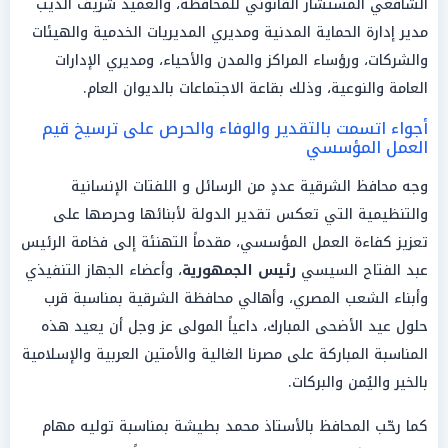
الشافعي المستشار القانوني للمحافظة، والعميد شريف الديب
مدير إدارة الحماية المدنية ومديري المديريات الخدمية والهيئات
والشركات، ورؤساء المراكز والمدن والأحياء، ومديري الإدارات
العامة والنوعية، وذلك بقاعة الاجتماعات بالديوان العام.
أجواء اتسمت بالتقدير والوفاء والحرص على ترسيخ قيم
العمل المؤسسي
وجه محافظ الشرقية عددٍ من الرسائل و اللفتات الإنسانية
والتنظيمية التي تعكس تقدير الدولة لأبنائها وحرصها على
تعزيز كفاءة العمل المؤسسي، مقدماً التهنئة إلى فخامة الرئيس
عبد الفتاح السيسي
رئيس الجمهورية
، وأعضاء الجهاز التنفيذي
وأبناء الشعب المصري، وأهالي محافظة الشرقية بمناسبة قرب
حلول عيد الأضحى المبارك، داعياً المولى عز وجل أن يعيد هذه
المناسبة المباركة على مصرنا الغالية والأمتين العربية والإسلامية
بالخير واليُمن والبركات.
كما رحّب المحافظ بالأستاذ محمد بطيشة بمناسبة توليه مهام