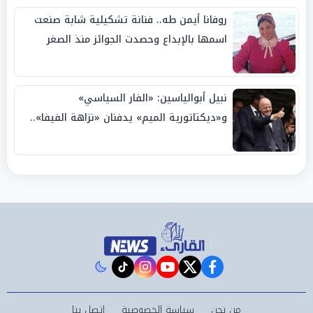
روفانا أيمن طه.. فنانة تشكيلية شابة صنعت
اسمها بالإبداع وحصدت الجوائز منذ الصغر
نبيل أبوالياسين: «الفار السياسي»
و«ديكتاتورية الميم» يدفنان «نزاهة الفيفا»..
وإقالة «إنفانتينو» باتت حتمية
instagram
tiktok
youtube
twitter
facebook
من نحن
سياسة الخصوصية
اتصل بنا