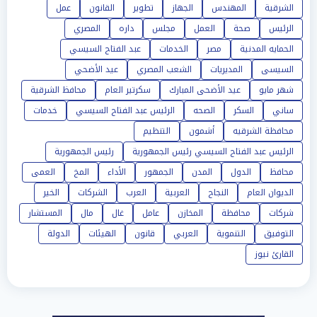
الشرقية
المهندس
الجهاز
تطوير
القانون
عمل
الرئيس
صحة
العمل
مجلس
داره
المصري
الحمايه المدنية
مصر
الخدمات
عبد الفتاح السيسي
السيسى
المديريات
الشعب المصري
عيد الأضحي
شهر مايو
عيد الأضحى المبارك
سكرتير العام
محافظ الشرقية
ساني
السكر
الصحه
الرئيس عبد الفتاح السيسي
خدمات
محافظة الشرقيه
أشمون
التنظيم
الرئيس عبد الفتاح السيسي رئيس الجمهورية
رئيس الجمهورية
محافظ
الدول
المدن
الجمهور
الأداء
المخ
العمى
الديوان العام
النجاح
العربية
العرب
الشركات
الخير
شركات
محافظة
المخازن
عامل
غال
مال
المستشار
التوفيق
التنموية
العربي
قانون
الهيئات
الدولة
القارئ نيوز