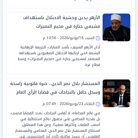
الأزهر يدين وحشية الاحتلال باستهداف
مشيعي جنازة في مخيم النصيرات
السبت 18/يوليو/2026 - 10:56 م
أدان الأزهر الشريف، بأشد العبارات، الجريمة الإرهابية
البشعة التي ارتكبها الاحتلال الصهيوني باستهدافه
المتعمد لمشيعي جنازة في «مخيم النصيرات» وسط
قطاع غزة.
المستشار بلال نصر الدين.. خبرة قانونية راسخة
وسجل حافل بالنجاحات في قضايا الرأي العام
الثلاثاء 23/يونيو/2026 - 07:49 م
في عالم المحاماة، لا تُقاس النجاحات بعدد القضايا فحسب،
بل بقدرة المحامي على تحقيق نتائج استثنائية في
أصعب الملفات وأكثرها تعقيدًا. ومن هذا المنطلق،
استطاع المستشار بلال نصر الدين، المحامي والمستشار
القانوني، أن يرسخ مكانته كأحد أبرز المتخصصين في