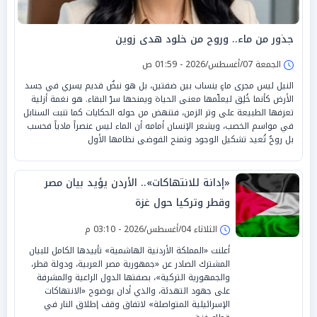
جذور من ماء.. وروح من خلود هدى زوين
الجمعة 07/أغسطس/2026 - 01:59 ص
النيل ليس مجرى ماءٍ ينساب بين ضفتين، بل هو نبضٌ قديم يسري في جسد
الأرض كأنما خُلِق ليعلّمها معنى الحياة ويمنحها سرّ البقاء. هو نغمة أزلية
تعزفها الطبيعة على وتر الزمن، فتنهض من حوله الحكايات كما تنبت السنابل
في مواسم الخصب، ويشعر الإنسان أمامه أن الماء ليس عنصراً مادياً فحسب
بل روحٌ تُعيد تشكيل الوجود وتمنح الفوضى نظامها الأول
«إدانة للانتهاكات».. الأردن يؤيد بيان مصر
وقطر وتركيا حول غزة
الثلاثاء 04/أغسطس/2026 - 03:10 م
أعلنت «المملكة الأردنية الهاشمية» تأييدها الكامل للبيان
المشترك الصادر عن «جمهورية مصر العربية، ودولة قطر،
والجمهورية التركية»، بصفتها الدول الراعية والمشرفة
على جهود التهدئة، والذي أدان بوضوح «الانتهاكات
الإسرائيلية المتواصلة» لاتفاق وقف إطلاق النار في