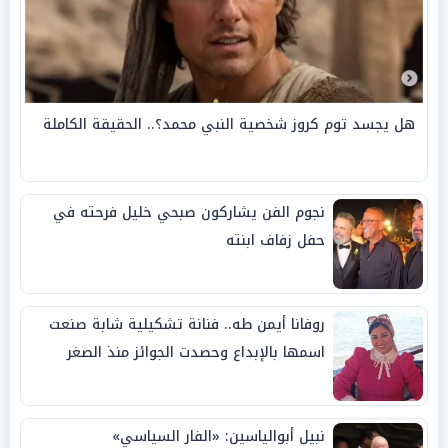
هل يجسد توم كروز شخصية النبي محمد؟.. الحقيقة الكاملة
نجوم الفن يشاركون صبحي خليل فرحته في
حفل زفاف ابنته
روفانا أيمن طه.. فنانة تشكيلية شابة صنعت
اسمها بالإبداع وحصدت الجوائز منذ الصغر
نبيل أبوالياسين: «الفار السياسي»