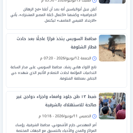
السبت 13/يونيو/2026 - 05:50 م
الابستانية»
أعلن نبيل أبوالياسين أنه بعد أن أعلنا «فخ الرهائن
الجغرافية» وكشفنا «اكتمال كتلة المصير المشترك»، يأتي
«الارتداد القيمي العاصف» ليكتمل.
محافظ السويس يتخذ قرارًا عاجلًا بعد حادث
قطار الشلوفة
الجمعة 12/يونيو/2026 - 07:20 م
تابع اللواء هاني رشاد، محافظ السويس، على مدار الساعة
التداعيات المؤلمة لحادث التصادم الأليم الذي شهده حي
الجناين بمنطقة الشلوفة.
ضبط ١٣ طن جلود وامعاء واجزاء دواجن غير
صالحة للاستهلاك بالشرقية
الخميس 11/يونيو/2026 - 10:18 م
أمر المهندس حازم الأشموني، محافظ الشرقية، رؤساء
المراكز والمدن والأحياء بالتنسيق مع الجهات المختصة