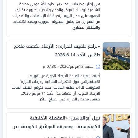
في إطار توجيهات المهندس حازم الأشموني محافظ
الشرقية لرؤساء المراكز والمدن والأحياء بضرورة تكثيف
الجهود على مدار اليوم لرفع كافة الإشغالات والتعديات
من الشوارع، بما يحقق السيولة المرورية ويعيد الانضباط
والمظهر الحضاري.
«تراجع طفيف للحرارة»: الأرصاد تكشف ملامح
طقس الأحد 14-6-2026
السبت 13/يونيو/2026 - 07:30 م
أعلنت الهيئة العامة للأرصاد الجوية عن تقريرها
الاستشرافي حول التغيرات المناخية ودرجات الحرارة
المتوقعة للـ 24 ساعة القادمة؛ حيث تتوقع الهيئة العامة
للأرصاد الجوية، أن يشهد غداً الأحد 14 يونيو 2026،
طقس معتدل الحرارة في الصباح الباكر.
نبيل أبوالياسين: «المقصلة الأخلاقية
الكونغرسية» و«محرقة المواثيق الكونية» بين
تشوية «الوساطة القطرية» «وكوميديا