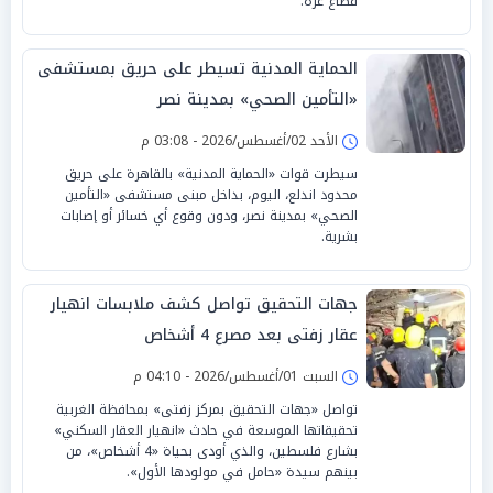
قطاع غزة.
الحماية المدنية تسيطر على حريق بمستشفى
«التأمين الصحي» بمدينة نصر
الأحد 02/أغسطس/2026 - 03:08 م
سيطرت قوات «الحماية المدنية» بالقاهرة على حريق
محدود اندلع، اليوم، بداخل مبنى مستشفى «التأمين
الصحي» بمدينة نصر، ودون وقوع أي خسائر أو إصابات
بشرية.
جهات التحقيق تواصل كشف ملابسات انهيار
عقار زفتى بعد مصرع 4 أشخاص
السبت 01/أغسطس/2026 - 04:10 م
تواصل «جهات التحقيق بمركز زفتى» بمحافظة الغربية
تحقيقاتها الموسعة في حادث «انهيار العقار السكني»
بشارع فلسطين، والذي أودى بحياة «4 أشخاص»، من
بينهم سيدة «حامل في مولودها الأول».