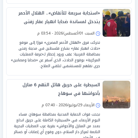
«استجابة سريعة للأنقاض».. الهلال الأحمر
يتدخل لمساندة ضحايا انهيار عقار زفتى
السبت 01/أغسطس/2026 - 03:54 م
تحركت فرق «الهلال الأحمر المصري» فورًا إلى موقع
«حادث انهيار عقار» بشارع فلسطين في مدينة زفتى
بمحافظة الغربية؛ عقب ورود إخطار لـ«غرفة العمليات
المركزية» بوقوع الحادث، الذي أسفر عن «ضحايا ومصابين»
جرى نقلهم للمستشفى لتلقي العلاج.
السيطرة على حريق هائل التهم 6 منازل
بأحواشها في سوهاج
الأربعاء 29/يوليو/2026 - 07:40 م
نجحت قوات الحماية المدنية بمحافظة سوهاج، مساء
اليوم الأربعاء، في «السيطرة الكاملة على حريق اندلع
بعدد من المنازل والأحواش» بقرية عرب العطيات البحرية
التابعة لمركز دار السلام، دون وقوع أي إصابات أو خسائر
في الأرواح.