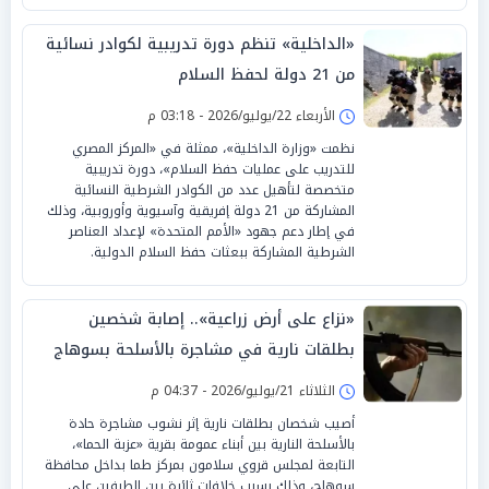
«الداخلية» تنظم دورة تدريبية لكوادر نسائية
من 21 دولة لحفظ السلام
الأربعاء 22/يوليو/2026 - 03:18 م
نظمت «وزارة الداخلية»، ممثلة في «المركز المصري
للتدريب على عمليات حفظ السلام»، دورة تدريبية
متخصصة لتأهيل عدد من الكوادر الشرطية النسائية
المشاركة من 21 دولة إفريقية وآسيوية وأوروبية، وذلك
في إطار دعم جهود «الأمم المتحدة» لإعداد العناصر
الشرطية المشاركة ببعثات حفظ السلام الدولية.
«نزاع على أرض زراعية».. إصابة شخصين
بطلقات نارية في مشاجرة بالأسلحة بسوهاج
الثلاثاء 21/يوليو/2026 - 04:37 م
أصيب شخصان بطلقات نارية إثر نشوب مشاجرة حادة
بالأسلحة النارية بين أبناء عمومة بقرية «عزبة الحما»،
التابعة لمجلس قروي سلامون بمركز طما بداخل محافظة
سوهاج، وذلك بسبب خلافات ثائرة بين الطرفين على