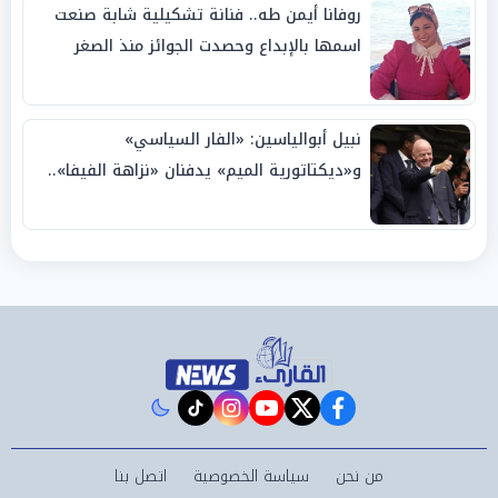
روفانا أيمن طه.. فنانة تشكيلية شابة صنعت
اسمها بالإبداع وحصدت الجوائز منذ الصغر
نبيل أبوالياسين: «الفار السياسي»
و«ديكتاتورية الميم» يدفنان «نزاهة الفيفا»..
وإقالة «إنفانتينو» باتت حتمية
instagram
tiktok
youtube
twitter
facebook
من نحن
سياسة الخصوصية
اتصل بنا