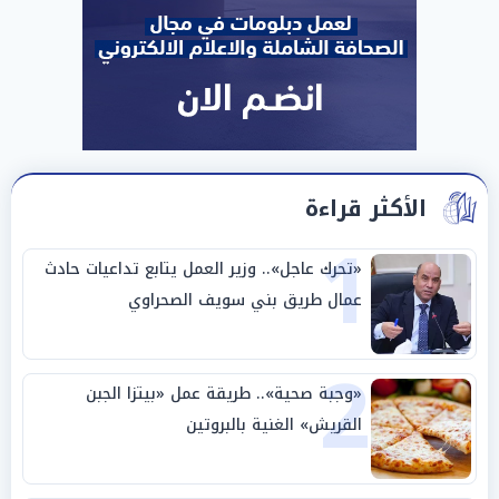
الأكثر قراءة
1
«تحرك عاجل».. وزير العمل يتابع تداعيات حادث
عمال طريق بني سويف الصحراوي
2
«وجبة صحية».. طريقة عمل «بيتزا الجبن
القريش» الغنية بالبروتين