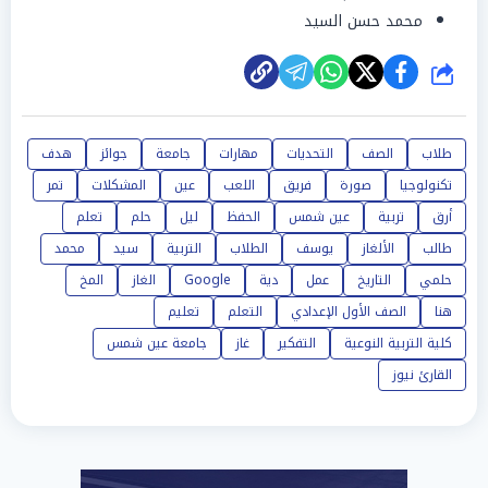
محمد حسن السيد
شارك
طلاب
الصف
التحديات
مهارات
جامعة
جوائز
هدف
تكنولوجيا
صورة
فريق
اللعب
عين
المشكلات
تمر
أرق
تربية
عين شمس
الحفظ
ليل
حلم
تعلم
طالب
الألغاز
يوسف
الطلاب
التربية
سيد
محمد
حلمي
التاريخ
عمل
دية
Google
الغاز
المخ
هنا
الصف الأول الإعدادي
التعلم
تعليم
كلية التربية النوعية
التفكير
غاز
جامعة عين شمس
القارئ نيوز