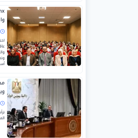
وا
ا
عام
وال
وتع
أسا
مد
وي
ا
ترأ
الموافق 22 يونيو 026