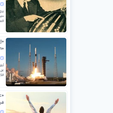
ا
«مح
الع
«إ
«ClimCam» لمحطة الفضاء الدولية
ا
أعل
عن 
الكا
«ع
في
ا