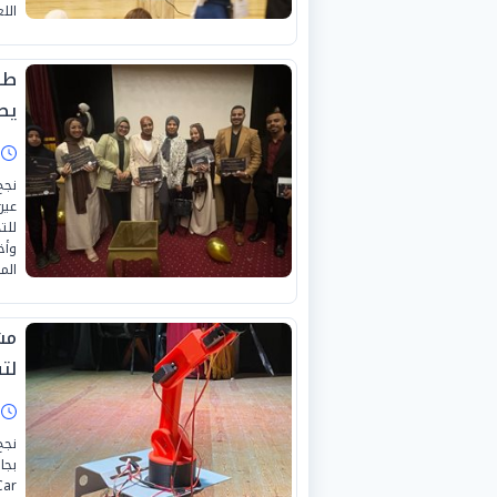
الل
طل
يط
ا
نجح
عين
للت
وأخ
الم
مش
لت
ا
نجح