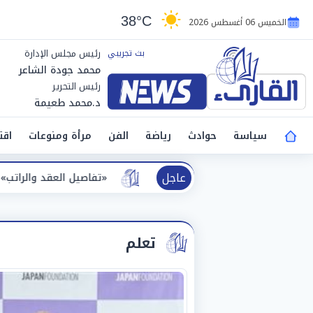
38°C
الخميس 06 أغسطس 2026
رئيس مجلس الإدارة
محمد جودة الشاعر
رئيس التحرير
د.محمد طعيمة
سياسة
حوادث
رياضة
الفن
مرأة ومنوعات
اقت
عاجل
«تفاصيل العقد والراتب».. طرابزون سبور يعلن رسمياً 
تعلم