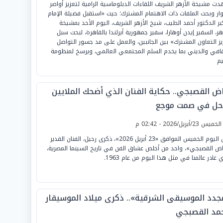
ت مشيخة الأزهر الشريف اللقاءات الدبلوماسية الرامية لتعزيز أواصر
وار وبحث الملفات ذات الاهتمام المشترك؛ حيث «استقبل فضيلة الإمام
كبر الدكتور أحمد الطيب، شيخ الأزهر الشريف، اليوم الأحد بمشيخة
زهر، السفير إيدن أوهارا، سفير جمهورية أيرلندا بالقاهرة، لبحث سبل
يز التعاون المشترك» بين الجانبين، والعمل على مد جسور التواصل
قافي والديني بما يخدم السلم المجتمعي العالمي، ويرسخ لمنظومة
يم
اض القصبجي.. حكاية الفنان الذي أضحك الملايين
حل في صمت موجع
لخميس 23/أبريل/2026 - 02:42 م
تحل اليوم الخميس الموافق «23 أبريل 2026»، ذكرى رحيل، الفنان القدير
اض القصبجي»، واحد من أخلص عشاق الفن في تاريخ السينما المصرية،
 غادر عالمنا في مثل هذا اليوم من عام 1963.
جدد الموسيقى الشرقية».. ذكرى ميلاد الموسيقار
مد القصبجي