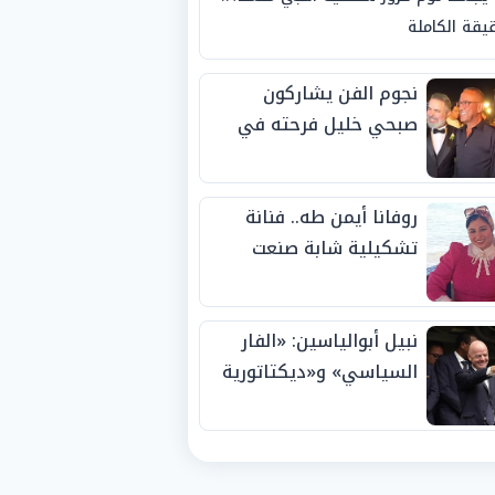
يقة الكاملة
نجوم الفن يشاركون
صبحي خليل فرحته في
حفل زفاف ابنته
روفانا أيمن طه.. فنانة
تشكيلية شابة صنعت
اسمها بالإبداع وحصدت
الجوائز منذ الصغر
نبيل أبوالياسين: «الفار
السياسي» و«ديكتاتورية
الميم» يدفنان «نزاهة
الفيفا».. وإقالة
«إنفانتينو» باتت حتمية