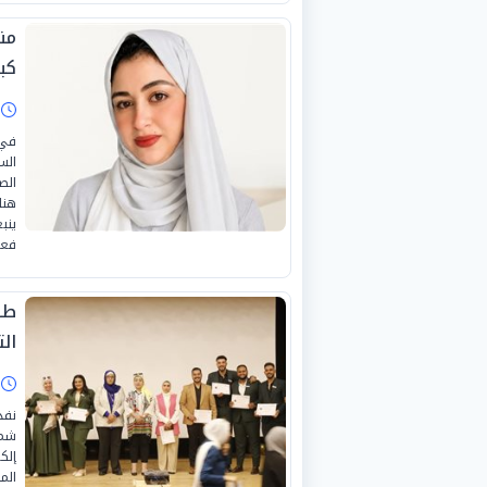
من
كبي
ا
في 
الس
الص
هنا
ينب
فعلا
طل
ال
ا
نفذ
إلك
الم