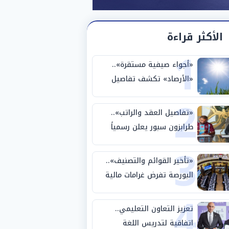
الأكثر قراءة
1
«أجواء صيفية مستقرة»..
«الأرصاد» تكشف تفاصيل
2
درجات الحرارة الأيام المقبلة
«تفاصيل العقد والراتب»..
طرابزون سبور يعلن رسمياً
3
ضم محمد صلاح لمدة عامين
«تأخير القوائم والتصنيف»..
البورصة تفرض غرامات مالية
4
على 14 شركة وصكين
تعزيز التعاون التعليمي..
اتفاقية لتدريس اللغة