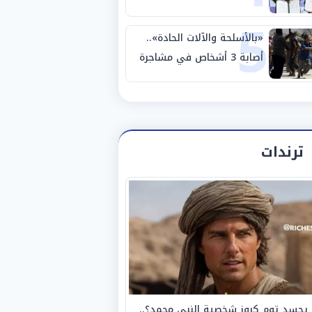
5
اليابانية في المدارس
المصرية اليابانية
«بالأسلحة والآلات الحادة»..
أصابة 3 أشخاص في مشاجرة
بين عائلتين بالفيوم
ترندات
يجسد توم كروز شخصية النبي محمد؟..