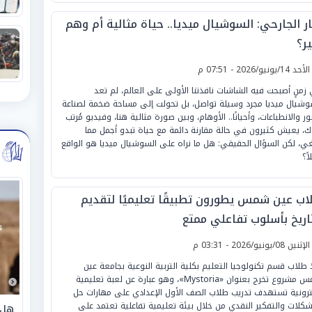
ار الجارحي: السوشيال ميديا.. حياة مثالية أم وهم
ر؟
لأحد 14/يونيو/2026 - 07:51 م
زمنٍ أصبحت فيه الشاشات نافذتنا الأولى على العالم، لم تعد
وشيال ميديا مجرد وسيلة تواصل، بل تحولت إلى مساحة ضخمة لصناعة
ور والانطباعات، وأحيانًا.. الأوهام، وبين صورة مثالية هنا، وفيديو مُرتب
ك، يعيش كثيرون في حالة مقارنة دائمة مع حياة تبدو أجمل مما
غي، لكن السؤال الحقيقي: هل ما نراه على السوشيال ميديا هو الواقع
ً؟
اب عين شمس يطورون تطبيقًا تعليميًا لتقديم
تاريخ بأسلوب تفاعلي ممتع
لإثنين 08/يونيو/2026 - 03:31 م
 طلاب قسم تكنولوجيا التعليم بكلية التربية النوعية بجامعة عين
شمس مشروع تخرج بعنوان «Mystoria»، وهو عبارة عن لعبة تعليمية
ترونية تستهدف تدريب طلاب الصف الأول الإعدادي على مهارات حل
شكلات والتفكير النقدي من خلال بيئة تعليمية تفاعلية تعتمد على
هل 