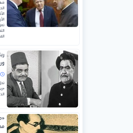
شهد
الح
الأ
الأ
تعز
الث
الق
ري
ور
ا
«ري
الذي
«م
مح