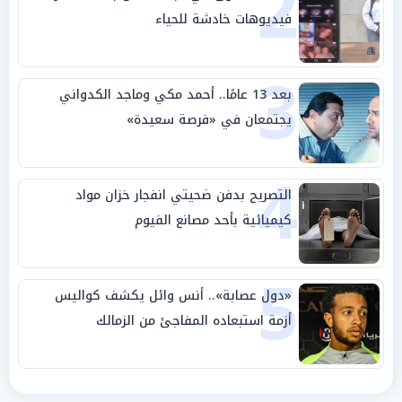
2
فيديوهات خادشة للحياء
3
بعد 13 عامًا.. أحمد مكي وماجد الكدواني
يجتمعان في «فرصة سعيدة»
4
التصريح بدفن ضحيتي انفجار خزان مواد
كيميائية بأحد مصانع الفيوم
5
«دول عصابة».. أنس وائل يكشف كواليس
أزمة استبعاده المفاجئ من الزمالك