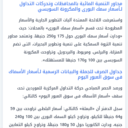
محاور التنمية المائية بالمحافظات وتحركات التداول
لـأسعار سمك البورى والمكرونة السويسي
واستعرضت اللائحة الممتدة آليات التطوير الجارية والأسعار
المطروحة تحت قسم «أسعار سمك البورى» بالمحلات؛ حيث
«ودارت أسعار سمك البورى حول 175 و250 جنيها، وتعتمد محاور
تنمية الثروة السمكية على تنمية وتطوير البحيرات، التى تضم
المنزلة، والبرلس، ومريوط، والبردويل، وتراوحت المكرونة
السويسى بين 100 و170 جنيها للمستهلك».
جداول الصرف للجملة والبيانات الرسمية لـأسعار الأسماك
فى سوق العبور اليوم
ورصد الحصر الصباحي حركة التداول المركزية للموردين تحت
سقف «أسعار الأسماك فى سوق العبور اليوم» كالتالي:
سجل الدفتر أن «البملة» كالتالي: أسعار البلطى تراوحت بين 59
و64 جنيهًا للكيلو، وتراوح كيلو السمك البورى بين 100 و240
جنيه، ودارت الكابوريا حول 50 و180 جنيهًا، وتراوح كيلو الثعابين