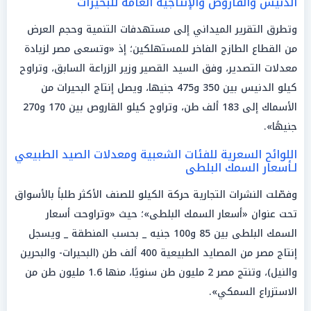
الدنيس والقاروص والإنتاجية العامة للبحيرات
وتطرق التقرير الميداني إلى مستهدفات التنمية وحجم العرض
من القطاع الطازج الفاخر للمستهلكين؛ إذ «وتسعى مصر لزيادة
معدلات التصدير، وفق السيد القصير وزير الزراعة السابق، وتراوح
كيلو الدنيس بين 350 و475 جنيها، ويصل إنتاج البحيرات من
الأسماك إلى 183 ألف طن، وتراوح كيلو القاروص بين 170 و270
جنيهًا».
اللوائح السعرية للفئات الشعبية ومعدلات الصيد الطبيعي
لـأسعار السمك البلطى
وفصّلت النشرات التجارية حركة الكيلو للصنف الأكثر طلباً بالأسواق
تحت عنوان «أسعار السمك البلطى»؛ حيث «وتراوحت أسعار
السمك البلطى بين 85 و100 جنيه _ بحسب المنطقة _ ويسجل
إنتاج مصر من المصايد الطبيعية 400 ألف طن (البحيرات- والبحرين
والنيل)، وتنتج مصر 2 مليون طن سنويًا، منها 1.6 مليون طن من
الاستزراع السمكي».