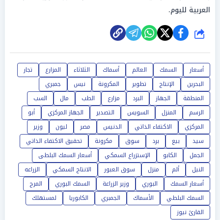
العربية لليوم.
شارك
أسعار
السمك
العالم
أسماك
الثلاثاء
المزارع
تجار
البحرين
الإنتاج
تطوير
المكرونة
نيس
جمبري
المنطقة
الجهاز
البرد
مزارع
الطب
مال
السب
الرسم
المنزل
السويس
التصدير
الجهاز المركزي
أبو
المركزي
الاكتفاء الذاتي
الدنيس
مصر
ليون
وزير
سيد
بيع
برد
سوق
مكرونة
تحقيق الاكتفاء الذاتي
الجمل
الكابو
الإستزراع السمكي
أسعار السمك البلطى
النيل
ألم
منزل
سوق العبور
الانتاج السمكي
الزراعه
أسعار السمك
البوري
وزير الزراعة
السمك البوري
المرج
السمك البلطي
الأسماك
الجمبري
الكابوريا
لمستهلك
القارئ نيوز