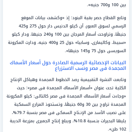
بين 100 و700 جنيه».
وتابع القطاع حصر بقية البنود؛ إذ «وكشفت بيانات الموقع
الرسمي لسوق العبور، أن كيلو الدنيس دار حول 275 و425
جنيهًا، وتراوحت أسعار المرجان بين 100 و240 جنيها، ودار كيلو
«سبيط، وكاليمارى، وسابيا» حول 25 و400 جنيه، ودارت المكرونة
السويسى حول 75 و145 جنيها».
البيانات الإحصائية الرسمية الصادرة حول أسعار الأسماك
المجمدة فى مصر ونسب الاستزراع
وتابعت النشرة التقييمية رصد الخطوط المجمدة وهياكل الإنتاج
الكلية تحت عنوان «أسعار الأسماك المجمدة فى مصر»؛ حيث
«وجاءت أسعار الأسماك المجمدة فى مصر كالتالى: كيلو المكرونة
المجمدة تراوح بين 30 و60 جنيهًا، وتستحوذ المزارع السمكية
على نصيب الأسد من الإنـتاج السمكى فى مصر بنسبة 79.7%،
يليها البحيرات بنـسبة 10.8%، ويبلغ إنتاج الجمبرى بمزرعة الديبة
102 طن».