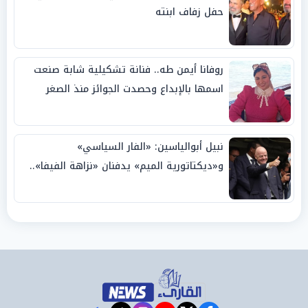
حفل زفاف ابنته
روفانا أيمن طه.. فنانة تشكيلية شابة صنعت
اسمها بالإبداع وحصدت الجوائز منذ الصغر
نبيل أبوالياسين: «الفار السياسي»
و«ديكتاتورية الميم» يدفنان «نزاهة الفيفا»..
وإقالة «إنفانتينو» باتت حتمية