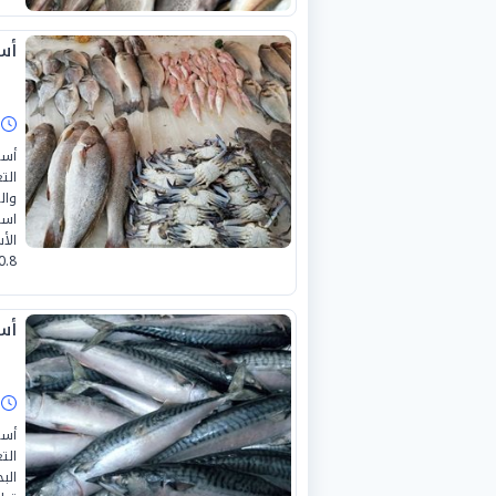
أسعا
ا
أسع
الت
است
10.8%، ويبلغ إنتاج الجمبرى بمز
أسعا
ا
أسع
الت