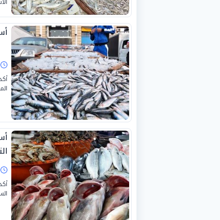
الأ
أسع
ا
أكد
الموافق 22 يونيو 026
الت
ا
أكد
السو