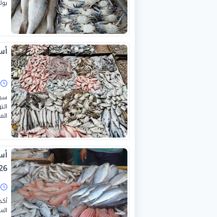
يوليو 2026، بداخل قطاعات
أسع
ا
سجل
الت
الموافق 18 يوليو 2026، 
26
ا
أكد
الس