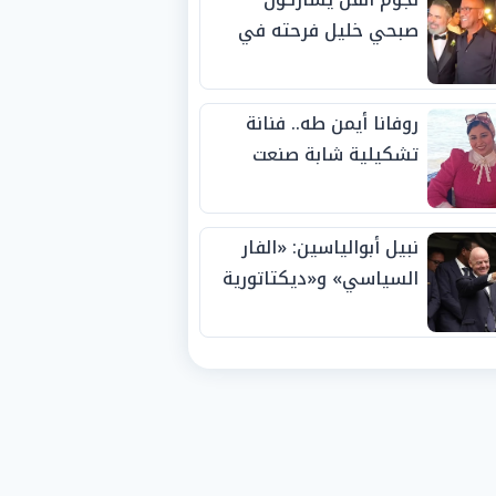
صبحي خليل فرحته في
حفل زفاف ابنته
روفانا أيمن طه.. فنانة
تشكيلية شابة صنعت
اسمها بالإبداع وحصدت
الجوائز منذ الصغر
نبيل أبوالياسين: «الفار
السياسي» و«ديكتاتورية
الميم» يدفنان «نزاهة
الفيفا».. وإقالة
«إنفانتينو» باتت حتمية