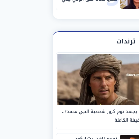
سويف
ترندات
يجسد توم كروز شخصية النبي محمد؟..
يقة الكاملة
نجوم الفن يشاركون