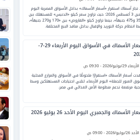
 تجار أسماك استقرار «أسعار الأسماك» بداخل الأسواق المصرية اليوم
الإثنين 3 أغسطس 2026؛ حيث تراوح سعر كيلو «الدنيس» للمستهلك بين
«350 و475 جنيهاً»، بينما تراوح كيلو «القاروص» بين «170 و270 جنيهاً»،
 انتظام حركة التوريد والإقبال بداخل منافذ البيع المختلفة.
أسعار الأسماك في الأسواق اليوم الأربعاء 29-7-
20
لأربعاء 29/يوليو/2026 - 09:30 ص
ت أسعار الأسماك «استقرارًا ملحوظًا في الأسواق والمزارع المحلية
ق العبور للجملة» اليوم الأربعاء، لتلبي احتياجات المستهلكين وسط
اجية مرتفعة تدعم منظومة الأمن الغذائي في مصر.
ار الأسماك والجمبري اليوم الأحد 26 يوليو 2026
لأحد 26/يوليو/2026 - 09:00 ص