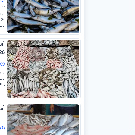
أكد
وسط
26
ا
شهد
وسو
إنت
أسع
ا