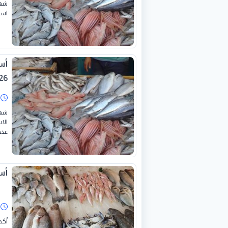
استق
26
ا
شهد
عدد
أسع
ا