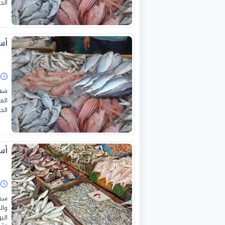
الجمعة، 
أسع
ا
شهد
الم
الجار
أسع
ا
سجل
وال