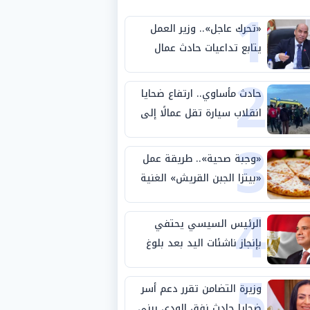
1
«تحرك عاجل».. وزير العمل
يتابع تداعيات حادث عمال
2
طريق بني سويف الصحراوي
حادث مأساوي.. ارتفاع ضحايا
انقلاب سيارة تقل عمالًا إلى
3
14 شخصًا
«وجبة صحية».. طريقة عمل
«بيتزا الجبن القريش» الغنية
4
بالبروتين
الرئيس السيسي يحتفي
بإنجاز ناشئات اليد بعد بلوغ
5
نصف نهائي كأس العالم
وزيرة التضامن تقرر دعم أسر
ضحايا حادث نفق الودي ببني