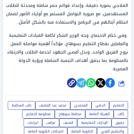
العلاجي بصورة دقيقة، وإعداد قوائم حصر شاملة ومحدثة للطلاب
المستهدفين، مع ضرورة التواصل المستمر مع أولياء الأمور لضمان
انتظام أبنائهم في البرنامج والاستفادة منه بالشكل الأمثل.
وفي ختام الاجتماع، وجه الوزير الشكر لكافة القيادات التعليمية
والعاملين بقطاع التعليم بسوهاج، مؤكداً أهمية مواصلة العمل
بروح الفريق الواحد، وبذل أقصى الجهود لخدمة الطلاب والارتقاء
بالمنظومة بما يحقق أهداف التنمية الشاملة ورؤية الدولة
المصرية.
شارك
التعليم
الدقى
المحمدي
محمد عبد اللطيف
نائب المحافظ
كاف
الهيئة العامة
محافظ سوهاج
منظومة التعليم
دقيق
الإدارات التعليمية
الصيف
مراقب
اجراءات
والتعليم الفنى
الثانوية العامة
امتحانات الثانويه العامه