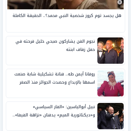
هل يجسد توم كروز شخصية النبي محمد؟.. الحقيقة الكاملة
نجوم الفن يشاركون صبحي خليل فرحته في
حفل زفاف ابنته
روفانا أيمن طه.. فنانة تشكيلية شابة صنعت
اسمها بالإبداع وحصدت الجوائز منذ الصغر
نبيل أبوالياسين: «الفار السياسي»
و«ديكتاتورية الميم» يدفنان «نزاهة الفيفا»..
وإقالة «إنفانتينو» باتت حتمية