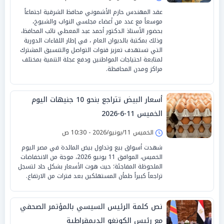
عقد المهندس حازم الأشموني محافظ الشرقية اجتماعاً
موسعاً مع عدد من أعضاء مجلسي النواب والشيوخ،
بحضور الأستاذ الدكتور أحمد عبد المعطي نائب المحافظ،
وذلك بمكتبة بالديوان العام ، في إطار اللقاءات الدورية
التي تستهدف تعزيز قنوات التواصل والتنسيق المشترك
لمتابعة احتياجات المواطنين ودفع عجلة التنمية بمختلف
مراكز ومدن المحافظة.
أسعار البيض تتراجع بنحو 10 جنيهات اليوم
الخميس 11-6-2026
الخميس 11/يونيو/2026 - 10:30 ص
شهدت أسواق بيع وتداول بيض المائدة في مصر اليوم
الخميس، الموافق 11 يونيو 2026، موجة من الانخفاضات
الملحوظة المفاجئة؛ حيث هوت الأسعار بشكل حاد لتسجل
تراجعاً كبيراً طمأن المستهلكين بعد فترات من الارتفاع.
نص كلمة الرئيس السيسي بالمؤتمر الصحفي
مع رئيس الكونغو الديمقراطية