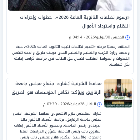
«رسوم تظلمات الثانوية العامة 2026».. خطوات وإجراءات
التظلم واسترداد الأموال
الخميس 30/يوليو/2026 - 04:14 م
انطلقت رسميًا مرحلة «تقديم تظلمات نتيجة الثانوية العامة 2026»، حيث
وضعت وزارة التربية والتعليم والتعليم الفني خريطة طريق واضحة تتضمن
الخطوات والضوابط المنظمة لضمان حق الطالب في مراجعة كراسة إجابته
بكل شفافية.
محافظ الشرقية يُشارك اجتماع مجلس جامعة
الزقازيق ويؤكد: تكامل المؤسسات هو الطريق
لبناء الإنسان ودعم التنمية الشاملة
الثلاثاء 28/يوليو/2026 - 03:39 م
شارك المهندس حازم الأشموني محافظ الشرقية، اجتماع
مجلس جامعة الزقازيق، برئاسة الأستاذ الدكتور خالد
الدرندلي رئيس الجامعة، وبحضور الأستاذ الدكتور إيهاب
الببلاوي نائب رئيس الجامعة لشؤون الدراسات العليا
والبحوث، والأستاذ الدكتور هلال عفيفي نائب رئيس