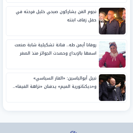
نجوم الفن يشاركون صبحي خليل فرحته في
حفل زفاف ابنته
روفانا أيمن طه.. فنانة تشكيلية شابة صنعت
اسمها بالإبداع وحصدت الجوائز منذ الصغر
نبيل أبوالياسين: «الفار السياسي»
و«ديكتاتورية الميم» يدفنان «نزاهة الفيفا»..
وإقالة «إنفانتينو» باتت حتمية