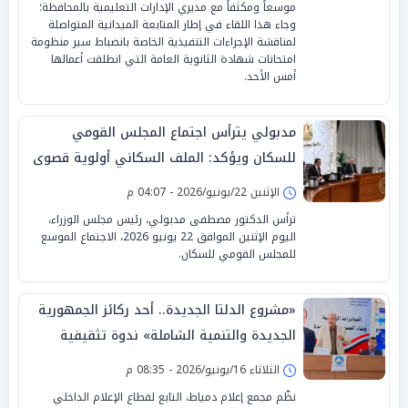
موسعاً ومكثفاً مع مديري الإدارات التعليمية بالمحافظة؛
وجاء هذا اللقاء في إطار المتابعة الميدانية المتواصلة
لمناقشة الإجراءات التنفيذية الخاصة بانضباط سير منظومة
امتحانات شهادة الثانوية العامة التي انطلقت أعمالها
أمس الأحد.
مدبولي يترأس اجتماع المجلس القومي
للسكان ويؤكد: الملف السكاني أولوية قصوى
للحكومة
الإثنين 22/يونيو/2026 - 04:07 م
ترأس الدكتور مصطفى مدبولي، رئيس مجلس الوزراء،
اليوم الإثنين الموافق 22 يونيو 2026، الاجتماع الموسع
للمجلس القومي للسكان.
«مشروع الدلتا الجديدة.. أحد ركائز الجمهورية
الجديدة والتنمية الشاملة» ندوة تثقيفية
بمجمع إعلام دمياط
الثلاثاء 16/يونيو/2026 - 08:35 م
نظّم مجمع إعلام دمياط، التابع لقطاع الإعلام الداخلي