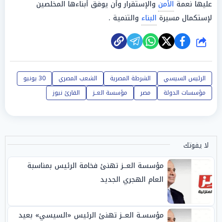
عليها نعمة
الأمن
والإستقرار وأن يوفق أبناءها المخلصين
لإستكمال مسيرة
البناء
والتنمية .
شارك
الرئيس السيسي
الشرطة المصرية
الشعب المصري
30 يونيو
مؤسسات الدولة
مصر
مؤسسة العــز
القارئ نيوز
لا يفوتك
مؤسسة العــز تهنئ فخامة الرئيس بمناسبة
العام الهجري الجديد
مؤسسـة العــز تهنئ الرئيس «السيسي» بعيد