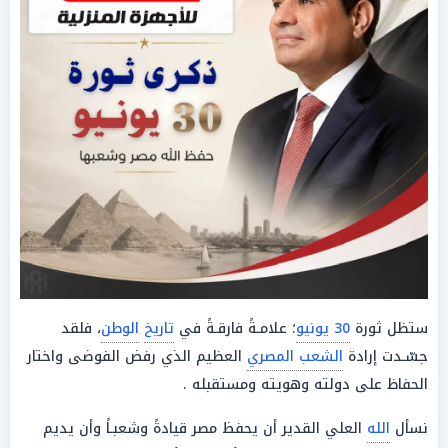
ستظل ثورة
30 يونيو
؛ علامـةً فارقـةً في
تاريخ
الوطن
، فلقد
جسّـدت إرادة
الشعب المصري
العظيم الذي رفض الفوضى واختار
الحفاظ على دولته وهويته ومستقبله .
نسأل
الله
العلي القدير أن يحفظ مصر قيادةً وشعبـاً وأن يديم