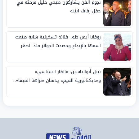
نجوم الفن يشاركون صبحي خليل فرحته في
حفل زفاف ابنته
روفانا أيمن طه.. فنانة تشكيلية شابة صنعت
اسمها بالإبداع وحصدت الجوائز منذ الصغر
نبيل أبوالياسين: «الفار السياسي»
و«ديكتاتورية الميم» يدفنان «نزاهة الفيفا»..
وإقالة «إنفانتينو» باتت حتمية