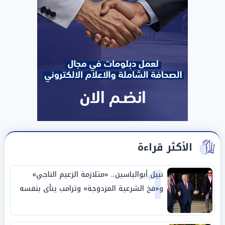
الأكثر قراءة
1
نبيل أبوالياسين.. «متلازمة الزعيم الناجي»
و«فخ الشرعية المزدوجة» وترامب ينأى بنفسه
وحليفه في «ميتم استراتيجي»