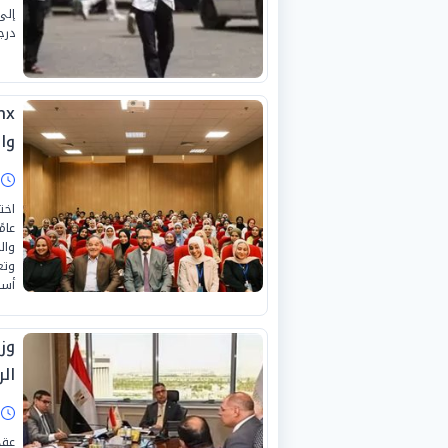
درج
وا
ا
عام
وال
وتع
أسا
وز
ال
ا
عقد