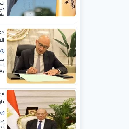
مئو
«م
الن
ا
كشف
وصو
«م
تا
ا
يُع
الد