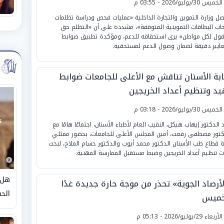
لخميس 30/يوليو/2026 - 03:55 م
صل وزارة التموين والتجارة الداخلية «عمليات فحص ودراسة تظلمات
اب البطاقات التموينية المتوقفة»، مشددة على أن «التظلم حق
ول لكل مواطن» يرى استحقاقه للدعم، ومؤكدة تطبيق ضوابط
ايير دقيقة لضمان وصول الدعم لمستحقيه.
ابة الأسنان تناقش مع الأعلى للجامعات ضوابط
قيد وتنظيم أعداد الخريجين
لخميس 30/يوليو/2026 - 03:18 م
 الدكتور إيهاب هيكل، النقيب العام لأطباء الأسنان، اجتماعًا هامًا مع
كتور مصطفى رفعت، أمين المجلس الأعلى للجامعات، بحضور ممثلي
ة قطاع طب الأسنان الدكتور محمد أيوب والدكتور حسام الملاح، لبحث
ات تنظيم أعداد الخريجين وضبط مستقبل الممارسة المهنية.
هل 
لأرصاد الجوية» تحذر من موجة حارة جديدة غدًا
الحق
خميس
لأربعاء 29/يوليو/2026 - 05:13 م