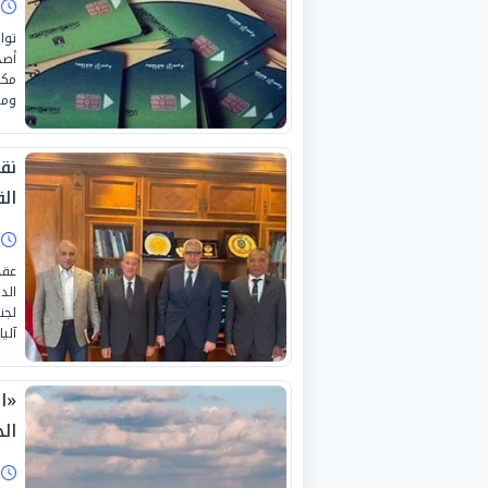
ا
توا
أصح
مكف
ومع
نق
ال
ا
عقد
الد
لجن
آلي
«ا
ال
ا