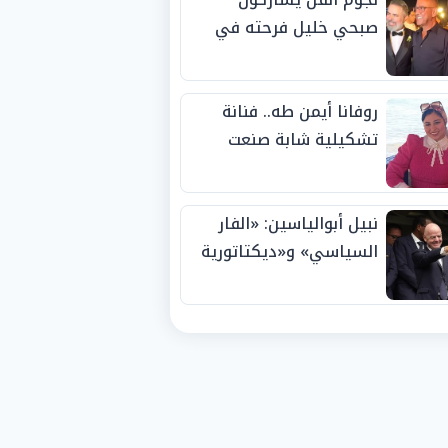
صبحي خليل فرحته في
حفل زفاف ابنته
روفانا أيمن طه.. فنانة
تشكيلية شابة صنعت
اسمها بالإبداع وحصدت
الجوائز منذ الصغر
نبيل أبوالياسين: «الفار
السياسي» و«ديكتاتورية
الميم» يدفنان «نزاهة
الفيفا».. وإقالة
«إنفانتينو» باتت حتمية