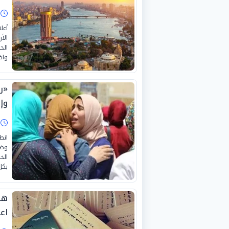
ا
أعل
الح
واض
وإ
ا
وضع
الخ
بكل
هل
اعر