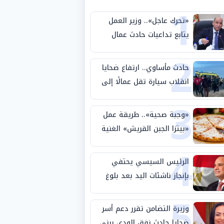
1
«تحرك عاجل».. وزير العمل
يتابع تداعيات حادث عمال
2
طريق بني سويف الصحراوي
حادث مأساوي.. ارتفاع ضحايا
انقلاب سيارة تقل عمالًا إلى
3
14 شخصًا
«وجبة صحية».. طريقة عمل
«بيتزا الجبن القريش» الغنية
4
بالبروتين
الرئيس السيسي يحتفي
بإنجاز ناشئات اليد بعد بلوغ
5
نصف نهائي كأس العالم
وزيرة التضامن تقرر دعم أسر
ضحايا حادث نفق الودي ببني