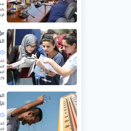
عبد
بال
الإ
ال
ا
كشف
الن
وار
ال
الأحد 2
ا
كشف