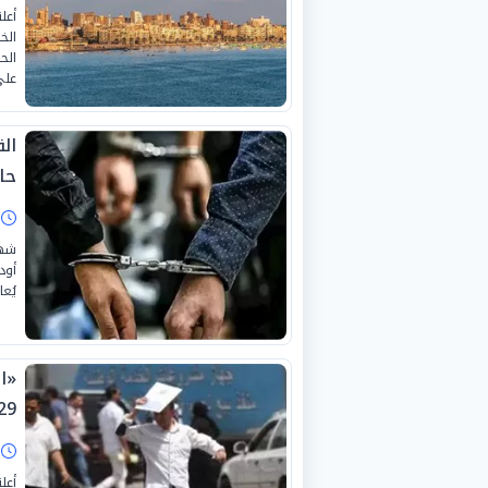
أعل
الح
على
حا
ا
شهد
أود
يُع
«ا
9-7-2026
ا
أعل