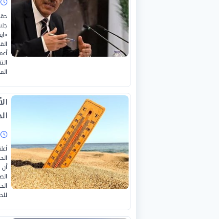
ا
حقق
جلس
الق
أعم
الت
الم
ال
ال
ا
أعل
الح
الص
الح
للح