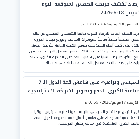
أرصاد تكشف خريطة الطقس المتوقعة اليوم
يس 18-6-2026
لخميس 18/يونيو/2026 - 12:31 ص
رت الهيئة العامة للأرصاد الجوية بيانها التفصيلي الصباحي عن حالة
قس، متضمناً تحليلاً شاملاً للمؤشرات المناخية وتوزيع درجات الحرارة
ائدة على كافة أنحاء البلاد؛ حيث تتوقع الهيئة العامة للأرصاد الجوية،
أن يشهد اليوم الخميس 18 يونيو 2026، طقس معتدل الحرارة رطب في
باح الباكر، حار رطب نهاراً على شمال البلاد حتى القاهرة الكبرى، شديد
رارة على جنوب البلاد، معتدل الحرارة رطب ليلاً على أغلب الأ
«السيسي وترامب» على هامش قمة الدول الـ 7
ناعية الكبرى.. لدفع وتطوير الشراكة الإستراتيجية
 البلدين
لأربعاء 17/يونيو/2026 - 05:56 م
قى الرئيس عبدالفتاح السيسي، بالرئيس دونالد ترامب، رئيس الولايات
تحدة الأمريكية، وذلك على هامش أعمال قمة مجموعة الدول السبع
ناعية الكبرى، المنعقدة في مدينة إيفيان الفرنسية.