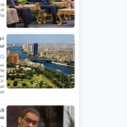
وجه
للد
وزا
خر
فص
ا
تتر
وال
حيث
الم
الص
وز
بق