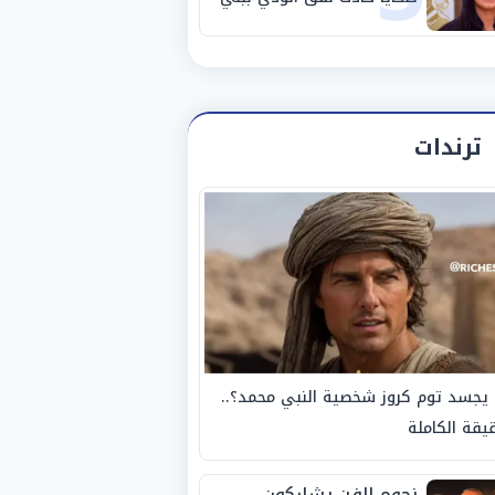
سويف
ترندات
يجسد توم كروز شخصية النبي محمد؟..
يقة الكاملة
نجوم الفن يشاركون