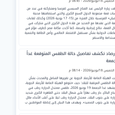
لخميس 18/يونيو/2026 - 08:45 م
ت زيارة الرئيس عبد الفتاح السيسي لفرنسا ومشاركته في عدد من
ات قمة مجموعة الدول السبع الكبرى والتي استضافتها مدينة
«ايفيان» الفرنسية خلال الفترة من (15- 17 يونية 2026) وكذلك لقاءات
مة التي عقدها مع العديد من قادة الدول الكبرى التي شاركت في
ال القمة، نتائج إيجابية واسعة، كما أكدت مكانة مصر كطرف مؤثر في
فاعلات الدولية بشأن مستقبل الاقتصاد العالمي وأمن الطاقة والتنمية
ستدامة والاستقر
أرصاد تكشف تفاصيل حالة الطقس المتوقعة غداً
جمعة
لخميس 18/يونيو/2026 - 08:14 م
نت الهيئة العامة للأرصاد الجوية عن تقريرها الشامل والمحدث بشأن
الة الطقس المرتقبة للبلاد؛ حيث «تتوقع الهيئة العامة للأرصاد الجوية،
أن يشهد غدا الجمعة 19 يونيو 2026، طقس معتدل الحرارة رطب في
باح الباكر، حار رطب نهاراً على شمال البلاد حتى القاهرة الكبرى شديد
رارة على جنوب البلاد، معتدل الحرارة رطب ليلا على أغلب الأنحاء مائل
رارة على جنوب الصعيد». ويهدف هذا البيان إلى إحاطة المواطنين ب