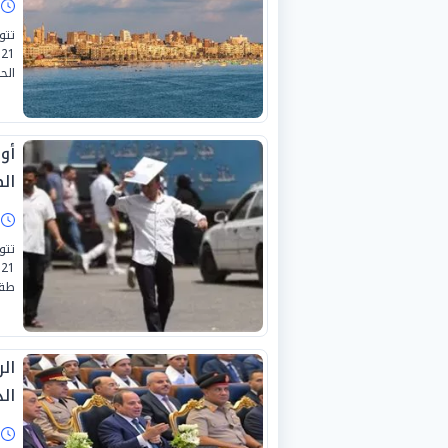
ا
تتو
الح
أو
ال
ا
تتو
طقس
الر
ال
ا