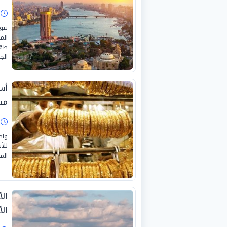
ا
تتو
طقس
الج
أس
مست
ا
واص
للأ
المسج
ال
الأحد 