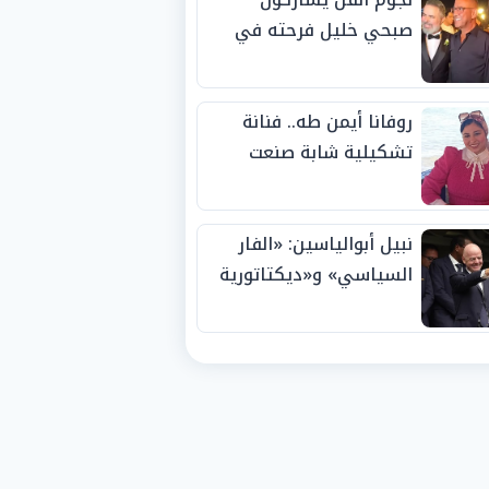
صبحي خليل فرحته في
حفل زفاف ابنته
روفانا أيمن طه.. فنانة
تشكيلية شابة صنعت
اسمها بالإبداع وحصدت
الجوائز منذ الصغر
نبيل أبوالياسين: «الفار
السياسي» و«ديكتاتورية
الميم» يدفنان «نزاهة
الفيفا».. وإقالة
«إنفانتينو» باتت حتمية