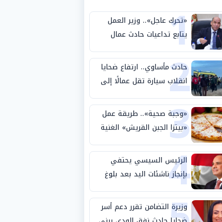
1
«تحرك عاجل».. وزير العمل
يتابع تداعيات حادث عمال
2
طريق بني سويف الصحراوي
حادث مأساوي.. ارتفاع ضحايا
انقلاب سيارة تقل عمالًا إلى
3
14 شخصًا
«وجبة صحية».. طريقة عمل
«بيتزا الجبن القريش» الغنية
4
بالبروتين
الرئيس السيسي يحتفي
بإنجاز ناشئات اليد بعد بلوغ
5
نصف نهائي كأس العالم
وزيرة التضامن تقرر دعم أسر
ضحايا حادث نفق الودي ببني