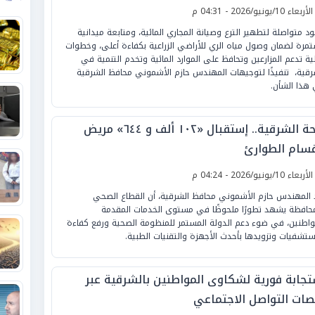
لأربعاء 10/يونيو/2026 - 04:31 م
د متواصلة لتطهير الترع وصيانة المجاري المائية، ومتابعة ميدانية
مرة لضمان وصول مياه الري للأراضي الزراعية بكفاءة أعلى، وخطوات
ية تدعم المزارعين وتحافظ على الموارد المائية وتخدم التنمية في
رقية، ‏ تنفيذًا لتوجيهات المهندس حازم الأشموني محافظ الشرقية
هذا الشأن.
صحة الشرقية.. إستقبال «١٠٢ ألف و ٦٤٤» مريض
قسام الطوارئ
لأربعاء 10/يونيو/2026 - 04:24 م
 المهندس حازم الأشموني محافظ الشرقية، أن القطاع الصحي
محافظة يشهد تطورًا ملحوظًا في مستوى الخدمات المقدمة
واطنين، في ضوء دعم الدولة المستمر للمنظومة الصحية ورفع كفاءة
ستشفيات وتزويدها بأحدث الأجهزة والتقنيات الطبية.
تجابة فورية لشكاوى المواطنين بالشرقية عبر
صات التواصل الاجتماعي