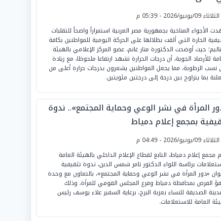
لثلاثاء 09/يونيو/2026 - 05:39 م
ت الأجواء المناخية بجمهورية مصر العربية استمراراً واضحاً للتقلبات
يفية الحارة التي ألقت بظلالها على الحركة اليومية للمواطنين بكافة
قاليم؛ حيث أوضحت الدكتورة منار غانم، عضو المركز الإعلامي بالهيئة
امة للأرصاد الجوية، أن درجات الحرارة تشهد ارتفاعا ملحوظا، مع زيادة
نسب الرطوبة، مما يجعل المواطنين يشعرون بدرجات حرارة أعلى من
علنة بما يتراوح بين درجة إلى درجتين مئويتين.
ور المرأة في نشر الوعي وحماية المجتمع».. ندوة
قيفية بمجمع إعلام دمياط
لثلاثاء 09/يونيو/2026 - 04:49 م
م مجمع إعلام دمياط، التابع لقطاع الإعلام الداخلي بالهيئة العامة
ستعلامات برئاسة اللواء الدكتور تامر شمس الدين، ندوة تثقيفية
وان «دور المرأة في نشر الوعي وحماية المجتمع»، بالتعاون مع وحدة
فؤ الفرص بمحافظة دمياط وفرع المجلس القومي للمرأة، وذلك
مدينة الصديقة للنساء بعزبة البرج، برعاية السفير علاء يوسف رئيس
يئة العامة للاستعلامات.