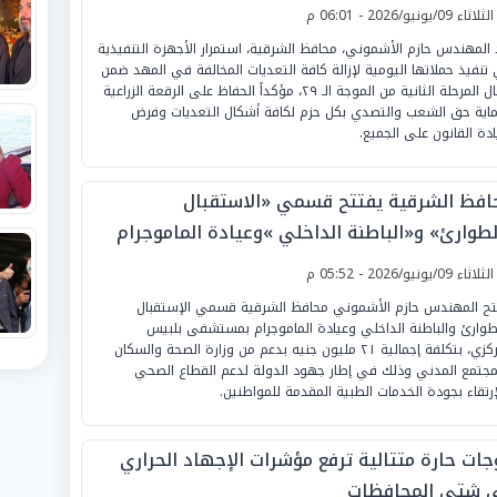
لثلاثاء 09/يونيو/2026 - 06:01 م
د المهندس حازم الأشموني، محافظ الشرقية، استمرار الأجهزة التنفيذية
تنفيذ حملاتها اليومية لإزالة كافة التعديات المخالفة في المهد ضمن
أعمال المرحلة الثانية من الموجة الـ ٢٩، مؤكداً الحفاظ على الرقعة الزراعية
اية حق الشعب والتصدي بكل حزم لكافة أشكال التعديات وفرض
دة القانون على الجميع.
افظ الشرقية يفتتح قسمي «الاستقبال
لطوارئ» و«الباطنة الداخلي »وعيادة الماموجرام
ستشفى بلبيس المركزي
لثلاثاء 09/يونيو/2026 - 05:52 م
تح المهندس حازم الأشموني محافظ الشرقية قسمي الإستقبال
طوارئ والباطنة الداخلي وعيادة الماموجرام بمستشفى بلبيس
المركزي، بتكلفة إجمالية ٢١ مليون جنيه بدعم من وزارة الصحة والسكان
مجتمع المدني وذلك في إطار جهود الدولة لدعم القطاع الصحي
إرتقاء بجودة الخدمات الطبية المقدمة للمواطنين.
جات حارة متتالية ترفع مؤشرات الإجهاد الحراري
 شتى المحافظات