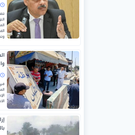
ا
تنف
الت
الم
الف
وتح
ال
وا
ا
في 
الم
الإ
الا
با