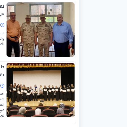
تع
«ب
ا
است
وال
بلاد
طل
يق
ا
نفذ
شمس
الم
في 
توع