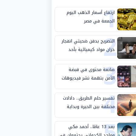
1
ارتفاع أسعار الذهب اليوم
الجمعة في مصر
2
التصريح بدفن ضحيتي انفجار
خزان مواد كيميائية بأحد
3
مصانع الفيوم
صانعة محتوى في قبضة
الأمن بتهمة نشر فيديوهات
4
خادشة للحياء
تفسير حلم الطريق.. دلالات
مختلفة بين الحيرة وبداية
5
مرحلة جديدة
بعد 13 عامًا.. أحمد مكي
وماجد الكدواني يجتمعان في