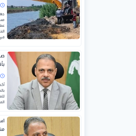
ا
جهو
مست
عمل
الش
في 
بأ
ا
أكد
بال
للم
الم
اس
من