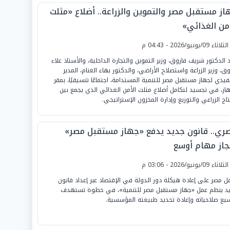
از مستقبل مصر والتموين والزراعة.. أضلاع «مثلث
أمن الغذائي»
لثلاثاء 09/يونيو/2026 - 04:43 م
 الدكتور شريف فاروق، وزير التموين والتجارة الداخلية، والأستاذ علاء
وق، وزير الزراعة واستصلاح الأراضي، والدكتور بهاء الغنام، المدير
نفيذي لجهاز مستقبل مصر للتنمية المستدامة، اجتماعًا تنسيقيًا، بمقر
هاز، في تجسيد لتكامل أضلاع مثلث الأمن الغذائي الذي يجمع بين
نتاج الزراعي والتوزيع وإدارة المخزون الإستراتيجي.
ري.. قانون جديد يدفع «جهاز مستقبل مصر»
نجاز مهام أوسع
لثلاثاء 09/يونيو/2026 - 03:06 م
ل مصر على إعادة هيكلة دور الدولة في الإقتصاد عبر إعداد قانون
د ينظم عمل «جهاز مستقبل مصر للتنمية»، في خطوة تستهدف
يع صلاحياته وإعادة تحديد طبيعته المؤسسية.