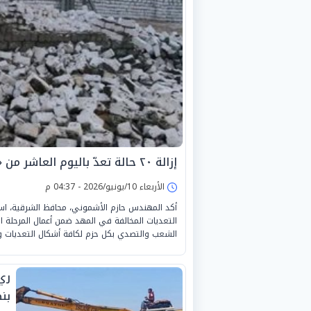
إزالة ٢٠ حالة تعدّ باليوم العاشر من «الموجة ٢٩» بمساحة ١٦٨٦ متراً بالشرقية
الأربعاء 10/يونيو/2026 - 04:37 م
​أكد المهندس حازم الأشموني، محافظ الشرقية، استم
الشعب والتصدي بكل حزم لكافة أشكال التعديات و
‏ر
بن