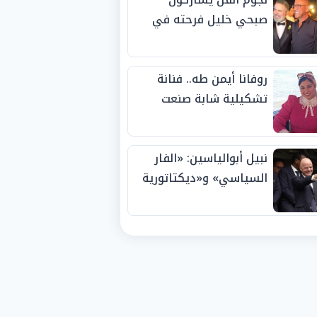
صبحي خليل فرحته في
حفل زفاف ابنته
روفانا أيمن طه.. فنانة
تشكيلية شابة صنعت
اسمها بالإبداع وحصدت
الجوائز منذ الصغر
نبيل أبوالياسين: «الفار
السياسي» و«ديكتاتورية
الميم» يدفنان «نزاهة
الفيفا».. وإقالة
«إنفانتينو» باتت حتمية