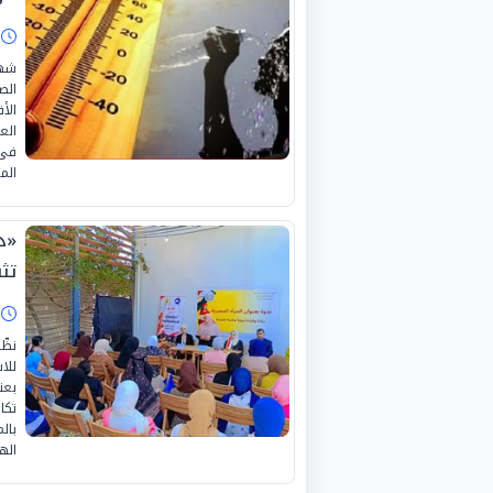
ا
شهد
الص
الأ
الع
فى 
الم
«د
تث
ا
نظّ
للا
بعن
تكا
بال
اله