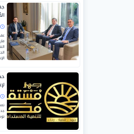
جه
ال
ا
عقد
فار
الت
الج
الإ
حص
لإ
ا
تعم
جدي
توس