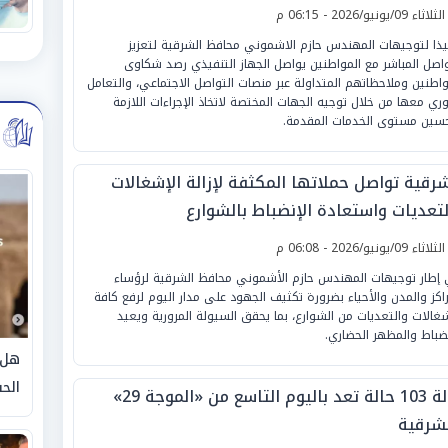
لثلاثاء 09/يونيو/2026 - 06:15 م
يذا لتوجيهات المهندس حازم الاشموني محافظ الشرقية لتعزيز
واصل المباشر مع المواطنين يواصل الجهاز التنفيذي رصد شكاوى
واطنين وملاحظاتهم المتداولة عبر منصات التواصل الاجتماعي، والتعامل
وري معها من خلال توجيه الجهات المختصة لاتخاذ الإجراءات اللازمة
سين مستوى الخدمات المقدمة.
شرقية تواصل حملاتها المكثفة لإزالة الإشغالات
لتعديات واستعادة الإنضباط بالشوارع
لثلاثاء 09/يونيو/2026 - 06:08 م
إطار توجيهات المهندس حازم الأشموني محافظ الشرقية لرؤساء
راكز والمدن والأحياء بضرورة تكثيف الجهود على مدار اليوم لرفع كافة
شغالات والتعديات من الشوارع، بما يحقق السيولة المرورية ويعيد
نضباط والمظهر الحضاري.
هل 
الحق
إزالة 103 حالة تعد باليوم التاسع من «الموجة 29»
لشرقية