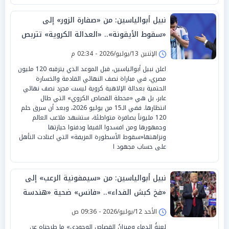
نبيل أبوالياسين: من «صفارة الزور» إلى
«سقوط الأيقونة».. «العدالة الكروية» تتربص
بـ«ميسي» في «أتلانتا»
الإثنين 13/يوليو/2026 - 02:34 م
اعلن نبيل أبوالياسين، قبل الموعد الذي يترقبه 120 مليون
مصري، في مباراة نصف النهائي القادمة والخسارة
الحتمية بعدالة الإلاهية كروية ليست مجرد نصف نهائي
عابر، بل هي «محطة القصاص الكروي» التي طال
انتظارها. ففي الـ15 من يوليو 2026، وبعد أن سرق حلم
120 مليوناً بصافرة متواطئة، ستشهد ملاعب العالم
وجمهورها ومن افسدوا الفيفا ودفنوا حيازتها
ونزاهتها«سقوط الأسطورة المزيفة» التي اعتادت التأهل
على حساب مجهود ا
نبيل أبوالياسين: من «سيمفونية الرعب» إلى
«فخ كبش الفداء».. «فانس» ضحية «هندسة
التبرير» الترامبية
الأحد 12/يوليو/2026 - 09:36 ص
لعنةُ الدماء وميزانُ القصاص الوجودي» ما طرحناه عن