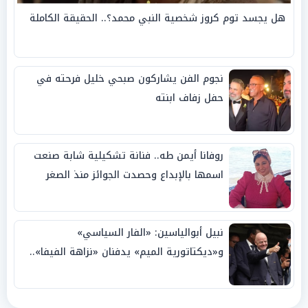
هل يجسد توم كروز شخصية النبي محمد؟.. الحقيقة الكاملة
نجوم الفن يشاركون صبحي خليل فرحته في
حفل زفاف ابنته
روفانا أيمن طه.. فنانة تشكيلية شابة صنعت
اسمها بالإبداع وحصدت الجوائز منذ الصغر
نبيل أبوالياسين: «الفار السياسي»
و«ديكتاتورية الميم» يدفنان «نزاهة الفيفا»..
وإقالة «إنفانتينو» باتت حتمية