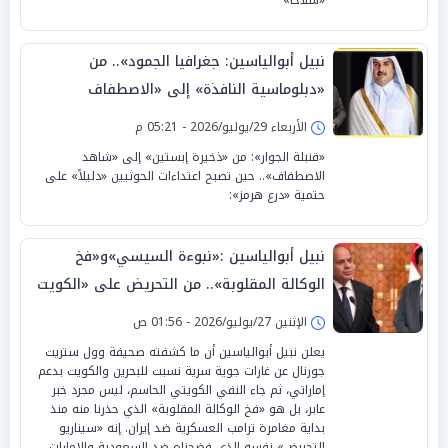
نبيل أبوالياسين: جغرافيا الجمود».. من
«دبلوماسية النافذة» إلى «الاصطفاف
السيادي» حين تصبح «النتائج صفرية»
الأربعاء 29/يوليو/2026 - 05:21 م
«قنبلة الجوار»: من «ذخيرة إبستين» إلى «شاهد
الاصطفاف».. حين تصبح اعتداءات الحوثيين «دليلاً» على
حتمية «درع هرمز»:
نبيل أبوالياسين :«نبوءة السيسي»و«فخ
الوكالة المقلوبة».. من التحريض على «الكويت
و البحرين» إلى«فطام السيادة»
الإثنين 27/يوليو/2026 - 01:56 ص
يعلن نبيل أبوالياسين أن ما كشفته صحيفة وول ستريت
جورنال عن غارات جوية سرية نسبت للبحرين والكويت بدعم
إماراتي، ثم جاء النفي الكويتي الحاسم، ليس مجرد خبر
عابر، بل هو «فخ الوكالة المقلوبة» الذي حذرنا منه منذ
بداية مغامرة ترامب العسكرية ضد إيران. إنه «سيناريو
التحريض» نفسه الذي فضحناه ضد السعودية والإمارات