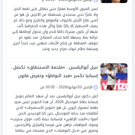
ليس الشرق الأوسط فقيرًا حتى يتقاتل على لقمة الخبز
ولا عاجزًا حتى يستجدي مستقبله من الآخرين بل هو من
أغنى بقاع الأرض بالثروات والموقع والتاريخ ومع ذلك لم
يعرف الاستقرار إلا زائرًا عابرًا وكأن هذه الجغرافيا كُتب
عليها أن تكون مسرحًا دائمًا للدم وأن تتحول أوطانها إلى
خرائط يعاد رسمها كلما تبدلت المصالح. منذ عقود لم
تتوقف المنطقة عن إنتاج الأزمات تنتهي حرب لتبدأ أخرى
ويسقط نظام ليولد صراع جديد وتتب
نبيل أبوالياسين.. «ملحمة الاستحقاق» تكتمل..
إسبانيا تكسر «قيد التواطؤ» وتفرض قانون
«العدالة الميدانية»
الإثنين 20/يوليو/2026 - 03:05 ص
أعلن دكتور نبيل أبوالياسين، بعد أن شهد العالم تتويج
إسبانيا بطلة لمونديال 2026، أن هذا التتويج ليس مجرد
نهاية لمشوار كروي، بل هو «تتويج الاستشراف» الذي
أطلقناه منذ بداية المونديال، حين كنا الوحيدين الذين
آمنوا بـ«المدد الإلهي» لإسبانيا، بينما كانت «وول ستريت»
وبنوك المراهنات تراهن على فرنسا والبرازيل والأرجنتين،
وتغرق في «دجل التوقعات» الذي فضحناه في بياناتنا