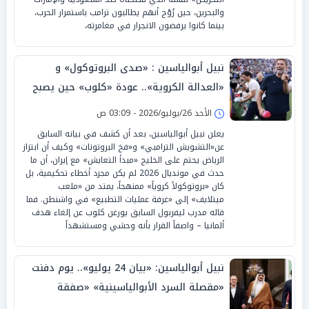
والبحرين، حين رُوّج أنهم يطالبون ترامب باستمرار الحرب،
بينما كانوا يرفضون الانجرار في مغامرته،
نبيل أبوالياسين : «صدى البروتوكول» و
«العدالة الكروية».. عودة «كلوب» حين يصبح
«المنقذ شاهداً»
الأحد 26/يوليو/2026 - 03:09 ص
يعلن نبيل أبوالياسين، بعد أن كشف في بيانه السابق
عن«التشويش الترامبي» و«فخ البروتونات» وكيف أن ابتزاز
الرياض يحتم على الخليج «مبدأ التعايش» مع إيران، أن ما
حدث في مونديال 2026 لم يكن مجرد أخطاء تحكيمية، بل
كان «بروتوكولاً كروياً» ممنهجاً، يمتد من «ملعب
ميتلايف» إلى «غرفة عمليات التطبيع» في واشنطن. فما
قاله مدرب ليفربول السابق يورغن كلوب عن إلغاء هدف
ألمانيا – واصفاً القرار بأنه وحشي ومستشهداً
نبيل أبوالياسين: «بيان 24 يوليو».. يوم دفنت
«مقصلة السرد الأبوالياسينية» «صفقة
البروتونات» وكشف ابتزاز الرياض