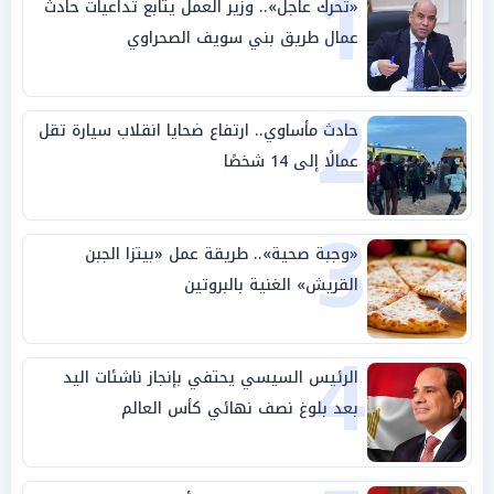
1
«تحرك عاجل».. وزير العمل يتابع تداعيات حادث
عمال طريق بني سويف الصحراوي
2
حادث مأساوي.. ارتفاع ضحايا انقلاب سيارة تقل
عمالًا إلى 14 شخصًا
3
«وجبة صحية».. طريقة عمل «بيتزا الجبن
القريش» الغنية بالبروتين
4
الرئيس السيسي يحتفي بإنجاز ناشئات اليد
بعد بلوغ نصف نهائي كأس العالم