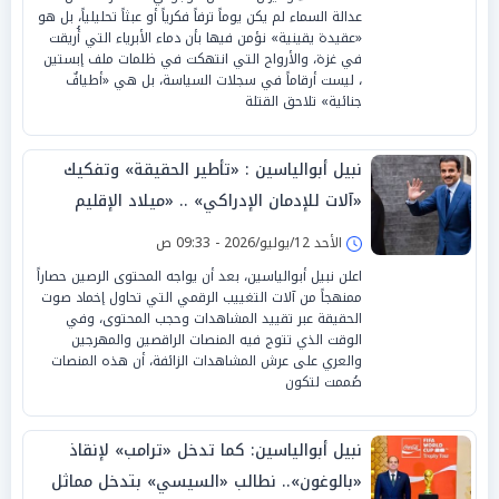
عدالة السماء لم يكن يوماً ترفاً فكرياً أو عبثاً تحليلياً، بل هو
«عقيدة يقينية» نؤمن فيها بأن دماء الأبرياء التي أُريقت
في غزة، والأرواح التي انتهكت في ظلمات ملف إبستين
، ليست أرقاماً في سجلات السياسة، بل هي «أطيافٌ
جنائية» تلاحق القتلة
نبيل أبوالياسين : «تأطير الحقيقة» وتفكيك
«آلات للإدمان الإدراكي» .. «ميلاد الإقليم
المحصن» الدوحة «تواجة العاصفة»
الأحد 12/يوليو/2026 - 09:33 ص
اعلن نبيل أبوالياسين، بعد أن يواجه المحتوى الرصين حصاراً
ممنهجاً من آلات التغييب الرقمي التي تحاول إخماد صوت
الحقيقة عبر تقييد المشاهدات وحجب المحتوى، وفي
الوقت الذي تتوج فيه المنصات الراقصين والمهرجين
والعري على عرش المشاهدات الزائفة، أن هذه المنصات
صُممت لتكون
نبيل أبوالياسين: كما تدخل «ترامب» لإنقاذ
«بالوغون».. نطالب «السيسي» بتدخل مماثل