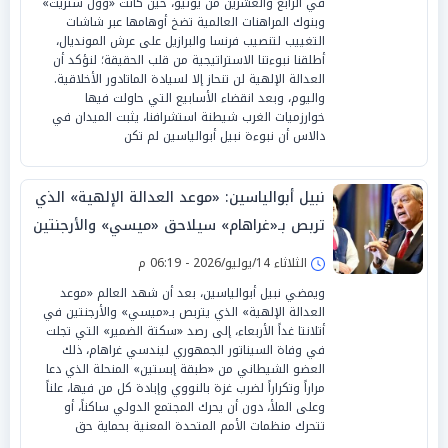
في الرابع والعشرين من يونيو، حين كانت «وول ستريت»
وبنوك المراهنات العالمية تضخ أوهامها عبر شاشات
التغييب لتنصيب فرنسا والبرازيل على عرش المونديال،
أطلقنا نبوءتنا الاستراتيجية من قلب الحقيقة؛ لنؤكد أن
العدالة الإلهية لن تنحاز إلا لسيادة الماتادور الأخلاقية.
واليوم، وبعد انقضاء الأسابيع التي حاولت فيها
خوارزميات الغرب شيطنة استشرافنا، يثبت الميدان في
دالاس أن نبوءة نبيل أبوالياسين لم تكن
نبيل أبوالياسين: «موعد العدالة الإلهية» الذي
تربص بـ«غراهام» سيلاحق «ميسي» والأرجنتين
غداً الأربعاء
الثلاثاء 14/يوليو/2026 - 06:19 م
ويمضي نبيل أبوالياسين، بعد أن شهد العالم «موعد
العدالة الإلهية» الذي يتربص بـ«ميسي» والأرجنتين في
أتلانتا غداً الأربعاء، إلى رصد «سكتة الضمير» التي تجلت
في وفاة السيناتور الجمهوري ليندسي غراهام، ذلك
العضو الشيطاني من «طبقة إبستين» المنحلة الذي دعا
مراراً وتكراراً لضرب غزة بالنووي وإبادة كل من فيها، علناً
وعلى الملأ، دون أن يحرك المجتمع الدولي ساكناً، أو
تتحرك منظمات الأمم المتحدة المعنية بحماية حق