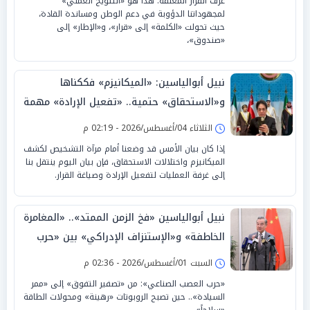
غرف القرار المغلقة. هذا هو «التتويج العملي»
لمجهوداتنا الدؤوبة في دعم الوطن ومساندة القادة،
حيث تحولت «الكلمة» إلى «قرار»، و«الإطار» إلى
«صندوق»،
نبيل أبوالياسين: «الميكانيزم» فككناها
و«الاستحقاق» حتمية.. «تفعيل الإرادة» مهمة
الجامعة العربية
الثلاثاء 04/أغسطس/2026 - 02:19 م
إذا كان بيان الأمس قد وضعنا أمام مرآة التشخيص لكشف
الميكانيزم واختلالات الاستحقاق، فإن بيان اليوم ينتقل بنا
إلى غرفة العمليات لتفعيل الإرادة وصياغة القرار.
نبيل أبوالياسين «فخ الزمن الممتد».. «المغامرة
الخاطفة» و«الإستنزاف الإدراكي» بين «حرب
العصب الصناعي» والرد الصيني
السبت 01/أغسطس/2026 - 02:36 م
«حرب العصب الصناعي»: من «تصفير التفوق» إلى «ممر
السيادة».. حين تصبح الروبوتات «رهينة» ومحولات الطاقة
«سلاحاً»