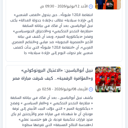
لإعادة مباراة مصر
الأحد 12/يوليو/2026 - 09:30 ص
انتفاضة الـ120 مليوناً».. حين يتحول «الغضب الشعبي»
إلى «إرادة سيادية» تطالب بـ«إعادة جدولة العدالة» يكتب
نبيل أبوالياسين، بعد أن فكك في بياناته السابقة
«متلازمة التخدير التحكيمي» و«الاختراق الجيوسياسي»
وفضح «ديكتاتورية الميم»، وبعد أن كشف في بيانه
الأخير «العنصرية النخبوية» ضد مبابي و«التناغم العنصري
الغربي»، أن «انتفاضة الـ120 مليوناً» التي بدأت كغضب
شعبي عابر تحولت اليوم إلى «إرادة سيادية» جا
نبيل أبوالياسين: «الاغتيال البروتوكولي»
و«المؤامرة الرقمية».. كيف سُرقت مباراة مصر
وصُدم العالم؟
الأربعاء 08/يوليو/2026 - 02:58 ص
يكشف نبيل أبوالياسين ، بعد أن فكك في بياناته السابقة
« متلازمة التخدير التحكيمي » و«الفار السياسي » وفضح
« ديكتاتورية الميم » التي حوّلت البيت الأبيض إلى غرفة
مونتاج، أن ما شهدناه في مباراة مصر والأرجنتين لم يكن
مجرد قرارات تحكيمية فردية، بل هو «تجسيد عملي»
لـ«هندسة النتائج المسبقة» التي تفرضها سطوة