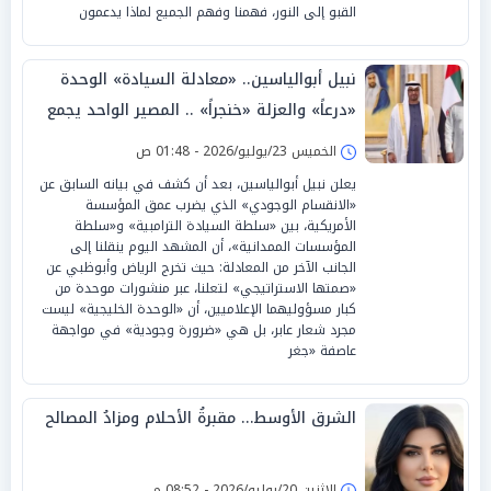
القبو إلى النور، فهمنا وفهم الجميع لماذا يدعمون
نبيل أبوالياسين.. «معادلة السيادة» الوحدة
«درعاً» والعزلة «خنجراً» .. المصير الواحد يجمع
الأشقاء «الرياض وأبوظبي»
الخميس 23/يوليو/2026 - 01:48 ص
يعلن نبيل أبوالياسين، بعد أن كشف في بيانه السابق عن
«الانقسام الوجودي» الذي يضرب عمق المؤسسة
الأمريكية، بين «سلطة السيادة الترامبية» و«سلطة
المؤسسات الممدانية»، أن المشهد اليوم ينقلنا إلى
الجانب الآخر من المعادلة: حيث تخرج الرياض وأبوظبي عن
«صمتها الاستراتيجي» لتعلنا، عبر منشورات موحدة من
كبار مسؤوليهما الإعلاميين، أن «الوحدة الخليجية» ليست
مجرد شعار عابر، بل هي «ضرورة وجودية» في مواجهة
عاصفة «جغر
الشرق الأوسط… مقبرةُ الأحلام ومزادُ المصالح
الإثنين 20/يوليو/2026 - 08:52 م