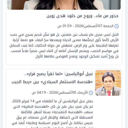
جذور من ماء.. وروح من خلود هدى زوين
الجمعة 07/أغسطس/2026 - 01:59 ص
النيل ليس مجرى ماءٍ ينساب بين ضفتين، بل هو نبضٌ قديم يسري في جسد
الأرض كأنما خُلِق ليعلّمها معنى الحياة ويمنحها سرّ البقاء. هو نغمة أزلية
تعزفها الطبيعة على وتر الزمن، فتنهض من حوله الحكايات كما تنبت السنابل
في مواسم الخصب، ويشعر الإنسان أمامه أن الماء ليس عنصراً مادياً فحسب
بل روحٌ تُعيد تشكيل الوجود وتمنح الفوضى نظامها الأول
نبيل أبوالياسين: «لما تقرأ يصبح قرار»..
«هندسة الاستثمار السيادي» بين «ربط الجيب
بالوطن» و«سيادة الكلمة»
الأربعاء 05/أغسطس/2026 - 04:19 ص
يعلن نبيل أبوالياسين أن ما أطلقناه في 14 فبراير 2026،
لم يكن مجرد بيان عابر، بل كان «الهندسة النظرية» التي
سبقت «الهندسة التنفيذية» بستة أشهر. فالكلمة
المستقلة التي كتبناها، والإطار الذي صنعناه، لم يبقَ
حبيس بياناتنا، بل أصبح اليوم «سياسة وطنية» تُنفذ في