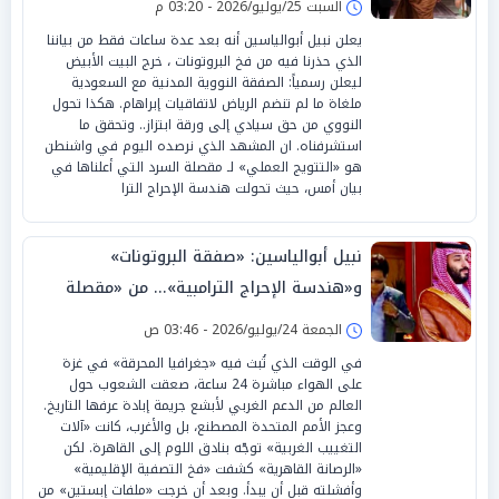
السبت 25/يوليو/2026 - 03:20 م
يعلن نبيل أبوالياسين أنه بعد عدة ساعات فقط من بياننا
الذي حذرنا فيه من فخ البروتونات ، خرج البيت الأبيض
ليعلن رسمياً: الصفقة النووية المدنية مع السعودية
ملغاة ما لم تنضم الرياض لاتفاقيات إبراهام. هكذا تحول
النووي من حق سيادي إلى ورقة ابتزاز.. وتحقق ما
استشرفناه. ان المشهد الذي نرصده اليوم في واشنطن
هو «التتويج العملي» لـ مقصلة السرد التي أعلناها في
بيان أمس، حيث تحولت هندسة الإحراج الترا
نبيل أبوالياسين: «صفقة البروتونات»
و«هندسة الإحراج الترامبية»... من «مقصلة
السرد الأبوالياسينية» إلى رفض ابتزاز
الجمعة 24/يوليو/2026 - 03:46 ص
السعودية
في الوقت الذي تُبث فيه «جغرافيا المحرقة» في غزة
على الهواء مباشرة 24 ساعة، صعقت الشعوب حول
العالم من الدعم الغربي لأبشع جريمة إبادة عرفها التاريخ.
وعجز الأمم المتحدة المصطنع، بل والأغرب، كانت «آلات
التغييب الغربية» توجّه بنادق اللوم إلى القاهرة. لكن
«الرصانة القاهرية» كشفت «فخ التصفية الإقليمية»
وأفشلته قبل أن يبدأ. وبعد أن خرجت «ملفات إبستين» من