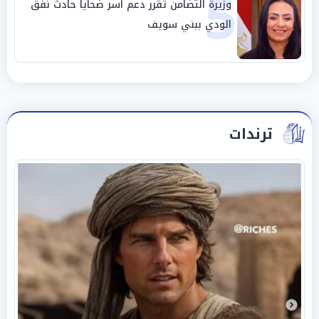
5
وزيرة التضامن تقرر دعم أسر ضحايا حادث نفق
الودي ببني سويف
ترندات