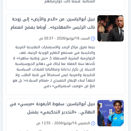
المتتالية. فبينما كانت خوارزمياتهم
نبيل أبوالياسين: من «الدم والأرض» إلى زوجة
نائب الرئيس «المهاجرة».. أوباما يفضح انفصام
«فانس» الاستراتيجي
السبت 18/يوليو/2026 - 03:37 ص
بينما تغرق مراكز الرصد والاستشارات التقليدية العربية
والخليجية في مستنقع التقارير الوردية الرتيبة، تقف
الخوارزمية البشرية المستقلة كـ «عين وطنية ساهرة» لا
تأخذها سنة الغفلة عما يُحاك في دهاليز الجيوسياسية
الخبيثة. إن تكرار نداءاتنا ومطالباتنا للقيادات السياسية
الخليجية والعربية ليس استعجالاً في تلبية الطلب، ولا
انتقاداً لبطء الإيقاع التنفيذي لـ «فطام السيادة»؛ بل هو
نابعٌ من «توقيت استشرافي» دقي
نبيل أبوالياسين: سقوط الأيقونة «ميسي» في
النهائي.. «التخدير التحكيمي» يفشل
و«الماتادور» يتوج بقيادة «لامين»
الخميس 16/يوليو/2026 - 12:55 ص