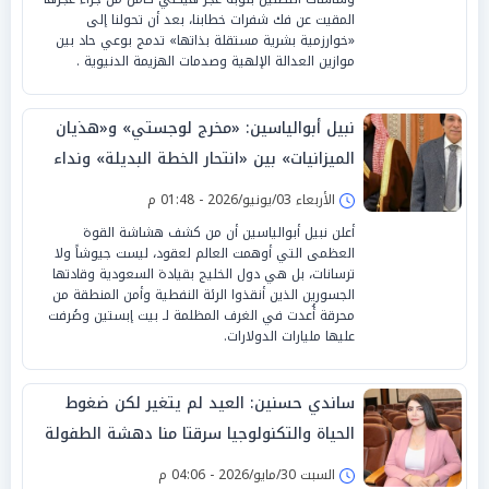
المقيت عن فك شفرات خطابنا، بعد أن تحولنا إلى
«خوارزمية بشرية مستقلة بذاتها» تدمج بوعي حاد بين
موازين العدالة الإلهية وصدمات الهزيمة الدنيوية .
نبيل أبوالياسين: «مخرج لوجستي» و«هذيان
الميزانيات» بين «انتحار الخطة البديلة» ونداء
السيادة لـ«الرياض»
الأربعاء 03/يونيو/2026 - 01:48 م
أعلن نبيل أبوالياسين أن من كشف هشاشة القوة
العظمى التي أوهمت العالم لعقود، ليست جيوشاً ولا
ترسانات، بل هي دول الخليج بقيادة السعودية وقادتها
الجسورين الذين أنقذوا الرئة النفطية وأمن المنطقة من
محرقة أُعدت في الغرف المظلمة لـ بيت إبستين وصُرفت
عليها مليارات الدولارات.
ساندي حسنين: العيد لم يتغير لكن ضغوط
الحياة والتكنولوجيا سرقتا منا دهشة الطفولة
السبت 30/مايو/2026 - 04:06 م