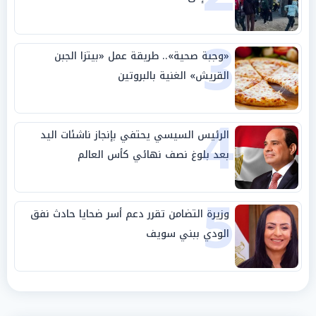
3
«وجبة صحية».. طريقة عمل «بيتزا الجبن
القريش» الغنية بالبروتين
4
الرئيس السيسي يحتفي بإنجاز ناشئات اليد
بعد بلوغ نصف نهائي كأس العالم
5
وزيرة التضامن تقرر دعم أسر ضحايا حادث نفق
الودي ببني سويف