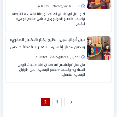
يامال بـ«تلاخم الوعي»
السبت 16/مايو/2026 - 03:39 م
أعلن نبيل أبوالياسين أنه بعد أن أعلنا «السيادة المنيعة»
وكشفنا «الغيتو الهوليوودي»، يأتي «تلاخم الوعي»
ليكتمل.
نبيل أبوالياسين: الخليج يختار«الاختيار الصفري»
ويدفن «خيار إبليس».. «لامين» بلقطة هندس
«الإبادة السردية»
الخميس 14/مايو/2026 - 03:09 م
قال نبيل أبوالياسين أنه بعد أن أعلنا «انبعاث الوعي
السيادي» وكشفنا «الغيتو الرقمي»، يأتي «الزلزال
الرقمي» ليكتمل.
2
1