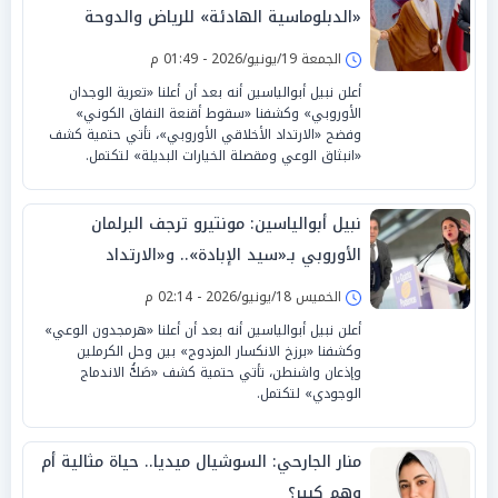
«الدبلوماسية الهادئة» للرياض والدوحة
تتفوق على «اللهاث الصهيوني»
الجمعة 19/يونيو/2026 - 01:49 م
أعلن نبيل أبوالياسين أنه بعد أن أعلنا «تعرية الوجدان
الأوروبي» وكشفنا «سقوط أقنعة النفاق الكوني»
وفضح «الارتداد الأخلاقي الأوروبي»، تأتي حتمية كشف
«انبثاق الوعي ومقصلة الخيارات البديلة» لتكتمل.
نبيل أبوالياسين: مونتيرو ترجف البرلمان
الأوروبي بـ«سيد الإبادة».. و«الارتداد
الارتعاشي للدولار» يبرر الاستسلام الحتمي
الخميس 18/يونيو/2026 - 02:14 م
أعلن نبيل أبوالياسين أنه بعد أن أعلنا «هرمجدون الوعي»
وكشفنا «برزخ الانكسار المزدوج» بين وحل الكرملين
وإذعان واشنطن، تأتي حتمية كشف «صَكُّ الاندماج
الوجودي» لتكتمل.
منار الجارحي: السوشيال ميديا.. حياة مثالية أم
وهم كبير؟