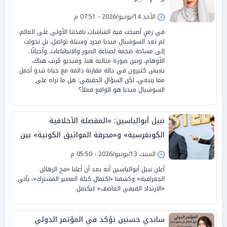
الأحد 14/يونيو/2026 - 07:51 م
في زمنٍ أصبحت فيه الشاشات نافذتنا الأولى على العالم،
لم تعد السوشيال ميديا مجرد وسيلة تواصل، بل تحولت
إلى مساحة ضخمة لصناعة الصور والانطباعات، وأحيانًا..
الأوهام، وبين صورة مثالية هنا، وفيديو مُرتب هناك،
يعيش كثيرون في حالة مقارنة دائمة مع حياة تبدو أجمل
مما ينبغي، لكن السؤال الحقيقي: هل ما نراه على
السوشيال ميديا هو الواقع فعلاً؟
نبيل أبوالياسين: «المقصلة الأخلاقية
الكونغرسية» و«محرقة المواثيق الكونية» بين
تشوية «الوساطة القطرية» «وكوميديا
السبت 13/يونيو/2026 - 05:50 م
الابستانية»
أعلن نبيل أبوالياسين أنه بعد أن أعلنا «فخ الرهائن
الجغرافية» وكشفنا «اكتمال كتلة المصير المشترك»، يأتي
«الارتداد القيمي العاصف» ليكتمل.
ساندي حسنين تؤكد في المؤتمر الدولي