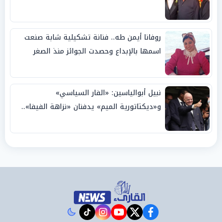
روفانا أيمن طه.. فنانة تشكيلية شابة صنعت
اسمها بالإبداع وحصدت الجوائز منذ الصغر
نبيل أبوالياسين: «الفار السياسي»
و«ديكتاتورية الميم» يدفنان «نزاهة الفيفا»..
وإقالة «إنفانتينو» باتت حتمية
instagram
tiktok
youtube
twitter
facebook