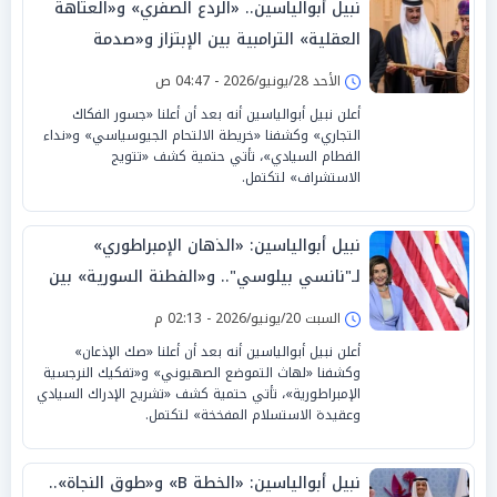
نبيل أبوالياسين.. «الردع الصفري» و«العتاهة
العقلية» الترامبية بين الإبتزاز و«صدمة
التصفير السيادي» للخليج
الأحد 28/يونيو/2026 - 04:47 ص
أعلن نبيل أبوالياسين أنه بعد أن أعلنا «جسور الفكاك
التجاري» وكشفنا «خريطة الالتحام الجيوسياسي» و«نداء
الفطام السيادي»، تأتي حتمية كشف «تتويج
الاستشراف» لتكتمل.
نبيل أبوالياسين: «الذهان الإمبراطوري»
لـ"نانسي بيلوسي".. و«الفطنة السورية» بين
«الجغرافيا البديلة» و«الارتداد السيكوباتي»
السبت 20/يونيو/2026 - 02:13 م
أعلن نبيل أبوالياسين أنه بعد أن أعلنا «صك الإذعان»
وكشفنا «لهاث التموضع الصهيوني» و«تفكيك النرجسية
الإمبراطورية»، تأتي حتمية كشف «تشريح الإدراك السيادي
وعقيدة الاستسلام المفخخة» لتكتمل.
نبيل أبوالياسين: «الخطة B» و«طوق النجاة»..