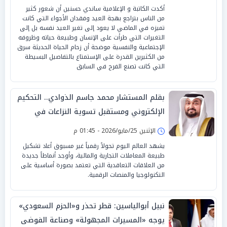
أكدت الكاتبة و الإعلامية ساندي حسنين أن شعور كثير
من الناس بتراجع بهجة العيد وفقدان الأجواء التي كانت
تميزه في الماضي لا يعود إلى تغير العيد نفسه بل إلى
التغيرات التي طرأت على الإنسان وطبيعة حياته وظروفه
الإجتماعية والنفسية موضحة أن زحام الحياة الحديثة سرق
من الكثيرين القدرة على الإستمتاع بالتفاصيل البسيطة
التي كانت تصنع الفرح في السابق
بقلم المستشار محمد جاسم الذوادي.. التحكيم
الإلكتروني ومستقبل تسوية النزاعات في
عقود التكنولوجيا المالية
الإثنين 25/مايو/2026 - 01:45 م
يشهد العالم اليوم تحولاً رقمياً غير مسبوق أعاد تشكيل
طبيعة المعاملات التجارية والمالية، وأوجد أنماطاً جديدة
من العلاقات التعاقدية التي تعتمد بصورة أساسية على
التكنولوجيا والمنصات الرقمية.
نبيل أبوالياسين: قطر تحذر و«الحزم السعودي»
يوجه «المسيرات المجهولة» وصناعة الفوضى