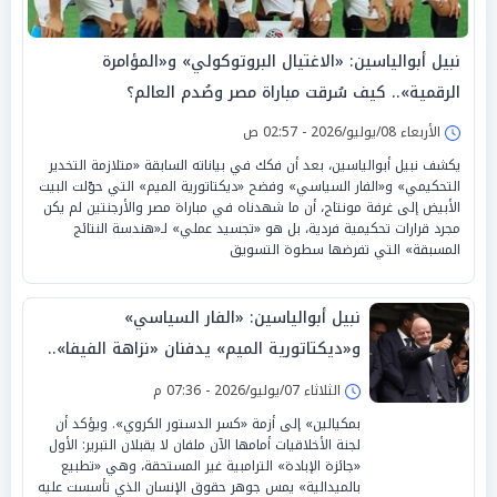
نبيل أبوالياسين: «الاغتيال البروتوكولي» و«المؤامرة
الرقمية».. كيف سُرقت مباراة مصر وصُدم العالم؟
الأربعاء 08/يوليو/2026 - 02:57 ص
يكشف نبيل أبوالياسين، بعد أن فكك في بياناته السابقة «متلازمة التخدير
التحكيمي» و«الفار السياسي» وفضح «ديكتاتورية الميم» التي حوّلت البيت
الأبيض إلى غرفة مونتاج، أن ما شهدناه في مباراة مصر والأرجنتين لم يكن
مجرد قرارات تحكيمية فردية، بل هو «تجسيد عملي» لـ«هندسة النتائج
المسبقة» التي تفرضها سطوة التسويق
نبيل أبوالياسين: «الفار السياسي»
و«ديكتاتورية الميم» يدفنان «نزاهة الفيفا»..
وإقالة «إنفانتينو» باتت حتمية
الثلاثاء 07/يوليو/2026 - 07:36 م
بمكيالين» إلى أزمة «كسر الدستور الكروي». ويؤكد أن
لجنة الأخلاقيات أمامها الآن ملفان لا يقبلان التبرير: الأول
«جائزة الإبادة» الترامبية غير المستحقة، وهي «تطبيع
بالميدالية» يمس جوهر حقوق الإنسان الذي تأسست عليه