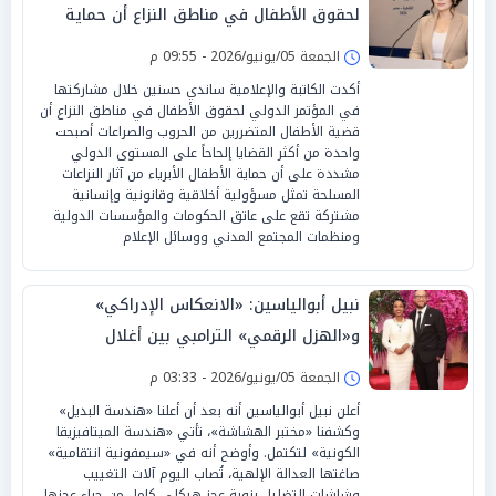
لحقوق الأطفال في مناطق النزاع أن حماية
الطفولة مسؤولية إنسانية عالمية
الجمعة 05/يونيو/2026 - 09:55 م
أكدت الكاتبة والإعلامية ساندي حسنين خلال مشاركتها
في المؤتمر الدولي لحقوق الأطفال في مناطق النزاع أن
قضية الأطفال المتضررين من الحروب والصراعات أصبحت
واحدة من أكثر القضايا إلحاحاً على المستوى الدولي
مشددة على أن حماية الأطفال الأبرياء من آثار النزاعات
المسلحة تمثل مسؤولية أخلاقية وقانونية وإنسانية
مشتركة تقع على عاتق الحكومات والمؤسسات الدولية
ومنظمات المجتمع المدني ووسائل الإعلام
نبيل أبوالياسين: «الانعكاس الإدراكي»
و«الهزل الرقمي» الترامبي بين أغلال
الكونغرس و«الاعترافات الارتدادية» لـ إلهان
الجمعة 05/يونيو/2026 - 03:33 م
عمر
أعلن نبيل أبوالياسين أنه بعد أن أعلنا «هندسة البديل»
وكشفنا «مختبر الهشاشة»، تأتي «هندسة الميتافيزيقا
الكونية» لتكتمل. وأوضح أنه في «سيمفونية انتقامية»
صاغتها العدالة الإلهية، تُصاب اليوم آلات التغييب
وشاشات التضليل بنوبة عجز هيكلي كامل من جراء عجزها