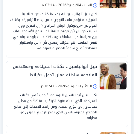
السيادة» بـ«تصفير القواعد»
السبت 04/يوليو/2026 - 03:14 م
اعلن نبيل أبوالياسين انه بعد ما كشف عن « ثلاثية
الشرق» « تؤمم ملف النووي » من يد « الترامبية» يكشف
اليوم عن «بروتوكول الرهن المزاجي»؛ إن تصريح وول
ستريت جورنال بأن «زعيم طبقة المستنقع الأسود» يقلب
بين «دراسة حرب شاملة» و«الاكتفاء بالدبلوماسية» في
نفس الجلسة، هو اعتراف رسمي بأن «أمن واستقرار
المنطقة أصبح سوقاً للمضاربة المزاجية».
نبيل أبوالياسين.. «كتاب السيادة» و«مهندس
الملاحة» سلطنة عمان تحول «خرائط
التفاوض» إلى «منصات السادة»
الثلاثاء 30/يونيو/2026 - 01:47 ص
يكتب نبيل أبوالياسين اليوم فصلاً جديداً في «كتاب
السيادة» الذي بدأته «نوة الارتكاز»، منتقلاً من محلل
سياسي إلى مؤرخ لحظة، ومن راصد للأحداث إلى صانع
للمعجم الجيوسياسي الذي يعجز الإعلام الغربي عن
مجاراته