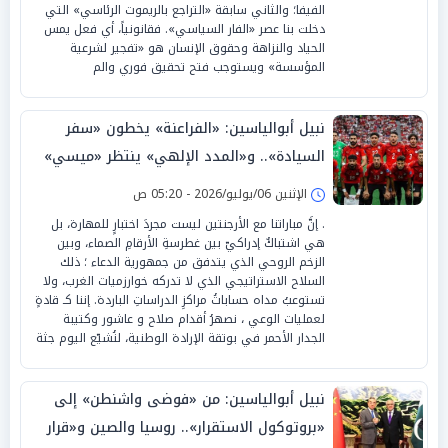
الفيفا؛ والثاني سابقة «التراجع بالريموت الرئاسي» التي
دخلت بنا عصر «الفار السياسي». فقانونياً، أي فعل يمس
الحياد والنزاهة وحقوق الإنسان هو «تفجير لشرعية
المؤسسة» ويستوجب فتح تحقيق فوري والم
نبيل أبوالياسين: «الفراعنة» يخطون «سفر
السيادة».. و«المدد الإلهي» ينتظر «ميسي»
في «محطة التحدي الأكبر»
الإثنين 06/يوليو/2026 - 05:20 ص
. إنَّ مباراتنا مع الأرجنتين ليست مجردَ اختبارٍ للمهارة، بل
هي اشتباكٌ إدراكيّ بين غطرسةِ الأرقامِ الصماء، وبين
الزخم الروحي الذي يتدفق من جمهورية الدعاء ؛ ذلك
السلاح الاستراتيجي الذي لا تدركه خوارزميات الغرب، ولا
تستوعبُ مداه حساباتُ مراكزِ الدراساتِ الباردة. إننا كـ قادةٍ
لعمليات الوعي ، نصهرُ أقدام صلاح و عاشور وكتيبة
الجدار الأحمر في بوتقة الإرادة الوطنية، لنُشيّع اليوم جثة
نبيل أبوالياسين: من «فوضى واشنطن» إلى
«بروتوكول الاستقرار».. روسيا والصين و«قرار