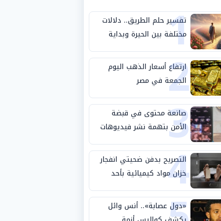
1
تفسير حلم الطريق.. دلالات
مختلفة بين الحيرة وبداية
2
مرحلة جديدة
ارتفاع أسعار الذهب اليوم
الجمعة في مصر
3
صانعة محتوى في قبضة
الأمن بتهمة نشر فيديوهات
4
خادشة للحياء
التصريح بدفن ضحيتي انفجار
خزان مواد كيميائية بأحد
5
مصانع الفيوم
«دول عصابة».. أنس وائل
يكشف كواليس أزمة