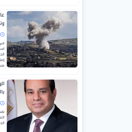
غا
وت
ا
في 
است
الج
إصا
منذ
ال
بال
ا
تقد
الت
الج