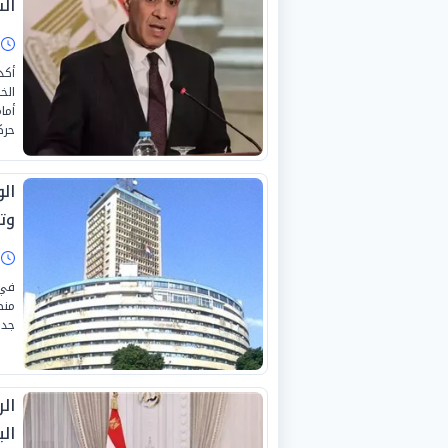
الس
ا
أكد
الخ
أما
حرك
ال
وت
ا
في 
منص
جدي
ال
ال