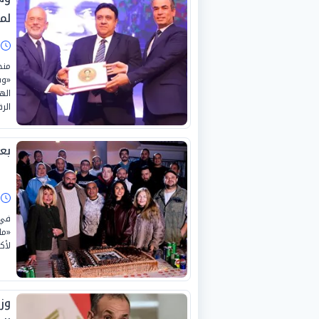
لم
ا
منح
«وس
اله
الر
بع
ا
في 
«ما
لأك
وزي