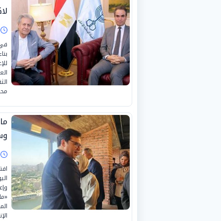
لا
ا
في 
بنا
للإ
الع
الث
محا
ما
وس
ا
افت
الي
وإع
«ما
الم
الإن