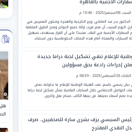
فارات الأجنبية بالقاهرة
لسبت 06/سبتمبر/2025 - 10:46 م
 الدكتور بدر عبد العاطي، وزير الخارجية والهجرة وشئون المصريين في
ارج، اليوم السبت، أن مصر قررت إزالة جميع الحواجز وفتح الطرق المغلقة
م السفارات الأجنبية في البلاد، مشددًا على أن القرار يستهدف تسهيل
ة السيارات والمشاة أمام هذه البعثات الدبلوماسية دون استثناء.
وطنية للإعلام تنفي تشكيل لجنة دراما جديدة
علن إجراءات رادعة بحق مسؤولين
لثلاثاء 26/أغسطس/2025 - 06:59 م
بيان رسمي حاسم، نفت الهيئة الوطنية للإعلام ما تداولته بعض
ات التواصل الاجتماعي خلال الساعات الماضية بشأن تشكيل لجنة دراما
دة تضم أسماء بعينها، من بينها الكاتب حسام عقل وآخرين.
هل 
الحق
رئيس السيسي يزف بشرى سارة للصحفيين.. صرف
بدل النقدي المقترح