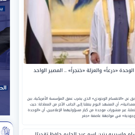
لوحدة «درعاً» والعزلة «خنجراً» .. المصير الواحد
ابق عن «الانقسام الوجودي» الذي يضرب عمق المؤسسة الأمريكية، بين
نية»، أن المشهد اليوم ينقلنا إلى الجانب الآخر من المعادلة: حيث
لنا، عبر منشورات موحدة من كبار مسؤوليهما الإعلاميين، أن «الوحدة
 وجودية» في مواجهة عاصفة «جغر
ام ماسبيرو يزين اسم عبد الحليم حافظ تقديرًا