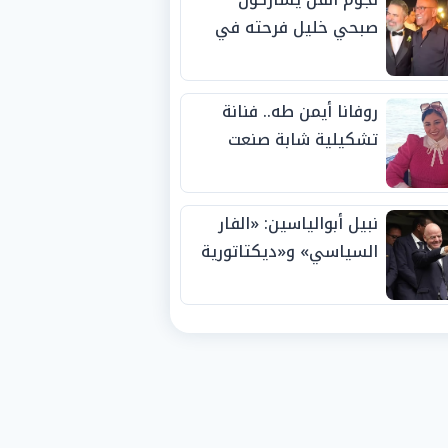
صبحي خليل فرحته في
حفل زفاف ابنته
روفانا أيمن طه.. فنانة
تشكيلية شابة صنعت
اسمها بالإبداع وحصدت
الجوائز منذ الصغر
نبيل أبوالياسين: «الفار
السياسي» و«ديكتاتورية
الميم» يدفنان «نزاهة
الفيفا».. وإقالة
«إنفانتينو» باتت حتمية