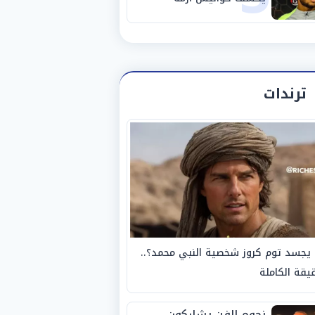
استبعاده المفاجئ من
الزمالك
ترندات
يجسد توم كروز شخصية النبي محمد؟..
يقة الكاملة
نجوم الفن يشاركون