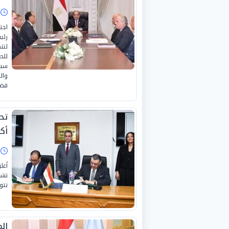
ا
اجت
رئي
لتن
للص
سبل
وال
قضا
تح
أك
ا
أعل
تشك
تتو
ال