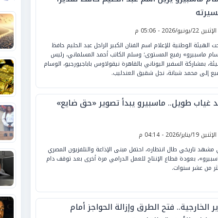
سيرته
لإثنين 22/يونيو/2026 - 05:06 م
ت الهيئة الوطنية للإعلام اسم الفنان الكبير الراحل عبد الحليم حافظ
ام ماسبيرو» رفيع المستوى؛ وسلم الكاتب أحمد المسلماني، رئيس
يئة، بمشاركة السفير اليوناني بالقاهرة نيقولاوس باباجيورجيو، الوسام
فيع إلى محمد شبانة، نجل شقيق العندليب.
د غياب طويل.. ماسبيرو يبدأ تصوير «حق ضايع»
لإثنين 19/يناير/2026 - 04:14 م
مشهد تاريخي طال انتظاره، احتفل مبنى الإذاعة والتلفزيون المصري
سبيرو»، بعودة قطاع الإنتاج للعمل الدرامي مرة أخرى بعد توقف دام
ثر من عشر سنوات.
ر الخارجية.. فتح الطرق وإزالة الحواجز أمام