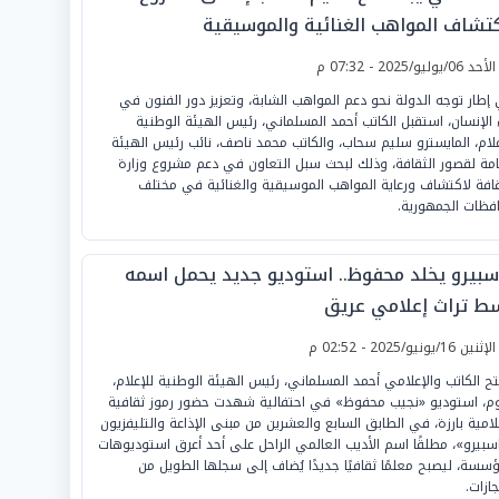
كتشاف المواهب الغنائية والموسيقية
لأحد 06/يوليو/2025 - 07:32 م
إطار توجه الدولة نحو دعم المواهب الشابة، وتعزيز دور الفنون في
ء الإنسان، استقبل الكاتب أحمد المسلماني، رئيس الهيئة الوطنية
علام، المايسترو سليم سحاب، والكاتب محمد ناصف، نائب رئيس الهيئة
امة لقصور الثقافة، وذلك لبحث سبل التعاون في دعم مشروع وزارة
قافة لاكتشاف ورعاية المواهب الموسيقية والغنائية في مختلف
فظات الجمهورية.
سبيرو يخلد محفوظ.. استوديو جديد يحمل اسمه
ط تراث إعلامي عريق
لإثنين 16/يونيو/2025 - 02:52 م
تح الكاتب والإعلامي أحمد المسلماني، رئيس الهيئة الوطنية للإعلام،
وم، استوديو «نجيب محفوظ» في احتفالية شهدت حضور رموز ثقافية
لامية بارزة، في الطابق السابع والعشرين من مبنى الإذاعة والتليفزيون
سبيرو»، مطلقًا اسم الأديب العالمي الراحل على أحد أعرق استوديوهات
ؤسسة، ليصبح معلمًا ثقافيًا جديدًا يُضاف إلى سجلها الطويل من
جازات.