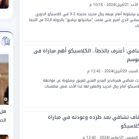
لأحد 21/أبريل/2024 - 10:18 م
خسر برشلونة أمام غريمه ريال مدريد بنتيجة 2-3 في كلاسيكو الدوري
الإسباني الذي أقيم على ملعب "سانتياغو برنابيو" بالجولة الـ32 من الليغا
ء
افي: أعترف بالخطأ.. الكلاسيكو أهم مباراة فى
موسم
لسبت 20/أبريل/2024 - 12:42 م
ث تشافي هيرنانديز المدير الفني لفريق برشلونة عن مواجهة
لاسيكو أمام ريال مدريد والمقرر لها غدا الأحد ضمن منافسات
هل 
قاف تشافي بعد طرده وعودته في مباراة
الحق
كلاسيكو
لخميس 21/مارس/2024 - 12:42 م