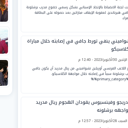
نت لجنة الانضباط بالإتحاد الإسباني بشكل رسمي خضوع مدرب برشلونة
في هيرنانديز، لعقوبة الإيقاف مباراتين بعد حصوله على البطاقة
راء
واميني ينفي تورط جافي في إصابته خلال مباراة
كلاسيكو
لإثنين 30/أكتوبر/2023 - 12:40 م
ر اللاعب الفرنسي أوريلين تشواميني من ريال مدريد أن يكون جافي
ب برشلونة سبباً في إصابته خلال مواجهة الكلاسيكو.
%%prim
دريجو وفينسيوس يقودان الهجوم ريال مدريد
واجهه برشلونه
لسبت 28/أكتوبر/2023 - 12:57 م