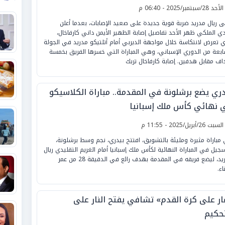
لأحد 28/سبتمبر/2025 - 06:40 م
ى ريال مدريد ضربة قوية جديدة على صعيد الإصابات، بعدما أعلن
ادي الملكي ظهر الأحد تفاصيل إصابة الظهير الأيمن داني كارفاخال،
ي تعرض لانتكاسة خلال مواجهة الديربي أمام أتلتيكو مدريد في الجولة
ابعة من الدوري الإسباني، وهي المباراة التي خسرها الفريق بخمسة
اف مقابل هدفين. إصابة كارفاخال تربك
دري يضع برشلونة في المقدمة.. مباراة الكلاسيكو
 نهائي كأس ملك إسبانيا
لسبت 26/أبريل/2025 - 11:55 م
مباراة مثيرة ومليئة بالتشويق، افتتح بيدري، نجم وسط برشلونة،
سجيل في المباراة النهائية لكأس ملك إسبانيا أمام الغريم التقليدي ريال
مدريد، ليضع فريقه في المقدمة بهدف رائع في الدقيقة 28 من عمر
اء.
ار على كرة القدم» تشافي يفتح النار على
تحكيم