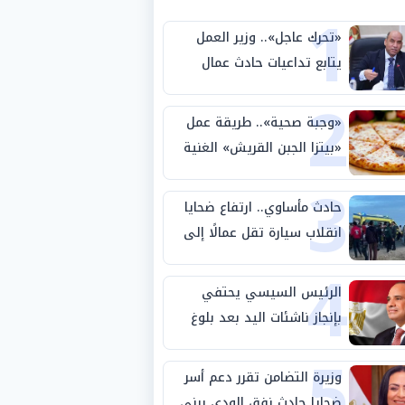
1
«تحرك عاجل».. وزير العمل
يتابع تداعيات حادث عمال
2
طريق بني سويف الصحراوي
«وجبة صحية».. طريقة عمل
«بيتزا الجبن القريش» الغنية
3
بالبروتين
حادث مأساوي.. ارتفاع ضحايا
انقلاب سيارة تقل عمالًا إلى
4
14 شخصًا
الرئيس السيسي يحتفي
بإنجاز ناشئات اليد بعد بلوغ
5
نصف نهائي كأس العالم
وزيرة التضامن تقرر دعم أسر
ضحايا حادث نفق الودي ببني