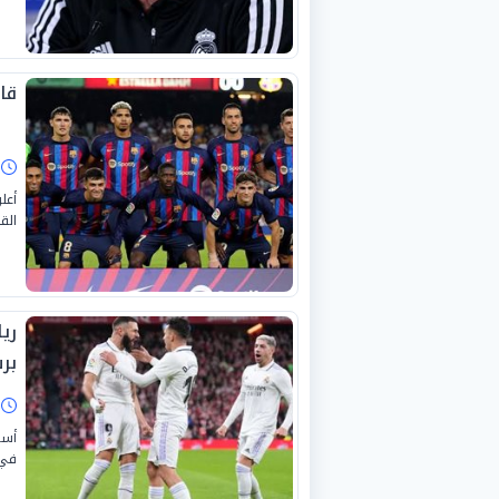
قا
ا
أعل
الق
ري
بر
ا
أست
في 