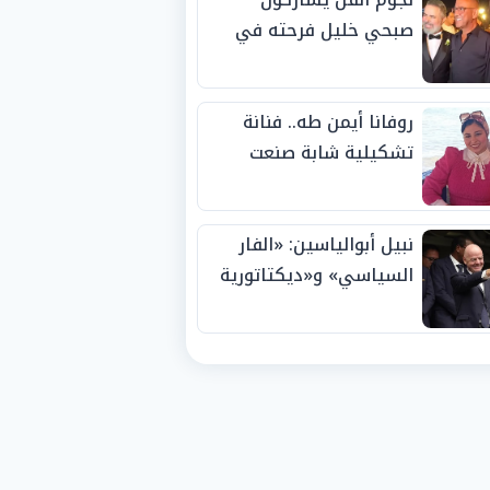
صبحي خليل فرحته في
حفل زفاف ابنته
روفانا أيمن طه.. فنانة
تشكيلية شابة صنعت
اسمها بالإبداع وحصدت
الجوائز منذ الصغر
نبيل أبوالياسين: «الفار
السياسي» و«ديكتاتورية
الميم» يدفنان «نزاهة
الفيفا».. وإقالة
«إنفانتينو» باتت حتمية