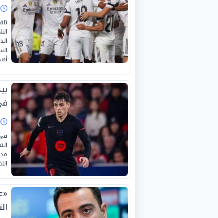
ا
تلق
الن
الذ
الس
أهد
بي
في
ا
في 
الت
اللق
«ع
ال