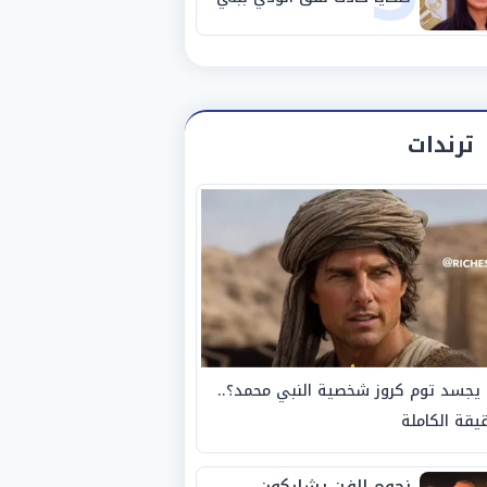
سويف
ترندات
يجسد توم كروز شخصية النبي محمد؟..
يقة الكاملة
نجوم الفن يشاركون