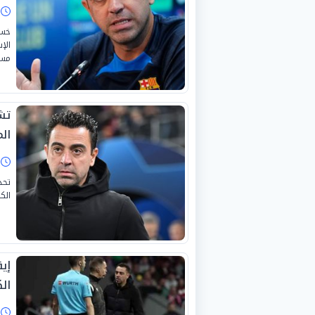
ا
مسا
تش
ال
ا
تحد
الك
إي
ال
ا