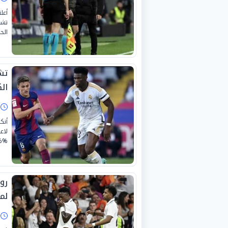
أعل
تشا
الحم
تش
ال
ا
أنك
لاع
ary_category%%
رو
لم
ا