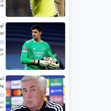
الذ
ary_category%%
أو
بر
ا
علق
على
أن
وه
ا
كشف
خطة