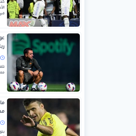
كشف
الأ
في
عو
ري
ا
تلق
معن
ما
مد
ا
يتو