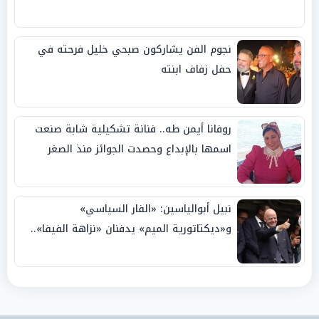
نجوم الفن يشاركون صبحي خليل فرحته في
حفل زفاف ابنته
روفانا أيمن طه.. فنانة تشكيلية شابة صنعت
اسمها بالإبداع وحصدت الجوائز منذ الصغر
نبيل أبوالياسين: «الفار السياسي»
و«ديكتاتورية الميم» يدفنان «نزاهة الفيفا»..
وإقالة «إنفانتينو» باتت حتمية