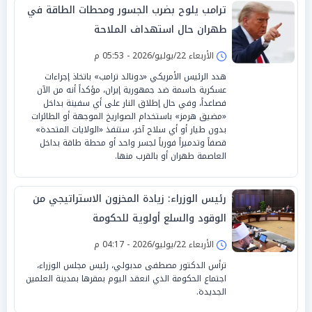
ترامب يلوح بضرب الجسور ومحطات الطاقة في
طهران حال استهداف الملاحة
الأربعاء 22/يوليو/2026 - 05:53 م
هدد الرئيس الأمريكي «دونالد ترامب» باتخاذ إجراءات
عسكرية حاسمة ضد جمهورية إيران، مؤكداً أنه من الآن
فصاعداً، وفي حال إطلاق النار على أي سفينة بداخل
«مضيق هرمز» باستخدام الصواريخ الموجهة أو الطائرات
بدون طيار أو أي سلاح آخر، ستنفذ «الولايات المتحدة»
قصفاً وتدميراً فورياً لجسر واحد أو محطة طاقة بداخل
العاصمة طهران أو بالقرب منها.
رئيس الوزراء: زيادة المخزون الاستراتيجي من
الوقود والسلع أولوية للحكومة
الأربعاء 22/يوليو/2026 - 04:17 م
ترأس الدكتور مصطفى مدبولي، رئيس مجلس الوزراء،
اجتماع الحكومة الذي انعقد اليوم بمقرها بمدينة العلمين
الجديدة.