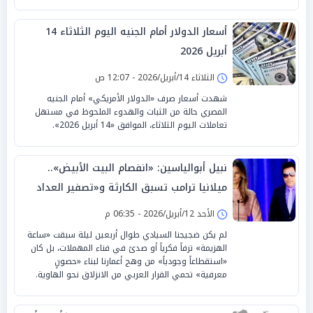
أسعار الدولار أمام الجنيه اليوم الثلاثاء 14
أبريل 2026
الثلاثاء 14/أبريل/2026 - 12:07 ص
شهدت أسعار صرف «الدولار الأمريكي» أمام الجنيه
المصري حالة من الثبات والهدوء الملحوظ في مستهل
تعاملات اليوم الثلاثاء، الموافق «14 أبريل 2026».
نبيل أبوالياسين: «انفصام البيت الأبيض»..
ميلانيا ترامب تسبق الكارثة و«تصفير العداد
الأخلاقي»
الأحد 12/أبريل/2026 - 06:35 م
لم يكن ضجيجنا السيادي طوال أربعين ليلة سبقت «ساعة
الهزيمة» ترفاً فكرياً أو صدىً في فناء المهملات، بل كان
«استقطاعاً وجودياً» من وهج أعمارنا لبناء «حصونٍ
معرفية» تحمي القرار العربي من الانزلاق نحو الهاوية.