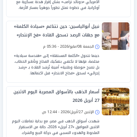
الأمريكي «دونالد ترامب» بشأن إقرار هدنة عسكرية مع
أوكرانيا، في خطوة تمثل تطوراً جوهرياً بمسار الأزمة.
نبيل أبوالياسين: حين تتناغم «سيادة الكلمة»
مع جهات الرصد تسحق القادة «فخ الإنتحار»
الجمعة 08/مايو/2026 - 05:36 م
حينما تتحول «الكلمة المستقلة» إلى «هندسة سيادية»
مخلصة، فإنها لا تكتفي بتفكيك الفخاخ وتأطير الخطاب،
بل تصبح «بوصلة وطنية» أمينة تُرشد القادة بـ «رشد
إجرائي» لسحق «فخاخ الانتحار» قبل اكتمالها.
أسعار الذهب بالأسواق المصرية اليوم الاثنين
27 أبريل 2026
الإثنين 27/أبريل/2026 - 12:44 ص
شهدت أسواق الذهب في مصر، مع بداية تعاملات اليوم
الاثنين الموافق «27 أبريل» 2026، حالة من الاستقرار
الملحوظ والهدوء النسبي في حركة البيع والشراء.