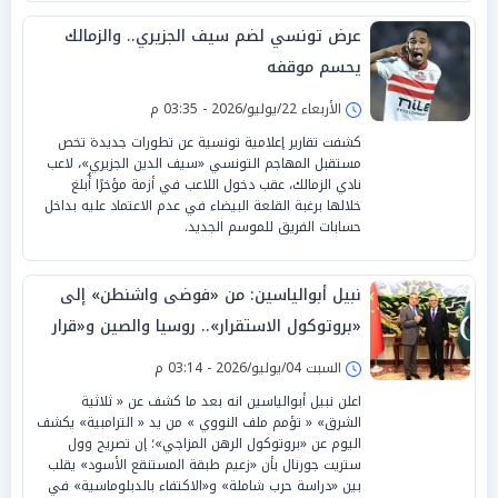
عرض تونسي لضم سيف الجزيري.. والزمالك
يحسم موقفه
الأربعاء 22/يوليو/2026 - 03:35 م
كشفت تقارير إعلامية تونسية عن تطورات جديدة تخص
مستقبل المهاجم التونسي «سيف الدين الجزيري»، لاعب
نادي الزمالك، عقب دخول اللاعب في أزمة مؤخرًا أُبلغ
خلالها برغبة القلعة البيضاء في عدم الاعتماد عليه بداخل
حسابات الفريق للموسم الجديد.
نبيل أبوالياسين: من «فوضى واشنطن» إلى
«بروتوكول الاستقرار».. روسيا والصين و«قرار
السيادة» بـ«تصفير القواعد»
السبت 04/يوليو/2026 - 03:14 م
اعلن نبيل أبوالياسين انه بعد ما كشف عن « ثلاثية
الشرق» « تؤمم ملف النووي » من يد « الترامبية» يكشف
اليوم عن «بروتوكول الرهن المزاجي»؛ إن تصريح وول
ستريت جورنال بأن «زعيم طبقة المستنقع الأسود» يقلب
بين «دراسة حرب شاملة» و«الاكتفاء بالدبلوماسية» في