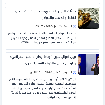
«مثلث التوتر العالمي».. تقلبات حادة تضرب
النفط والذهب والدولار
الجمعة 24/أبريل/2026 - 06:17 م
تشهد الأسواق المالية العالمية، حالة من التذبذب الواضح
التي طالت أسعار النفط والمعدن الأصفر وحركة الدولار،
مع اقتراب نهاية أسبوع مثير في «أبريل 2026».
نبيل أبوالياسين: أوباما يعلن «الخلع الإدراكي»
وباريس تعلن «الخرف الاستراتيجي»..
و«الكسوف السيادي» يضرب واشنطن
الخميس 23/أبريل/2026 - 01:27 ص
لم تكن اتفاقية أوسلو سوى «الخديعة التأسيسية» التي
هندستها الصهيو-أمريكية لتخدير الإرادة العالمية؛ حيث
استُخدمت كـ «قناع دبلوماسي» لتمرير عقود من إراقة
الدماء الفلسطينية تحت ستار وعود واهية بدولة لم تُبْنَ
إلا في «مختبرات الوهم».