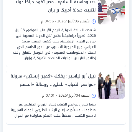
«دبلوماسية السلام».. مصر تقود حراكاً دولياً
لتثبيت هدنة أمريكا وإيران
الأربعاء 08/أبريل/2026 - 04:58 م
شهدت الساحة الدولية اليوم الأربعاء، الموافق 8 أبريل
2026، تطوراً دراماتيكياً عكس ثقل الدولة المصرية في
موازين القوى الإقليمية، حيث كشف السفير محمد
العرابي، وزير الخارجية الأسبق، عن الدور الحاسم الذي
لعبته «الدبلوماسية المصرية» في التوصل لاتفاق وقف
إطلاق النار بين الولايات المتحدة الأمريكية وإيران.
نبيل أبوالياسين: يفكك «كمين إبستين» هرولة
«عواصم الضباب» للخليج.. ورسالة «الحسم
الدبلوماسي» لـ «طهران »
السبت 04/أبريل/2026 - 07:01 م
بينما تحاول عواصم الضباب إحياء الترويع الدفاعي عبر
منظومات مستأجرة، يُعلن الرشد الخليجي الوفاة السريرية
لـ بعبع التغيب ، مدشناً حقبة (الصفر عداوات) مع الجوار.