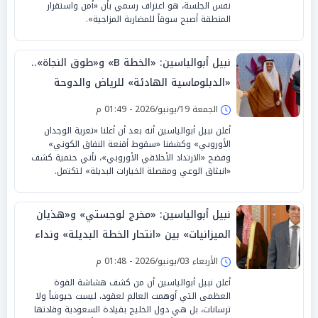
نفس الجلسة، هو اعتراف رسمي بأن «أمن واستقرار
المنطقة أصبح سوقاً للمضاربة المزاجية».
نبيل أبوالياسين: «الخطة B» و«طوق النجاة»..
«الدبلوماسية الهادئة» للرياض والدوحة
تتفوق على «اللهاث الصهيوني»
الجمعة 19/يونيو/2026 - 01:49 م
أعلن نبيل أبوالياسين أنه بعد أن أعلنا «تعرية الوجدان
الأوروبي» وكشفنا «سقوط أقنعة النفاق الكوني»
وفضح «الارتداد الأخلاقي الأوروبي»، تأتي حتمية كشف
«انبثاق الوعي ومقصلة الخيارات البديلة» لتكتمل.
نبيل أبوالياسين: «مخرج لوجستي» و«هذيان
الميزانيات» بين «انتحار الخطة البديلة» ونداء
السيادة لـ«الرياض»
الأربعاء 03/يونيو/2026 - 01:48 م
أعلن نبيل أبوالياسين أن من كشف هشاشة القوة
العظمى التي أوهمت العالم لعقود، ليست جيوشاً ولا
ترسانات، بل هي دول الخليج بقيادة السعودية وقادتها