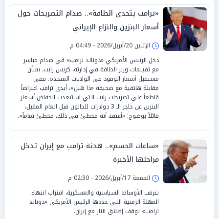
«ترامب يتحدى الطاقة».. صدام التصريحات حول
أسعار البنزين والنزاع الإيراني
الإثنين 20/أبريل/2026 - 04:49 م
دخل الرئيس الأمريكي «دونالد ترامب» في صدام مباشر
مع تقييمات وزير الطاقة في إدارته، كريس رايت، بشأن
مستقبل أسعار الوقود في الولايات المتحدة. ففي
مقابلة هاتفية مع صحيفة «ذا هيل»، أبدى ترامب اعتراضاً
قاطعاً على تصريحات رايت التي استبعدت انخفاض أسعار
البنزين عن حاجز الـ 3 دولارات للجالون قبل العام المقبل،
قائلاً بوضوح: «أعتقد أنه مخطئ في ذلك، مخطئ تماماً».
«ساعات الحسم».. هدنة ترامب مع إيران تدخل
مراحلها الأخيرة
الجمعة 17/أبريل/2026 - 02:30 م
تترقب الأوساط السياسية والعسكرية، اقتراب انتهاء
المهلة الزمنية التي حددها الرئيس الأمريكي «دونالد
ترامب» لوقف إطلاق النار مع إيران.