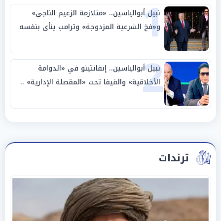
1
نبيل أبوالياسين.. «متلازمة الزعيم الناجي»
و«فخ الشرعية المزدوجة» وترامب ينأى بنفسه
وحليفه في «ميتم استراتيجي»
2
نبيل أبوالياسين.. إنفانتينو في «الدوامة
الأخلاقية» والفيفا تحت «المقصلة الإدارية» ..
«عبادة العرش وجنازة المصداقية»
ترندات