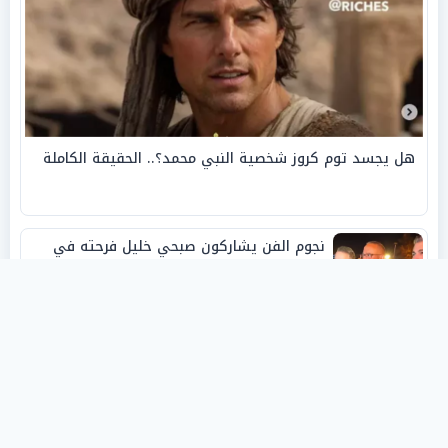
هل يجسد توم كروز شخصية النبي محمد؟.. الحقيقة الكاملة
نجوم الفن يشاركون صبحي خليل فرحته في
حفل زفاف ابنته
روفانا أيمن طه.. فنانة تشكيلية شابة صنعت
اسمها بالإبداع وحصدت الجوائز منذ الصغر