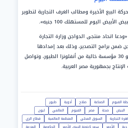
كة البيع الأخيرة ومطالب الغرف التجارية لتطوير
أبيض اليوم للمستهلك 100 جنيه».
«ودعا اتحاد منتجى الدواجن وزارة التجارة
ن ضمن برامج التصدير، وذلك بعد إمدادها
بالبيانات اللازمة، موضحًا أن هناك نحو 30 مؤسسة خالية من أنفلونزا الطيور، وتواصل
 الإنتاج بجمهورية مصر العربية.
ظة الفيوم
الصناعة
صلاح
أدوية
طيور
البيض
صحة
مصر
الفيوم
العالمي
ليون
هرة التجارية
السوق المحلي
المنظمة العالمية
قطاع الري
دية
الأحمر
سعر كرتونة البيض الأحمر
الحكومة
المزرعة