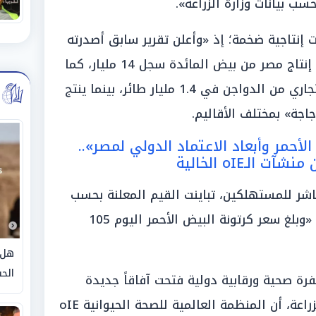
سب بيانات وزارة الزراعة».
إنتاجية ضخمة؛ إذ «وأعلن تقرير سابق أصدرته
وزارة الزراعة واستصلاح الأراضي، أن إنتاج مصر من بيض المائدة سجل 14 مليار، كما
يسجل إجمالي حجم إنتاج القطاع التجاري من الدواجن في 1.4 مليار طائر، بينما ينتج
أحمر وأبعاد الاعتماد الدولي لمصر»..
لـoIE الخالية
شر للمستهلكين، تباينت القيم المعلنة بحسب
الحلقات الوسيطة ونوع المنتج؛ حيث «وبلغ سعر كرتونة البيض الأحمر اليوم 105
هل 
الحق
رة صحية ورقابية دولية فتحت آفاقاً جديدة
للمنتجين؛ إذ «وأوضح تقرير لوزارة الزراعة، أن المنظمة العالمية للصحة الحيوانية oIE