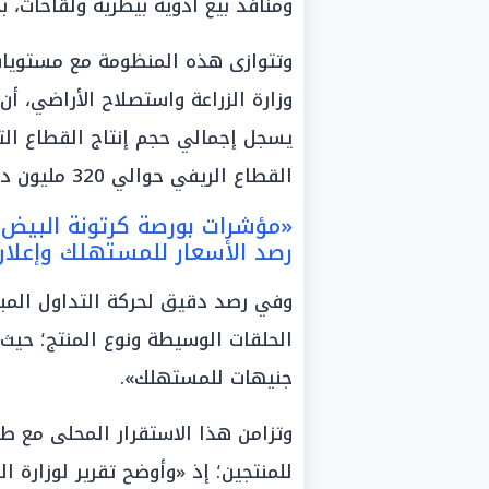
ومنافذ بيع أدوية بيطرية ولقاحات، بح
وتتوازى هذه المنظومة مع مستويات 
القطاع الريفي حوالي 320 مليون دجاجة» بمختلف الأقاليم.
«مؤشرات بورصة كرتونة البيض ال
رصد الأسعار للمستهلك وإعلان منشآت ا
وفي رصد دقيق لحركة التداول المبا
جنيهات للمستهلك».
وتزامن هذا الاستقرار المحلى مع طف