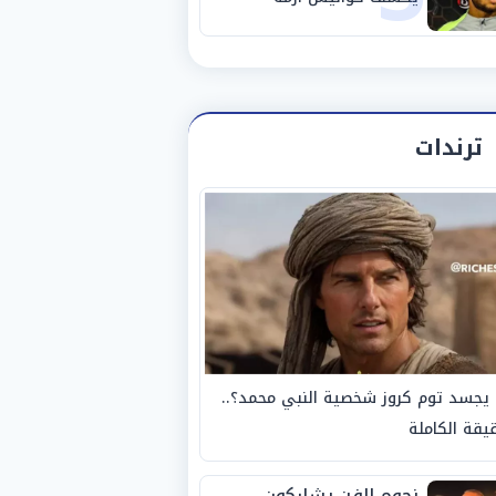
استبعاده المفاجئ من
الزمالك
ترندات
يجسد توم كروز شخصية النبي محمد؟..
يقة الكاملة
نجوم الفن يشاركون