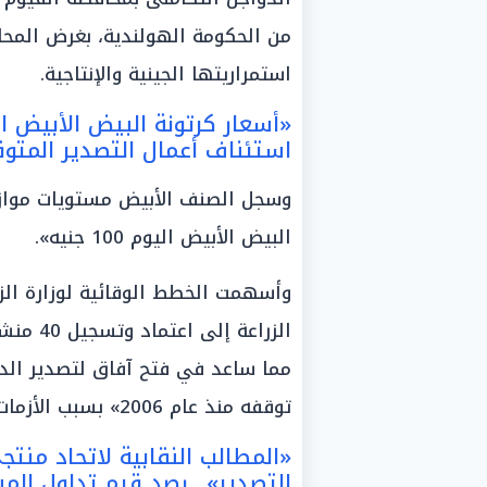
من الحكومة الهولندية، بغرض المحا
استمراريتها الجينية والإنتاجية.
«أسعار كرتونة البيض الأبيض ال
استئناف أعمال التصدير المتوقفة 
وسجل الصنف الأبيض مستويات موازية
البيض الأبيض اليوم 100 جنيه».
وأسهمت الخطط الوقائية لوزارة الزر
الزراعة
مما ساعد في فتح آفاق لتصدير الد
توقفه منذ عام 2006» بسبب الأزمات الوبائية السابقة.
«المطالب النقابية لاتحاد منتج
التصدير».. رصد قيم تداول الم