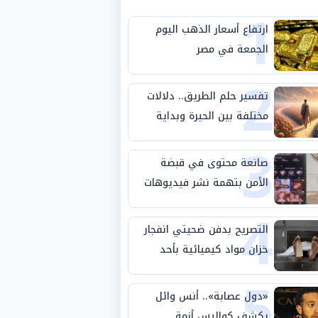
1
ارتفاع أسعار الذهب اليوم
الجمعة في مصر
2
تفسير حلم الطريق.. دلالات
مختلفة بين الحيرة وبداية
3
مرحلة جديدة
صانعة محتوى في قبضة
الأمن بتهمة نشر فيديوهات
4
خادشة للحياء
التصريح بدفن ضحيتي انفجار
خزان مواد كيميائية بأحد
5
مصانع الفيوم
«دول عصابة».. أنس وائل
يكشف كواليس أزمة