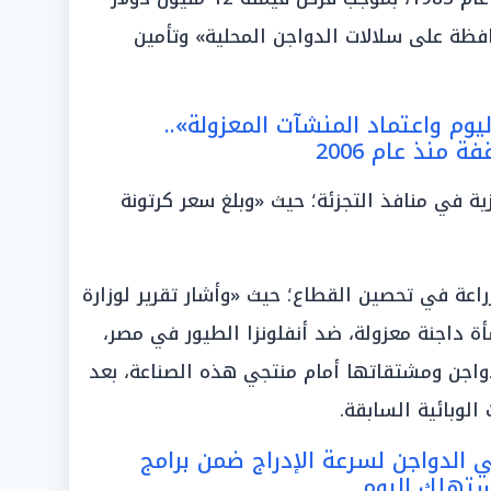
فظة على سلالات الدواجن المحلية» وتأمين
يوم واعتماد المنشآت المعزولة»..
منذ عام 2006
 في منافذ التجزئة؛ حيث «وبلغ سعر كرتونة
اعة في تحصين القطاع؛ حيث «وأشار تقرير لوزارة
 إلى اعتماد وتسجيل 40 منشأة داجنة معزولة، ضد أنفلونزا الطيور في مصر،
واجن ومشتقاتها أمام منتجي هذه الصناعة، بعد
ي الدواجن لسرعة الإدراج ضمن برامج
ستهلك اليوم