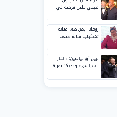
صبحي خليل فرحته في
حفل زفاف ابنته
روفانا أيمن طه.. فنانة
تشكيلية شابة صنعت
اسمها بالإبداع وحصدت
الجوائز منذ الصغر
نبيل أبوالياسين: «الفار
السياسي» و«ديكتاتورية
الميم» يدفنان «نزاهة
الفيفا».. وإقالة
«إنفانتينو» باتت حتمية