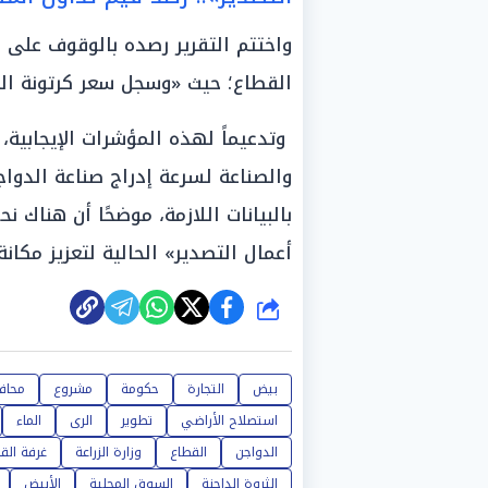
واختتم التقرير رصده بالوقوف على حر
القطاع؛ حيث «وسجل سعر كرتونة البيض ال
وتدعيماً لهذه المؤشرات الإيجابية، 
والصناعة لسرعة إدراج صناعة الدواج
أعمال التصدير» الحالية لتعزيز مكانة
شارك
بيض
التجارة
حكومة
مشروع
محاف
استصلاح الأراضي
تطوير
الرى
الماء
الدواجن
القطاع
وزارة الزراعة
غرفة القا
الثروة الداجنة
السوق المحلية
الأبيض