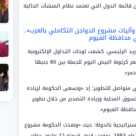
ائمة الدول التي تعتمد نظام المنشآت الخالية
آليات مشروع الدواجن التكاملي بالعزب»..
ي محافظة الفيوم
يد الرئيسي، كشفت لوحات التداول الإلكترونية
عن الأرقام الرسمية؛ حيث «وتراوح سعر كرتونة البيض اليوم للجملة بين 80 جنيها
متواصل للتطوير؛ إذ «وتسعى الحكومة لزيادة
لسوق المحلية وزيادة التصدير من خلال تطوير
حافظة الفيوم».
ستراتيجية بالدولة؛ حيث «ونفذت الحكومة مشروع
الدواجن التكاملى بمحافظة الفيوم عام 1983، بموجب قرض قيمته 12 مليون دولار