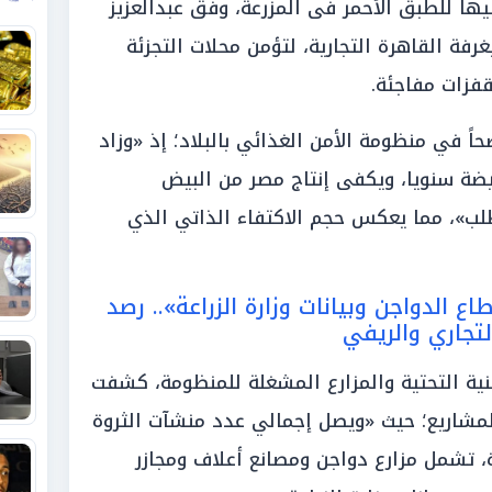
8 جنيها للطبق الأبيض و85 جنيها للطبق الأحمر فى المزرعة، وفق عبدالعزيز
رفة القاهرة التجارية، لتؤمن محلات التجزئة
قفزات مفاجئة.
حاً في منظومة الأمن الغذائي بالبلاد؛ إذ «وزاد
ن البيض إلى 13 مليار بيضة سنويا، ويكفى إنتاج مصر من البيض
لب»، مما يعكس حجم الاكتفاء الذاتي الذي
 الدواجن وبيانات وزارة الزراعة».. رصد
لتجاري والريفي
بنية التحتية والمزارع المشغلة للمنظومة، كشفت
المشاريع؛ حيث «ويصل إجمالي عدد منشآت الثروة
نحو 38 ألف منشأة، تشمل مزارع دواجن ومصانع أعلاف ومجازر