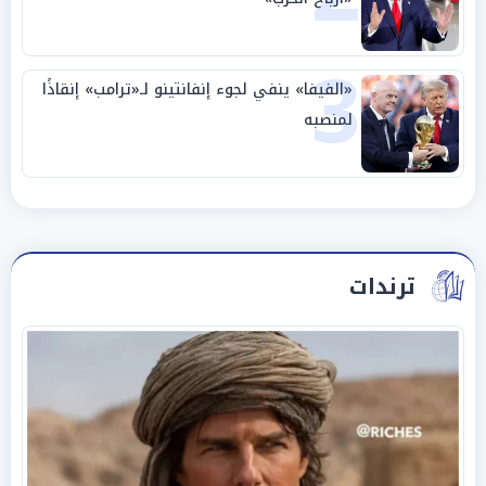
3
«الفيفا» ينفي لجوء إنفانتينو لـ«ترامب» إنقاذًا
لمنصبه
ترندات