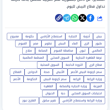
تداول قطاع البيض لليوم.
شارك
بيض
أدوية
التجارة
استصلاح الأراضي
حكومة
مشروع
طيور
الرى
الماء
البيض
تطوير
مصر
الفيوم
العالمي
ليون
محافظة الفيوم
الصناعة
صلاح
غرفة القاهرة التجارية
السوق المحلي
المنظمة العالمية
قطاع الري
الثروة الداجنة
السوق المحلية
سعر كرتونة البيض الأحمر
الأبيض
صحة
الدواجن
القطاع
وزارة الزراعة
الزراعه
سعر كرتونة البيض
الحكومة
الأحمر
المزرعة
وزارة التجارة والصناعة
القاهرة
احتياجات السوق المحلي
دية
الحيوان
وزارة الزراعة واستصلاح الأراضي
تقرير سابق
القارئ نيوز