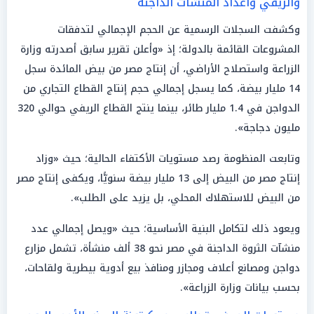
والريفي وأعداد المنشآت الداجنة
وكشفت السجلات الرسمية عن الحجم الإجمالي لتدفقات
المشروعات القائمة بالدولة؛ إذ «وأعلن تقرير سابق أصدرته وزارة
الزراعة واستصلاح الأراضي، أن إنتاج مصر من بيض المائدة سجل
14 مليار بيضة، كما يسجل إجمالي حجم إنتاج القطاع التجاري من
الدواجن في 1.4 مليار طائر، بينما ينتج القطاع الريفي حوالي 320
مليون دجاجة».
وتابعت المنظومة رصد مستويات الأكتفاء الحالية؛ حيث «وزاد
إنتاج مصر من البيض إلى 13 مليار بيضة سنويًّا، ويكفى إنتاج مصر
من البيض للاستهلاك المحلي، بل يزيد على الطلب».
ويعود ذلك لتكامل البنية الأساسية؛ حيث «ويصل إجمالي عدد
منشآت الثروة الداجنة في مصر نحو 38 ألف منشأة، تشمل مزارع
دواجن ومصانع أعلاف ومجازر ومنافذ بيع أدوية بيطرية ولقاحات،
بحسب بيانات وزارة الزراعة».