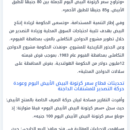
«وتراوح سعر كرتونة البيض اليوم للجملة بين 80 جنيهًا للطبق
الأبيض، و85 جنيهًا للطبق الأحمر».
وفي إطار التنمية المستدامة، «وتسعى الحكومة لزيادة إنتاج
البيض بهدف تلبية احتياجات السوق المحلية وزيادة التصدير من
خلال تطوير مشروع الدواجن التكاملى بالعزب بمحافظة الفيوم».
وعن الجذور التاريخية للمشروع، «ونفذت الحكومة مشروع الدواجن
التكاملى بمحافظة الفيوم عام 1983، بموجب قرض قيمته
12مليون دولار من الحكومة الهولندية، بغرض المحافظة على
سلالات الدواجن المحلية».
تحديثات قطاع سعر كرتونة البيض الأبيض اليوم وعودة
حركة التصدير للمشتقات الداجنة
وأفردت التقارير مساحة لبيان حركة الصرف الخاصة بالمنتج الأبيض؛
حيث سجل «سعر كرتونة البيض الأبيض اليوم» قيمًا متوازنة؛ إذ
«وبلغ سعر كرتونة البيض الأبيض اليوم 100 جنيه».
وساهمت الإجراءات الوقائية في فتح منافذ البيع الخارجي؛ حيث