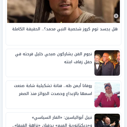
هل يجسد توم كروز شخصية النبي محمد؟.. الحقيقة الكاملة
نجوم الفن يشاركون صبحي خليل فرحته في
حفل زفاف ابنته
روفانا أيمن طه.. فنانة تشكيلية شابة صنعت
اسمها بالإبداع وحصدت الجوائز منذ الصغر
نبيل أبوالياسين: «الفار السياسي»
و«ديكتاتورية الميم» يدفنان «نزاهة الفيفا»..