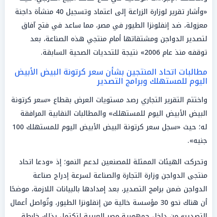
«وأشار تقرير لوزارة الزراعة إلى اعتماد وتسجيل 40 منشأة داجنة
معزولة، ضد إنفلونزا الطيور في مصر، مما ساعد في فتح آفاق
لتصدير الدواجن ومشتقاتها أمام منتجي هذه الصناعة، بعد
توقفه منذ عام 2006» نتيجة للتحديات الصحية السابقة.
مطالبات اتحاد المنتجين بشأن سعر كرتونة البيض الأبيض
اليوم للمستهلك وبرامج التصدير
واختتم التقرير التجاري رصد مستويات العرض بقطاع «سعر كرتونة
البيض الأبيض اليوم للمستهلك» والمطالبات النقابية المرافقة
له؛ حيث «سجل سعر كرتونة البيض الأبيض اليوم للمستهلك 100
جنيه».
وتحركت الهيئات الممثلة للمصنعين لدعم النمو؛ إذ «ودعا اتحاد
منتجى الدواجن وزارة التجارة والصناعة لسرعة إدراج صناعة
الدواجن ضمن برامج التصدير، بعد إمدادها بالبيانات اللازمة، موضحًا
أن هناك نحو 30 مؤسسة خالية من إنفلونزا الطيور، وتُواصل أعمال
التصدير» من داخل جمهورية مصر العربية لتكتمل بذلك خارطة