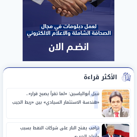
الأكثر قراءة
1
نبيل أبوالياسين: «لما تقرأ يصبح قرار»..
«هندسة الاستثمار السيادي» بين «ربط الجيب
بالوطن» و«سيادة الكلمة»
2
ترامب يفتح النار على شركات النفط بسبب
«أرباح الحرب»