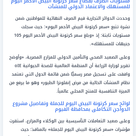
مستويات الصرف بقطاع سعر كرتونة البيض الأحمر اليوم
للمستهلك والاعتماد الدولي للمنشآت
وحددت الدوائر التجارية قيم الصرف النهائية للمواطنين ضمن
نشرة تتبع «سعر كرتونة البيض الأحمر اليوم»؛ حيث سجلت
مستويات ثابتة؛ إذ «وبلغ سعر كرتونة البيض الأحمر اليوم 105
جنيهات للمستهلك».
وعلى الصعيد الصحي والتأمين الدولي للمزارع المصرية، «وأوضح
تقرير لوزارة الزراعة أن المنظمة العالمية للصحة الحيوانية oIE
وافقت على تسجيل مصر رسميًّا ضمن قائمة الدول التي تعتمد
نظام المنشآت الخالية من مرض إنفلونزا الطيور» وهو ما يرفع من
الميزة التنافسية للمنتج المحلي عالمياً.
لوائح سعر كرتونة البيض اليوم للجملة وتفاصيل مشروع
الدواجن التكاملى بمحافظة الفيوم
وعلى صعيد التعاملات التأسيسية بين الوكلاء والمزارع، استقرت
مؤشرات «سعر كرتونة البيض اليوم للجملة» بالمنافذ؛ حيث