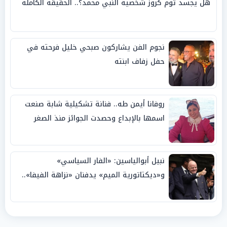
هل يجسد توم كروز شخصية النبي محمد؟.. الحقيقة الكاملة
نجوم الفن يشاركون صبحي خليل فرحته في
حفل زفاف ابنته
روفانا أيمن طه.. فنانة تشكيلية شابة صنعت
اسمها بالإبداع وحصدت الجوائز منذ الصغر
نبيل أبوالياسين: «الفار السياسي»
و«ديكتاتورية الميم» يدفنان «نزاهة الفيفا»..
وإقالة «إنفانتينو» باتت حتمية