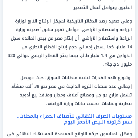
الطيور، وتواصل أعمال التصدير.
وعلى صعيد رصد الدفاتر التاريخية لهيكل الإنتاج التابع لوزارة
الزراعة واستصلاح الأراضي، «وأعلن تقرير سابق أصدرته وزارة
الزراعة واستصلاح الأراضي، أن إنتاج مصر من بيض المائدة سجل
14 مليار، كما يسجل إجمالي حجم إنتاج القطاع التجاري من
الدواجن في 1.4 مليار طائر، بينما ينتج القطاع الريفي حوالي 320
مليون دجاجة».
وتتوزع هذه القدرات لتلبية متطلبات السوق؛ حيث «ويصل
إجمالي عدد منشآت الثروة الداجنة في مصر نحو 38 ألف منشأة،
تشمل مزارع دواجن ومصانع أعلاف ومجازر ومنافذ بيع أدوية
بيطرية ولقاحات، بحسب بيانات وزارة الزراعة».
مستويات الصرف النهائي للأصناف الحمراء بالمحلات..
سعر كرتونة البيض الأحمر اليوم
وفصّل المتابعون حركة اللوائح المعتمدة للمستهلك النهائي في