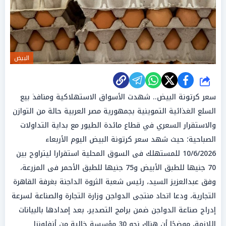
البيض
شارك
سعر كرتونة البيض.. شهدت الأسواق الاستهلاكية ومنافذ بيع
السلع الغذائية التموينية بجمهورية مصر العربية حالة من التوازن
والاستقرار السعري في قطاع مائدة الطيور مع بداية التداولات
الصباحية؛ حيث شهد سعر كرتونة البيض اليوم الأربعاء
10/6/2026 للمستهلك فى السوق المحلية استقرارا ليتراوح بين
70 جنيها للطبق الأبيض و75 جنيها للطبق الأحمر فى المزرعة،
وفق عبدالعزيز السيد، رئيس شعبة الثروة الداجنة بغرفة القاهرة
التجارية، ودعا اتحاد منتجى الدواجن وزارة التجارة والصناعة لسرعة
إدراج صناعة الدواجن ضمن برامج التصدير، بعد إمدادها بالبيانات
اللازمة، موضحًا أن هناك نحو 30 مؤسسة خالية من أنفلونزا