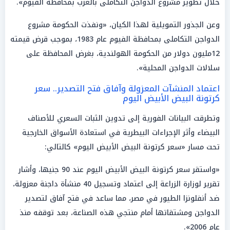
خلال تطوير مشروع الدواجن التكاملى بالعزب بمحافظة الفيوم».
وعن الجذور التمويلية لهذا الكيان، «ونفذت الحكومة مشروع
الدواجن التكاملى بمحافظة الفيوم عام 1983، بموجب قرض قيمته
12مليون دولار من الحكومة الهولندية، بغرض المحافظة على
سلالات الدواجن المحلية».
اعتماد المنشآت المعزولة وآفاق فتح التصدير.. سعر
كرتونة البيض الأبيض اليوم
وتطرقت البيانات الفورية إلى تدوين الثبات السعري للأصناف
البيضاء وأثر الإجراءات البيطرية في استعادة الأسواق الخارجية
تحت مسار «سعر كرتونة البيض الأبيض اليوم» كالتالي:
«واستقر سعر كرتونة البيض الأبيض اليوم عند 90 جنيها، وأشار
تقرير لوزارة الزراعة إلى اعتماد وتسجيل 40 منشأة داجنة معزولة،
ضد أنفلونزا الطيور في مصر، مما ساعد في فتح آفاق لتصدير
الدواجن ومشتقاتها أمام منتجي هذه الصناعة، بعد توقفه منذ
عام 2006».