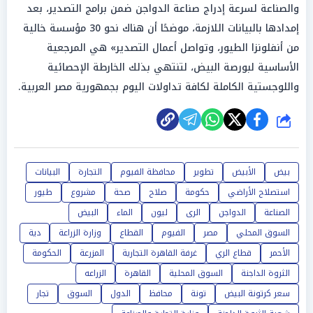
والصناعة لسرعة إدراج صناعة الدواجن ضمن برامج التصدير، بعد
إمدادها بالبيانات اللازمة، موضحًا أن هناك نحو 30 مؤسسة خالية
من أنفلونزا الطيور، وتواصل أعمال التصدير» هي المرجعية
الأساسية لبورصة البيض، لتنتهي بذلك الخارطة الإحصائية
واللوجستية الكاملة لكافة تداولات اليوم بجمهورية مصر العربية.
شارك
بيض
الأبيض
تطوير
محافظة الفيوم
التجارة
البيانات
استصلاح الأراضي
حكومة
صلاح
صحة
مشروع
طيور
الصناعة
الدواجن
الرى
ليون
الماء
البيض
السوق المحلي
مصر
الفيوم
القطاع
وزارة الزراعة
دية
الأحمر
قطاع الري
غرفة القاهرة التجارية
المزرعة
الحكومة
الثروة الداجنة
السوق المحلية
القاهرة
الزراعه
سعر كرتونة البيض
تونة
محافظ
الدول
السوق
تجار