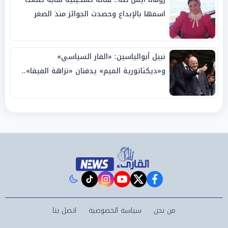
اسمها بالإبداع وحصدت الجوائز منذ الصغر
نبيل أبوالياسين: «الفار السياسي»
و«ديكتاتورية الميم» يدفنان «نزاهة الفيفا»..
وإقالة «إنفانتينو» باتت حتمية
instagram
tiktok
youtube
twitter
facebook
من نحن
سياسة الخصوصية
اتصل بنا