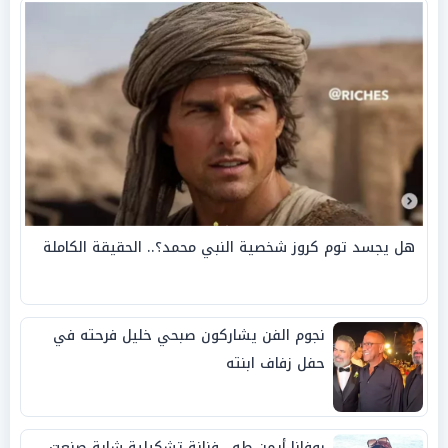
هل يجسد توم كروز شخصية النبي محمد؟.. الحقيقة الكاملة
نجوم الفن يشاركون صبحي خليل فرحته في
حفل زفاف ابنته
روفانا أيمن طه.. فنانة تشكيلية شابة صنعت