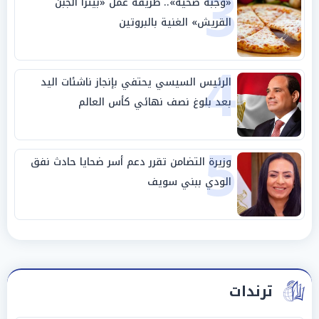
3
«وجبة صحية».. طريقة عمل «بيتزا الجبن
القريش» الغنية بالبروتين
4
الرئيس السيسي يحتفي بإنجاز ناشئات اليد
بعد بلوغ نصف نهائي كأس العالم
5
وزيرة التضامن تقرر دعم أسر ضحايا حادث نفق
الودي ببني سويف
ترندات