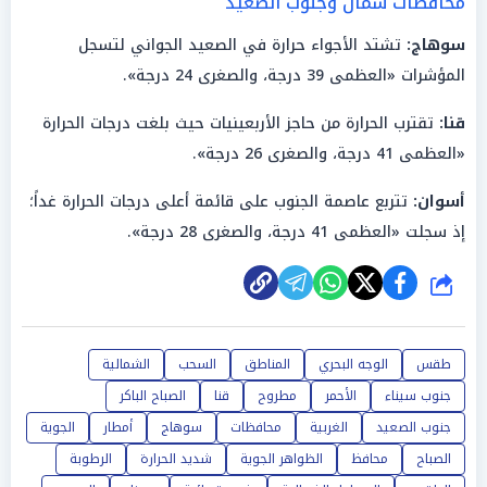
محافظات شمال وجنوب الصعيد
سوهاج:
تشتد الأجواء حرارة في الصعيد الجواني لتسجل
المؤشرات «العظمى 39 درجة، والصغرى 24 درجة».
قنا:
تقترب الحرارة من حاجز الأربعينيات حيث بلغت درجات الحرارة
«العظمى 41 درجة، والصغرى 26 درجة».
أسوان:
تتربع عاصمة الجنوب على قائمة أعلى درجات الحرارة غداً؛
إذ سجلت «العظمى 41 درجة، والصغرى 28 درجة».
شارك
طقس
الوجه البحري
المناطق
السحب
الشمالية
جنوب سيناء
الأحمر
مطروح
قنا
الصباح الباكر
جنوب الصعيد
الغربية
محافظات
سوهاج
أمطار
الجوية
الصباح
محافظ
الظواهر الجوية
شديد الحرارة
الرطوبة