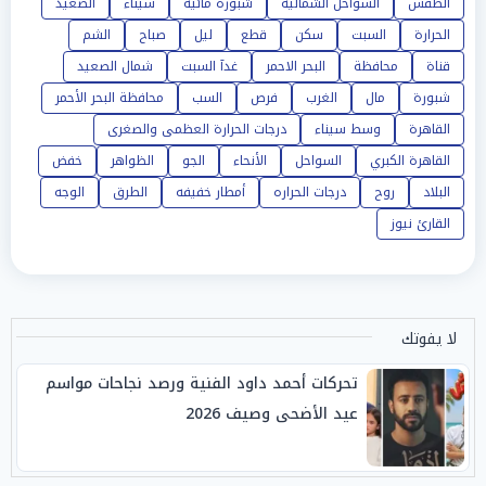
الطقس
السواحل الشمالية
شبورة مائية
سيناء
الصعيد
الحرارة
السبت
سكن
قطع
ليل
صباح
الشم
قناة
محافظة
البحر الاحمر
غدآ السبت
شمال الصعيد
شبورة
مال
الغرب
فرص
السب
محافظة البحر الأحمر
القاهرة
وسط سيناء
درجات الحرارة العظمى والصغرى
القاهرة الكبري
السواحل
الأنحاء
الجو
الظواهر
خفض
البلاد
روح
درجات الحراره
أمطار خفيفه
الطرق
الوجه
القارئ نيوز
لا يفوتك
تحركات أحمد داود الفنية ورصد نجاحات مواسم
عيد الأضحى وصيف 2026