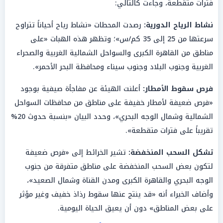
فترات متقطعة، وجاءت كالتالي:
نشاط الرياح الدورية:
رصدت المحطات «نشاط رياح أحياناً تتراوح
سرعتها من 25 إلى 35 كم/س»؛ وتظهر هذه الهبات «على
مناطق من القاهرة الكبرى والسواحل الشمالية الغربية والصحراء
الغربية وجنوب البلاد وجنوب سيناء ومحافظة البحر الأحمر».
فرص سقوط الأمطار:
أعلنت الهيئة عن مفاجأة صيفية بوجود
«فرص ضعيفة لأمطار خفيفة على مناطق من محافظات السواحل
الشمالية وشمال الوجه البحري»، وحدد البيان «بنسبة حدوث 20%
تقريباً على فترات متقطعة».
تشكل السحب المنخفضة:
تشير الخرائط إلى «فرص ضعيفة
لتكون بعض السحب المنخفضة على مناطق متفرقة من جنوب
الوجه البحري والقاهرة الكبرى ومدن القناة وشمال الصعيد»،
وأضاف الخبراء أنه «قد ينتج عنها سقوط رذاذ خفيف وغير مؤثر
على بعض المناطق» دون أن يعيق الحياة اليومية.