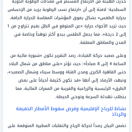
حذرت الهيئة من الارتفاع المستمر في معدلات الرطوبة الجوية
السطحية؛ لافتة إلى أن «ارتفاع نسب الرطوبة يزيد من الإحساس
بحرارة الطقس» بشكل يفوق المؤشرات المقاسة للحرارة الجافة،
حيث تزيد الأجواء حرارة «عن المتوقع في الظل بقيم تتراوح من 1
إلى 2 درجة»، مما يجعل الطقس يبدو أكثر توهجاً وخاصة في
المدن والمناطق المغلقة.
وعلى صعيد حركة القيادة، رصد التقرير تكون «شبورة مائية من
الساعة 4 إلى 8 صباحاً»؛ حيث تؤثر «على مناطق من شمال البلاد
حتى القاهرة الكبرى ومدن القناة ووسط سيناء وشمال الصعيد»،
ونبهت الأرصاد إلى أنها «قد تكون كثيفة أحياناً على بعض
الطرق» الرئيسية والزراعية والقريبة من الممرات المائية، مما
يتطلب تهدئة السرعة وتوخي الحيطة.
نشاط للرياح الإقليمية وفرص سقوط الأمطار الخفيفة
والرذاذ
تضمن البيان رصداً لحركة الرياح والتقلبات المطيرة المتوقعة على