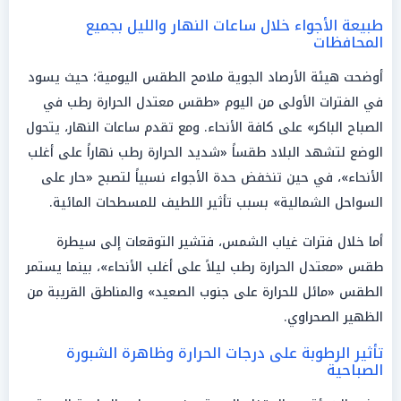
طبيعة الأجواء خلال ساعات النهار والليل بجميع
المحافظات
أوضحت هيئة الأرصاد الجوية ملامح الطقس اليومية؛ حيث يسود
في الفترات الأولى من اليوم «طقس معتدل الحرارة رطب في
الصباح الباكر» على كافة الأنحاء. ومع تقدم ساعات النهار، يتحول
الوضع لتشهد البلاد طقساً «شديد الحرارة رطب نهاراً على أغلب
الأنحاء»، في حين تنخفض حدة الأجواء نسبياً لتصبح «حار على
السواحل الشمالية» بسبب تأثير اللطيف للمسطحات المائية.
أما خلال فترات غياب الشمس، فتشير التوقعات إلى سيطرة
طقس «معتدل الحرارة رطب ليلاً على أغلب الأنحاء»، بينما يستمر
الطقس «مائل للحرارة على جنوب الصعيد» والمناطق القريبة من
الظهير الصحراوي.
تأثير الرطوبة على درجات الحرارة وظاهرة الشبورة
الصباحية