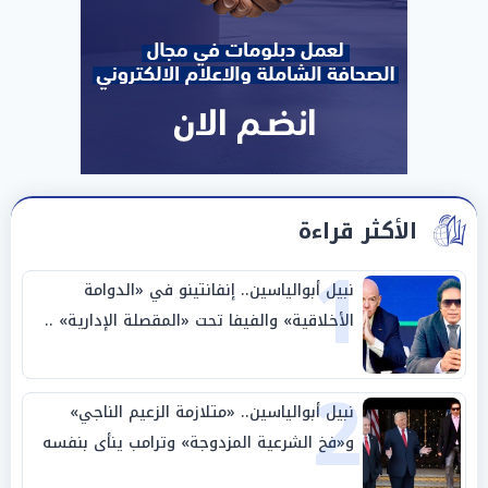
الأكثر قراءة
1
نبيل أبوالياسين.. إنفانتينو في «الدوامة
الأخلاقية» والفيفا تحت «المقصلة الإدارية» ..
«عبادة العرش وجنازة المصداقية»
2
نبيل أبوالياسين.. «متلازمة الزعيم الناجي»
و«فخ الشرعية المزدوجة» وترامب ينأى بنفسه
وحليفه في «ميتم استراتيجي»