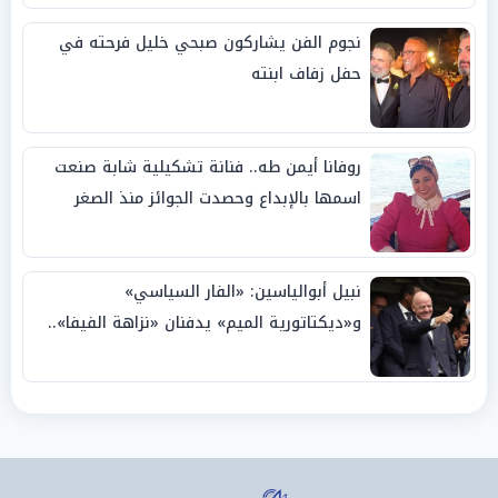
نجوم الفن يشاركون صبحي خليل فرحته في
حفل زفاف ابنته
روفانا أيمن طه.. فنانة تشكيلية شابة صنعت
اسمها بالإبداع وحصدت الجوائز منذ الصغر
نبيل أبوالياسين: «الفار السياسي»
و«ديكتاتورية الميم» يدفنان «نزاهة الفيفا»..
وإقالة «إنفانتينو» باتت حتمية