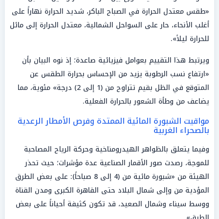
«طقس معتدل الحرارة في الصباح الباكر، شديد الحرارة نهاراً على
أغلب الأنحاء، حار على السواحل الشمالية، معتدل الحرارة إلى مائل
للحرارة ليلاً».
ويرتبط هذا التقييم بعوامل فيزيائية صاعدة؛ إذ نوه البيان بأن
«ارتفاع نسب الرطوبة يزيد من الإحساس بحرارة الطقس عن
المتوقع في الظل بقيم تتراوح من (1 إلى 2) درجة» مئوية، مما
يضاعف من وطأة الشعور بالحرارة الفعلية.
مواقيت الشبورة المائية الممتدة وفرص الأمطار الرعدية
بالصحراء الغربية
وفيما يتعلق بالظواهر الهيدرومناخية وحركة الرياح المصاحبة
للموجة، رصدت صور الأقمار الصناعية عدة مؤشرات؛ حيث تحذر
الهيئة من «شبورة مائية من (4 إلى 8 صباحاً): على بعض الطرق
المؤدية من وإلى شمال البلاد حتى القاهرة الكبرى ومدن القناة
ووسط سيناء وشمال الصعيد، قد تكون كثيفة أحياناً على بعض
الطرق».