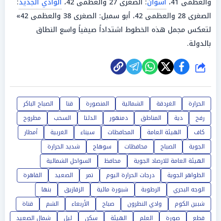
والعظمى 41،
أسوان
: الصغرى 27 والعظمى 42،
الوادي الجديد
:
الصغرى 28 والعظمى 42، أبو سمبل: الصغرى 38 والعظمى 42»
لتعكس مجمل هذه الخطوط اشتداداً صيفياً واسع النطاق
بالدولة.
شارك
الحرارة
الغردقة
الشمالية
المنصورة
قنا
الصباح الباكر
رفح
دية
المناطق
دمنهور
الدلتا
السحب
مطروح
كاف
الهيئة العامة
المحافظات
سيناء
الغربية
أمطار
الجوية
الصباح
محافظات
سوهاج
شديد الحرارة
الهيئة العامة للارصاد الجوية
محافظ
السواحل الشمالية
الظواهر الجوية
درجات الحرارة اليوم
تمر
الصعيد
القاهرة
الوجه البحري
الرطوبة
شبورة مائية
الزقازيق
بنها
شبين الكوم
وادي النطرون
صباح
الأربعاء
الشم
قناة
قطع
صورة
العلم
الهيئة
سكن
ليل
شمال الصعيد