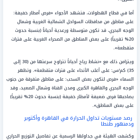
أما في قطاع الهطولات، فتشهد الأجواء «فرص أمطار خفيفة:
على مناطق من محافظات السواحل الشمالية الغربية وشمال
الوجه البحري، قد تكون متوسطة ورعدية أحياناً (بنسبة حدوث
20% تقريباً) على بعض المناطق من الصحراء الغربية على فترات
متقطعة».
ويتزامن ذلك مع «نشاط رياح أحياناً تتراوح سرعتها من (30 إلى
35) كم/س: على أغلب الأنحاء على فترات متقطعة». وتظهر
السماء «فرص لتكون بعض السحب: على مناطق متفرقة من جنوب
الوجه البحري والقاهرة الكبرى ومدن القناة وشمال الصعيد، وقد
يصاحبها فرص ضعيفة لأمطار خفيفة (بنسبة حدوث 20% تقريباً)
على بعض المناطق».
رصد مستويات تداول الحرارة في القاهرة وأكتوبر
ودمنهور طنطا
وكشفت الهيئة في جداولها الرسمية عن تفاصيل التوزيع الحراري