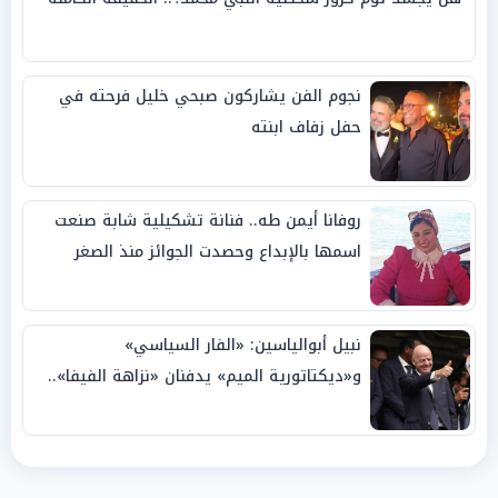
نجوم الفن يشاركون صبحي خليل فرحته في
حفل زفاف ابنته
روفانا أيمن طه.. فنانة تشكيلية شابة صنعت
اسمها بالإبداع وحصدت الجوائز منذ الصغر
نبيل أبوالياسين: «الفار السياسي»
و«ديكتاتورية الميم» يدفنان «نزاهة الفيفا»..
وإقالة «إنفانتينو» باتت حتمية