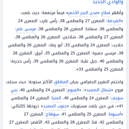
والوادي الجديد
وأظهر
قطاع
«
مدن
البحر الأحمر
» قيماً مرتفعة؛ حيث بلغت:
«
الغردقة
: الصغرى 27 والعظمى 38، رأس غارب: الصغرى 24
والعظمى 36، سفاجا: الصغرى 26 والعظمى 38،
مرسى علم
:
الصغرى 27 والعظمى 38، شلاتين: الصغرى 26 والعظمى 38،
حلايب: الصغرى 24 والعظمى 33، أبو رماد: الصغرى 26 والعظمى
38، مرسى حميرة: الصغرى 25 والعظمى 35، أبرق: الصغرى 28
والعظمى 40، جبل علبة: الصغرى 26 والعظمى 39، رأس حدربة:
الصغرى 25 والعظمى 33».
واختتم التقرير الجغرافي ببيان
المناطق
الأكثر سخونة؛ حيث سجلت
فروع «
شمال الصعيد
»: «
الفيوم
: الصغرى 24 والعظمى 40،
بني
سويف
: الصغرى 24 والعظمى 40،
المنيا
: الصغرى 24 والعظمى
41»، في حين بلغت مستويات «
جنوب الصعيد
» ذروتها كالتالي:
«
أسيوط
: الصغرى 25 والعظمى 41،
سوهاج
: الصغرى 27
والعظمى 42، قنا: الصغرى 28 والعظمى 42، الأقصر: الصغرى 27