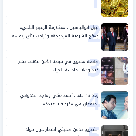
2
نبيل أبوالياسين.. «متلازمة الزعيم الناجي»
و«فخ الشرعية المزدوجة» وترامب ينأى بنفسه
وحليفه في «ميتم استراتيجي»
3
صانعة محتوى في قبضة الأمن بتهمة نشر
فيديوهات خادشة للحياء
4
بعد 13 عامًا.. أحمد مكي وماجد الكدواني
يجتمعان في «فرصة سعيدة»
5
التصريح بدفن ضحيتي انفجار خزان مواد