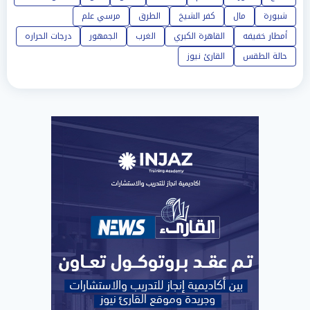
شبورة
مال
كفر الشيخ
الطرق
مرسي علم
أمطار خفيفه
القاهرة الكبري
الغرب
الجمهور
درجات الحراره
حالة الطقس
القارئ نيوز