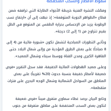
سقوط الأمطار والسحب المنخفضة
وفصّلت النشرة الفنية خريطة الأجواء الطارئة التي ترافقه ضمن
قطاع «الظواهر الجوية المتوقعة»؛ إذ نبهت إلى أن «ارتفاع نسب
الرطوبة يزيد من الإحساس بحرارة الطقس عن المتوقع في الظل
بقيم تتراوح من (1 إلى 2) درجة».
وتأتي التطورات الصباحية لتشمل تكون «شبورة مائية من (4 إلى
8 صباحاً) على بعض الطرق المؤدية من وإلى شمال البلاد حتى
القاهرة الكبرى ومدن القناة ووسط سيناء وشمال الصعيد».
وعلى صعيد الهطولات المائية الخفيفة، فقد سجل التقرير «فرص
ضعيفة لأمطار خفيفة بنسبة حدوث (20% تقريباً) على بعض
المناطق من السواحل الشمالية وشمال الوجه البحري على فترات
متقطعة».
وتابع البيان برصد غطاء سماوي متفرق مبيناً «فرص ضعيفة
لتكون بعض السحب المنخفضة على مناطق متفرقة من جنوب