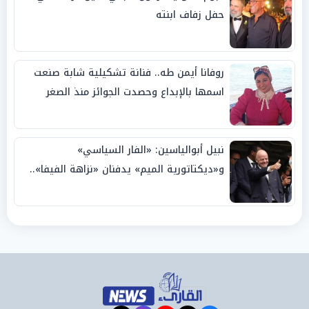
حفل زفاف ابنته
روفانا أيمن طه.. فنانة تشكيلية شابة صنعت
اسمها بالإبداع وحصدت الجوائز منذ الصغر
نبيل أبوالياسين: «الفار السياسي»
و«ديكتاتورية الميم» يدفنان «نزاهة الفيفا»..
وإقالة «إنفانتينو» باتت حتمية