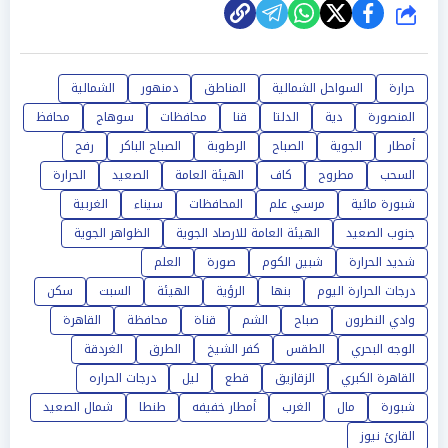
شارك
حرارة
السواحل الشمالية
المناطق
دمنهور
الشمالية
المنصورة
دية
الدلتا
قنا
محافظات
سوهاج
محافظ
أمطار
الجوية
الصباح
الرطوبة
الصباح الباكر
رفح
السحب
مطروح
كاف
الهيئة العامة
الصعيد
الحرارة
شبورة مائية
مرسي علم
المحافظات
سيناء
الغربية
جنوب الصعيد
الهيئة العامة للارصاد الجوية
الظواهر الجوية
شديد الحرارة
شبين الكوم
صورة
العلم
درجات الحرارة اليوم
بنها
الرؤية
الهيئة
السبت
سكن
وادي النطرون
صباح
الشم
قناة
محافظة
القاهرة
الوجه البحري
الطقس
كفر الشيخ
الطرق
الغردقة
القاهرة الكبري
الزقازيق
قطع
ليل
درجات الحراره
شبورة
مال
الغرب
أمطار خفيفه
طنطا
شمال الصعيد
القارئ نيوز