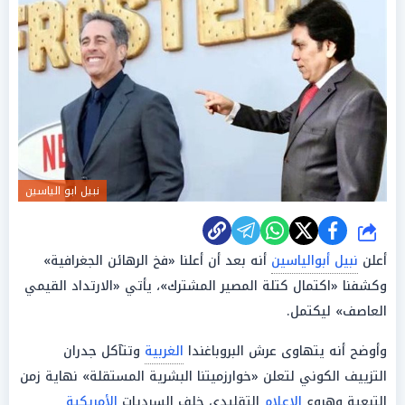
نبيل ابو الياسين
شارك
أعلن
نبيل أبوالياسين
أنه بعد أن أعلنا «فخ الرهائن الجغرافية»
وكشفنا «اكتمال كتلة المصير المشترك»، يأتي «الارتداد القيمي
العاصف» ليكتمل.
وأوضح أنه يتهاوى عرش البروباغندا
الغربية
وتتآكل جدران
التزييف الكوني لتعلن «خوارزميتنا البشرية المستقلة» نهاية زمن
التبعية وهروع
الإعلام
التقليدي خلف السرديات
الأمريكية