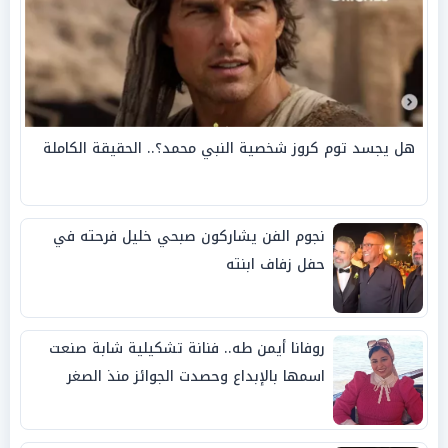
هل يجسد توم كروز شخصية النبي محمد؟.. الحقيقة الكاملة
نجوم الفن يشاركون صبحي خليل فرحته في
حفل زفاف ابنته
روفانا أيمن طه.. فنانة تشكيلية شابة صنعت
اسمها بالإبداع وحصدت الجوائز منذ الصغر