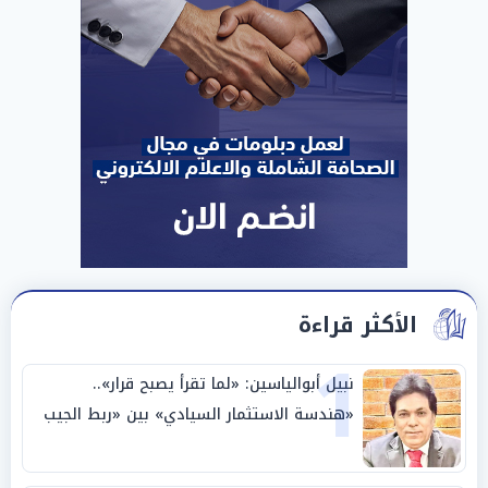
الأكثر قراءة
1
نبيل أبوالياسين: «لما تقرأ يصبح قرار»..
«هندسة الاستثمار السيادي» بين «ربط الجيب
بالوطن» و«سيادة الكلمة»