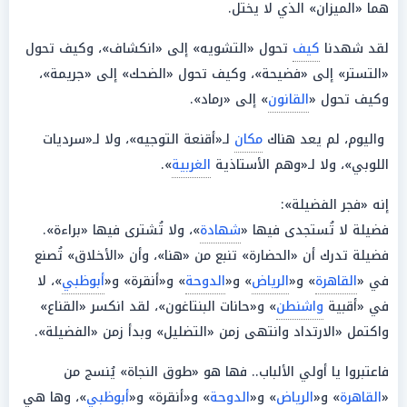
هما «الميزان» الذي لا يختل.
لقد شهدنا
كيف
تحول «التشويه» إلى «انكشاف»، وكيف تحول
«التستر» إلى «فضيحة»، وكيف تحول «الضحك» إلى «جريمة»،
وكيف تحول «
القانون
» إلى «رماد».
واليوم، لم يعد هناك
مكان
لـ«أقنعة التوجيه»، ولا لـ«سرديات
اللوبي»، ولا لـ«وهم الأستاذية
الغربية
».
إنه «فجر الفضيلة»:
فضيلة لا تُستجدى فيها «
شهادة
»، ولا تُشترى فيها «براءة».
فضيلة تدرك أن «الحضارة» تنبع من «هنا»، وأن «الأخلاق» تُصنع
في «
القاهرة
» و«
الرياض
» و«
الدوحة
» و«أنقرة» و«
أبوظبي
»، لا
في «أقبية
واشنطن
» و«حانات البنتاغون»، لقد انكسر «القناع»
واكتمل «الارتداد وانتهى زمن «التضليل» وبدأ زمن «الفضيلة».
فاعتبروا يا أولي الألباب.. فها هو «طوق النجاة» يُنسج من
«
القاهرة
» و«
الرياض
» و«
الدوحة
» و«أنقرة» و«
أبوظبي
»، وها هي