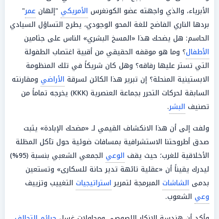
الأبرياء، والذي واجهته عضو الكونغرس
الأمريكي
"إلهان
عمر
"
بردها الناري الفاضح للغة المحو الوجودي، يطرح التساؤل السيادي
الحاسم: هل يضحك هذا «المسخ البشري» الناس على جثامين
الأطفال
؟ وما هو موقفه الحقيقي من أقبية اغتصاب الطفولة
التي تستر عليها رفاقه؟ وهل كان شريكاً في تلك المنظومة
الابستينية المنحلة؟ إن تبرير هذا الكائن لسرقة
الأراضي
ومقارنته
السابقة لحركات التحرر بجماعة العنصرية (KKK) يخرجه تماماً من
تصنيف
البشر
.
ولفت إلى أن هذا الانكشاف القيمي لـ «مضحك الإبادة» يثبت
صدق أطروحتنا الاستشرافية بمسافات ضوئية حول تآكل المظلة
الأخلاقية للغرب؛ حيث يقف
الوعي
الجمعي الشعبي بنسبة (95%)
ليدرك يقيناً أن «عقلية تائهة تدير حانة للسكارى» وتستعين
بدمى
الشاشات
المبرمجة لتمرير
استراتيجيات
التغييب وتزييف
وعي
الشعوب.
وأكد أن هندسة الإنكار اللصوصي ومحاولات غسل
جرائم
التحالف