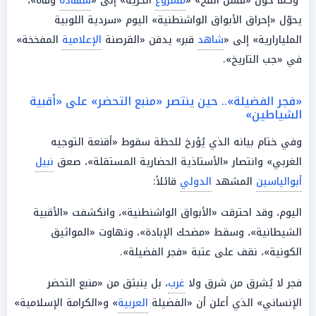
وكما حوّل «فشل الفخ» «
مشروع
الحرية» إلى «
شهادة
وفاة»،
يحوّل «إحراق الأبواق الواشنطنية» اليوم «سردية اللوبية
المليارارية» إلى «
شاهد
قبر» يدفن «القرصنة
الإعلامية
المفخخة»
في «جب التاريخ».
«فجر الفضيلة».. حين ينتصر «منبع التحضر» على «أقبية
الشياطين»
وفي ختام بيانه الذي يُؤرخ للحظة سقوط «أقنعة التوجيه
الغربي» وانتصار «الأستاذية الحضارية المستقلة»، صعق
نبيل
أبوالياسين
المشهد
الدولي
قائلاً:
اليوم، وقد احترقت «الأبواق الواشنطنية»، وانكشفت «الأقبية
الشيطانية»، وسقط «مضحك الإبادة»، وتهاوت «المواثيق
الكونية»، نقف على عتبة «فجر الفضيلة».
فجر لا يُشرق من شرق ولا
غرب
، بل ينبثق من «منبع التحضر
الإنساني» الذي أعلن أن «الفضيلة
العربية
» و«الكرامة الإسلامية»