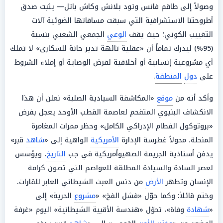
وصولاً إلى طاقم فانس وتود بلانش وكاش باتل— يثبت صدق
أطروحتنا الاستشرافية التي سبقت مسافاتها الضوئية آلات
التغييب الكوني؛ حيث يقف
الوعي
الجمعي الشعبي بنسبة
(95%) ليدرك تماماً أن «عقلية تائهة تدير حانة للسكارى» لا تملك
أي مشروعية إنسانية أو أخلاقية لفرض الوصاية أو إملاء الشروط
على
دول
المنطقة
.
وأكد أنه من
موقع
«المكاشفة السيادية الصلبة» نعلن أن هذا
الانكشاف البنيوي المتفحم لعاصمة القطب الأوحد يعجل بفرض
«بروتوكول الفطام الإدراكي الكامل» وحظر ممرات المغامرة
المنحلة، محولاً غطرسة الإدارة
الأمريكية
الواهية إلى «
شاهد
قبر»
يدفن أستاذية الجريمة الصهيوأمريكية في جب
التاريخ
، ويؤسس
لعصر السادة والسيادة المطلقة للعواصم التي تصون كرامة
الإنسان وتطهر
الأرض
من دنس العبث الشيطاني العابر للقارات.
وختم قائلاً: وكما حوّل «فشل الفخ» «
مشروع
الحرية» إلى
«
شهادة
وفاة»، تحوّل «هندسة الأقبية الشيطانية» اليوم «غرفة