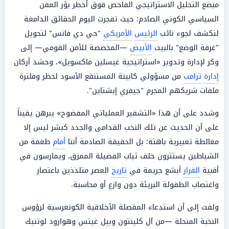
مبضع التحليل الاستراتيجي الفاحص فوق أخطر بؤر العفن
السياسي الكوني الصادم؛ حيث تفجرت اليوم الحقائق الدامغة
لتكشف لجوء نائب
الرئيس
الأمريكي
"جي دي فانس" لتحويل
"غرفة الوضع" بالبيت
الأبيض
—المخصصة للأمن القومي— إلى
وكر لإدارة وتدوير «استراتيجية غيسلين ماكسويل»، وحشد أركان
إدارة
ترامب
من مسؤولي كابينة المستنقع الأسود لحظر وفلترة
ملفات شريكهم المجرم "جيفري إبشتاين".
وشدد على أن هذا «التشفير العملياتي المفضوح» يبرهن يقيناً
على أن الحديث عن تلك النخب القدامى والجدد كبشر ليس إلا
مغالطة تعبيرية باهتة؛ بل الحقيقة الصادمة أننا
أمام
طغمة من
الشياطين يستترون خلف ثياب الفضيلة الممزق، ويمارسون في
أقبية
القرار
أبشع جريمة في
تاريخ
العصر متلذذين باعتصار
واغتصاب الطفولة البريئة دون وازع أو محاسبة.
ولفت إلى أن استدعاء المقصلة الأخلاقية الكونغرسية لرؤوس
النخبة المنحلة —من آل كلينتون وبيل غيتس وهوارود لوتنيك