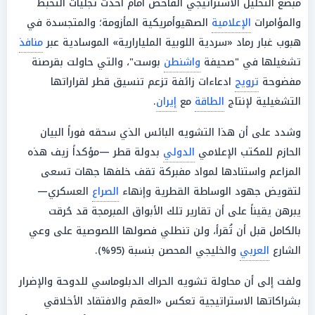
مبضع التحليل الاستراتيجي الفاحص أمام أحدث تجليات التخبط
والمؤامرات
الإعلامية
الصهيوأمريكية المأزومة؛ والمتجسدة في
هبوب غبار رماد «سردية اللوبية المليارارية» الموسادية عبر
منافذ
تشغيلها في "صحيفة
واشنطن
بوست"، والتي حاولت بقرصنة
مفضوحة
ترويج
ادعاءات زائفة تزعم تنسيق قطر لقراراتها
التشغيلية لإنتاج
الطاقة
مع
إيران
.
وشدد على أن هذا التشويه البائس الذي سحقه فوراً البيان
الحازم للمكتب الإعلامي
الدولي
بدولة قطر —مؤكداً زيف هذه
المزاعم واستنادها لمواد مفبركة تقف خلفها جهات تسعى
لتقويض جهود الوساطة القطرية وإنهاء
الصراع
العسكري—
يبرهن يقيناً على أن تقارير تلك الأبواق المبرمجة قد حُرقت
بالكامل قبل أن تُقرأ، ولن تنطلي فصولها اللصوصية على وعي
الشارع
العربي
والخليجي المحصن بنسبة (95%).
ولفت إلى أن محاولة تشويه الحراك الدبلوماسي للدوحة والإضرار
بشراكاتها الاستراتيجية تعكس «العقم والافتقاد الأخلاقي