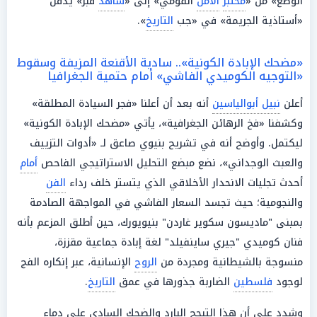
الوضع» من «
مختبر
الأمن
القومي» إلى «
شاهد
قبر» يدفن
«أستاذية الجريمة» في «جب
التاريخ
».
«مضحك الإبادة الكونية».. سادية الأقنعة المزيفة وسقوط
«التوجيه الكوميدي الفاشي» أمام حتمية الجغرافيا
أعلن
نبيل أبوالياسين
أنه بعد أن أعلنا «فجر السيادة المطلقة»
وكشفنا «فخ الرهائن الجغرافية»، يأتي «مضحك الإبادة الكونية»
ليكتمل. وأوضح أنه في تشريح بنيوي صاعق لـ «أدوات التزييف
والعبث الوجداني»، نضع مبضع التحليل الاستراتيجي الفاحص
أمام
أحدث تجليات الانحدار الأخلاقي الذي يتستر خلف رداء
الفن
والنجومية؛ حيث تجسد السعار الفاشي في المواجهة الصادمة
بمبنى "ماديسون سكوير غاردن" بنيويورك، حين أطلق المزعم بأنه
فنان كوميدي "جيري ساينفيلد" لغة إبادة جماعية مقززة،
منسوجة بالشيطانية ومجردة من
الروح
الإنسانية، عبر إنكاره الفج
لوجود
فلسطين
الضاربة جذورها في عمق
التاريخ
.
وشدد على أن هذا التبجح البارد والضحك السادي على دماء