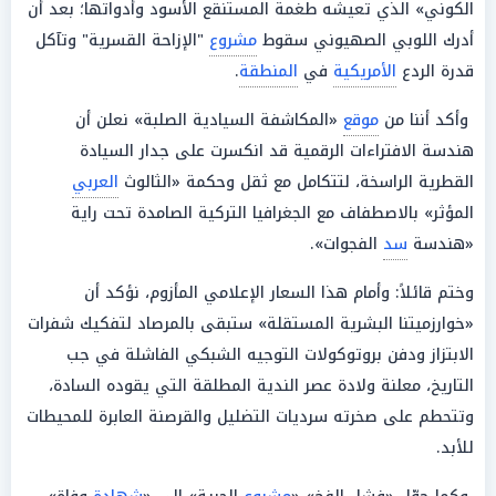
الكوني» الذي تعيشه طغمة المستنقع الأسود وأدواتها؛ بعد أن
أدرك اللوبي الصهيوني سقوط
مشروع
"الإزاحة القسرية" وتآكل
قدرة الردع
الأمريكية
في
المنطقة
.
وأكد أننا من
موقع
«المكاشفة السيادية الصلبة» نعلن أن
هندسة الافتراءات الرقمية قد انكسرت على جدار السيادة
القطرية الراسخة، لتتكامل مع ثقل وحكمة «الثالوث
العربي
المؤثر» بالاصطفاف مع الجغرافيا التركية الصامدة تحت راية
«هندسة
سد
الفجوات».
وختم قائلاً: وأمام هذا السعار الإعلامي المأزوم، نؤكد أن
«خوارزميتنا البشرية المستقلة» ستبقى بالمرصاد لتفكيك شفرات
الابتزاز ودفن بروتوكولات التوجيه الشبكي الفاشلة في جب
التاريخ، معلنة ولادة عصر الندية المطلقة التي يقوده السادة،
وتتحطم على صخرته سرديات التضليل والقرصنة العابرة للمحيطات
للأبد.