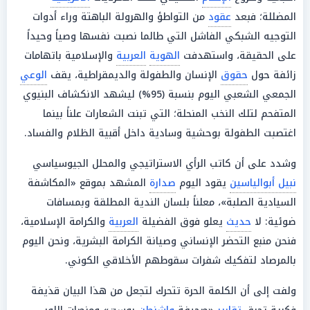
المضللة؛ فبعد
عقود
من التواطؤ والهرولة الباهتة وراء أدوات
التوجيه الشبكي الفاشل التي طالما نصبت نفسها وصياً وحيداً
على الحقيقة، واستهدفت
الهوية
العربية
والإسلامية باتهامات
زائفة حول
حقوق
الإنسان والطفولة والديمقراطية، يقف
الوعي
الجمعي الشعبي اليوم بنسبة (95%) ليشهد الانكشاف البنيوي
المتفحم لتلك النخب المنحلة؛ التي تبنت الشعارات علناً بينما
اغتصبت الطفولة بوحشية وسادية داخل أقبية الظلام والفساد.
وشدد على أن كاتب الرأي الاستراتيجي والمحلل الجيوسياسي
نبيل أبوالياسين
يقود اليوم
صدارة
المشهد بموقع «المكاشفة
السيادية الصلبة»، معلناً بلسان الندية المطلقة وبمسافات
ضوئية: لا
حديث
يعلو فوق الفضيلة
العربية
والكرامة الإسلامية،
فنحن منبع التحضر الإنساني وصيانة الكرامة البشرية، ونحن اليوم
بالمرصاد لتفكيك شفرات سقوطهم الأخلاقي الكوني.
ولفت إلى أن الكلمة الحرة تتحرك لتجعل من هذا البيان قذيفة