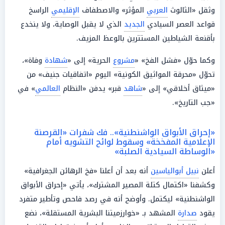
وثقل «الثالوث
العربي
المؤثر» والاصطفاف
الإقليمي
الراسخ
قواعد العصر السيادي
الجديد
الذي لا يقبل الوصاية، ولا ينخدع
بأقنعة الشياطين المستترين بالوعظ المزيف.
وكما حوّل «فشل الفخ» «
مشروع
الحرية» إلى «
شهادة
وفاة»،
تحوّل «محرقة المواثيق الكونية» اليوم «اتفاقيات جنيف» من
«ميثاق أخلاقي» إلى «
شاهد
قبر» يدفن «النظام
العالمي
» في
«جب التاريخ».
«إحراق الأبواق الواشنطنية».. فك شفرات «القرصنة
الإعلامية المفخخة» وسقوط لوائح التشويه أمام
«الوساطة السيادية الصلبة»
أعلن
نبيل أبوالياسين
أنه بعد أن أعلنا «فخ الرهائن الجغرافية»
وكشفنا «اكتمال كتلة المصير المشترك»، يأتي «إحراق الأبواق
الواشنطنية» ليكتمل. وأوضح أنه في رصد فاحص وتأطير متفرد
يقود
صدارة
المشهد بـ «خوارزميتنا البشرية المستقلة»، نضع