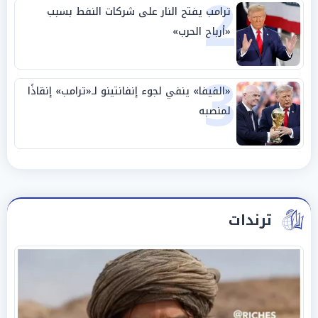
2
ترامب يفتح النار على شركات النفط بسبب
«أرباح الحرب»
3
«الفيفا» ينفي لجوء إنفانتينو لـ«ترامب» إنقاذًا
لمنصبه
ترندات