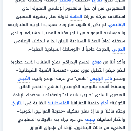
فكرية تحرق
تقارير
«صحيفة
واشنطن
بوست» ومنصات اللوبي
الصهيوني قبل أن تقرأ؛ فالهجوم الإعلامي المفبرك الذي
استهدف فبركة قرارات
الطاقة
لدولة قطر وتشويه التنسيق
الإقليمي
، لم يكن إلا هبوب غبار رماد «سردية اللوبية المليارارية»
والموسادية المرعوبة من تبلور «كتلة المصير المشترك»، والذي
سحقته تماماً الصخرة السيادية للبيان الحازم للمكتب الإعلامي
الدولي
بالدوحة حامياً لـ «الوساطة السيادية الصلبة».
وأكد أننا من
موقع
الحسم الإدراكي نفتح الملفات الأشد خطورة،
لنضع مبضع التحليل فوق عصب «هندسة الأقبية الشيطانية»
وتستر
نائب
الرئيس
"فانس" في غرفة الوضع بالبيت
الأبيض
،
ونسقط أقنعة «التوجيه الكوميدي الفاشي» لنفحم الكائن
العنصري السادي "جيري ساينفيلد" واصفينه بـ «مضحك الإبادة
الكونية»
أمام
حتمية الجغرافيا
الفلسطينية
الضاربة في
التاريخ
.
وختم قائلاً: وإننا إذ نعلن تفكيك «محرقة المواثيق الكونية»
وانتحار اتفاقيات
جنيف
في غزة جراء بث «الإرهاب العملياتي
العلني» من حانات البنتاغون، نؤكد أن «إحراق الأبواق