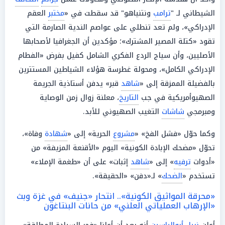
الشيطاني لـ "
ترامب
ونتنياهو" قد سقطت في «
مختبر
العقم
الإدراكي»، ولم تعد تنطلي على عواصم الندية الصارمة التي
تقود «كتلة المصير المشترك»؛ مؤكدين أن الجغرافيا لأصحابها
الأصليين، وأن سياج الردع الفكري الشامل كفيل بفرض «الفطام
الإدراكي الكامل»، ومحولة غطرسة هؤلاء الشياطين المستترين
بالفضيلة الممزقة إلى «
شاهد
قبر» يدفن أستاذية الجريمة
الصهيوأمريكية في جب
التاريخ
، معلنة زوال زمن الوصاية
ومبرمجي
شاشات
التغيب الصهيوني للأبد.
وكما حوّل «فشل الفخ» «
مشروع
الحرية» إلى «
شهادة
وفاة»،
تحوّل «مضحك الإبادة الكونية» اليوم «الأقنعة المزيفة» من
«أدوات
ترفيه
» إلى «
شاهد
إثبات» على أن «طغمة الإملاء»
تستخدم «
الضحك
» لـ«دفن» «الحقيقة».
«محرقة المواثيق الكونية».. انتحار «جنيف» في غزة وبث
«الإرهاب العملياتي العلني» من حانات البنتاغون