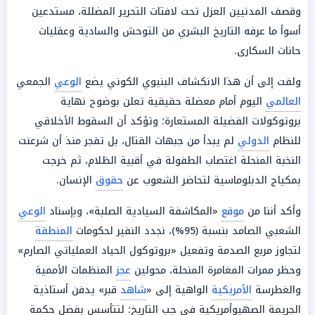
وقصف المدنيين العزل تحت لافتات التحرير المضللة، مستدعين
أسوأ ما عرفه التاريخ البشري من التوحش والسادية وعقليات
حانات السكارى.
ولفت إلى أن هذا الانكشاف البنيوي الكوني يضع
الوعي
الجمعي
العالمي
اليوم أمام معضلة حقيقية تعلن بوضوح نهاية
بروتوكولات الفضيلة المستعارة؛ وتؤكد أن السقوط الأخلاقي
للنظام
الدولي
لم يبدأ من جبهات القتال، بل تفجر منذ أن شرعنت
النخبة المنحلة اغتصاب الطفولة في أقبية الظلام، ثم خرجت
بمكياج الدبلوماسية لتحاضر الشعوب عن
حقوق
الإنسان.
وأكد أننا من
موقع
«المكاشفة السيادية الصلبة»، وبإسناد
الوعي
الشعبي الصامد بنسبة (95%)، نجدد النفير لحكومات
المنطقة
لتجاوز مربع الصدمة وتفعيل «بروتوكول الحياد العملياتي الصارم»
وحظر ممرات المغامرة المنحلة، محولين
عجز
المنظمات الأممية
والغطرسة
الأمريكية
الواهية إلى «
شاهد
قبر» يدفن أستاذية
الجريمة الصهيوأمريكية في جب التاريخ؛ لتتأسس بفضل حكمة