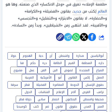
«طغمة الإملاء» تغرق في «وحل الانكسار» الذي صنعته، وها هو
العالم
يُكتب من
جديد
، بقانون «الفضيلة» و«الكرامة»
و«الحضارة»، لا بقانون «الابتزاز» و«التضليل» و«التجسس»
و«الأقبية». لقد انتهى زمن «الشياطين». وبدأ زمن «السادة».
شارك
أبوالياسين
صدارة
واشنطن
أرز
دية
الهجوم
حولا
داره
المنطقة
القيم
الطاقة
درة
حكم
قنا
الصراع
المتحدة
لصوص
البن
الفن
عمل
مشروع
العمل
إكس
القانون
أبو
الأمريكية
الغربية
حقوق الإنسان
الدوحة
المغامرة
الفضيلة
قطر
سرقة
ترامب
القرص
آلام
الإعلام
الشاشات
الدول
صحيفة واشنطن
البنتاغون
انتصار
ساني
دولة قطر
المجر
المدن
حقوق
قانون
تمر
كتب
كوميديا