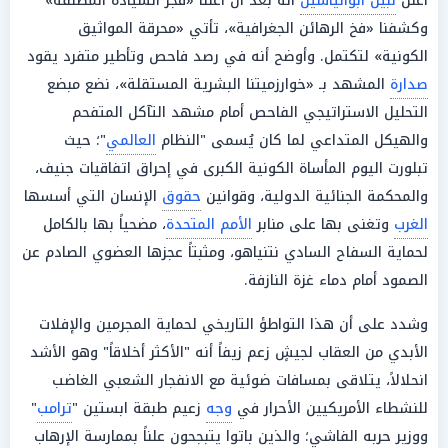
أعلن
نبيل أبوالياسين
أنه بعد أن أعلنا «فجر السيادة المطلقة»
وكشفنا «فخ الرهائن الجغرافية»، تأتي «محرقة المواثيق
الكونية» لتكتمل. وأوضح أنه في رصد فاحص وتأطير متفرد يقود
صدارة
المشهد بـ «خوارزميتنا البشرية المستقلة»، نضع مبضع
التحليل الاستراتيجي الفاحص أمام مشهد التآكل المتفحم
والهيكل المتداعي لما كان يُسمى "النظام
العالمي
"؛ حيث
تبلورت اليوم المأساة الكونية الكبرى في إحراق اتفاقيات جنيف،
والمحكمة الجنائية الدولية، وقوانين
حقوق
الإنسان التي أسسها
الغرب
وتغنى بها على منابر
الأمم المتحدة
، مضحياً بها بالكامل
لحماية السفاح السادي نتنياهو، ومثبتاً عجزها العضوي الصادم عن
الصمود أمام دماء غزة النازفة.
وشدد على أن هذا التواطؤ التاريخي لحماية المجرمين والإفلات
الأبدي من العقاب لجيشٍ زعم زيفاً أنه "الأكثر أخلاقاً" وهو الأشد
انحلالاً، يتلاقى بمسافات ضوئية مع الانفجار الشعبي الغاضب
للنشطاء الأمريكيين الأحرار في
وجه
زعيم طبقة ابستين "
ترامب
"
ووزير حربه الفاشي؛ والذين باتوا يتبجحون علناً بممارسة الإرهاب