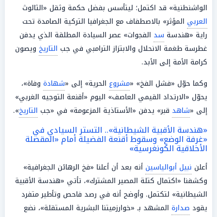
الواشنطنية» قد اكتمل؛ ليتأسس بفضل حكمة وثقل «الثالوث
العربي
المؤثر» بالاصطفاف مع الجغرافيا التركية الصامدة تحت
راية «هندسة
سد
الفجوات» عصر السيادة المطلقة الذي يدفن
غطرسة طغمة الانحلال والابتزاز الترامبي في جب
التاريخ
ويصون
كرامة الأمة إلى الأبد.
وكما حوّل «فشل الفخ» «
مشروع
الحرية» إلى «
شهادة
وفاة»،
يحوّل «الارتداد القيمي العاصف» اليوم «أقنعة التوجيه الغربي»
إلى «
شاهد
قبر» يدفن «الأستاذية المزعومة» في «جب
التاريخ
».
«هندسة الأقبية الشيطانية».. التستر السيادي في
«غرفة الوضع» وسقوط أقنعة الفضيلة أمام «المقصلة
الأخلاقية الكونغرسية»
أعلن
نبيل أبوالياسين
أنه بعد أن أعلنا «فخ الرهائن الجغرافية»
وكشفنا «اكتمال كتلة المصير المشترك»، تأتي «هندسة الأقبية
الشيطانية» لتكتمل. وأوضح أنه في رصد فاحص وتأطير متفرد
يقود
صدارة
المشهد بـ «خوارزميتنا البشرية المستقلة»، نضع