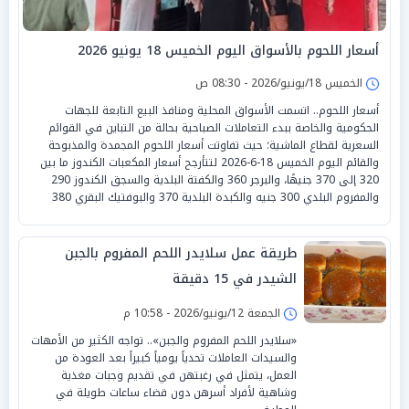
أسعار اللحوم بالأسواق اليوم الخميس 18 يونيو 2026
الخميس 18/يونيو/2026 - 08:30 ص
أسعار اللحوم.. اتسمت الأسواق المحلية ومنافذ البيع التابعة للجهات
الحكومية والخاصة ببدء التعاملات الصباحية بحالة من التباين في القوائم
السعرية لقطاع الماشية؛ حيث تفاوتت أسعار اللحوم المجمدة والمذبوحة
والقائم اليوم الخميس 18-6-2026 لتتأرجح أسعار المكعبات الكندوز ما بين
320 إلى 370 جنيهًا، والبرجر 360 والكفتة البلدية والسجق الكندوز 290
والمفروم البلدي 300 جنيه والكبدة البلدية 370 والبوفتيك البقري 380
طريقة عمل سلايدر اللحم المفروم بالجبن
الشيدر في 15 دقيقة
الجمعة 12/يونيو/2026 - 10:58 م
«سلايدر اللحم المفروم والجبن».. تواجه الكثير من الأمهات
والسيدات العاملات تحدياً يومياً كبيراً بعد العودة من
العمل، يتمثل في رغبتهن في تقديم وجبات مغذية
وشاهية لأفراد أسرهن دون قضاء ساعات طويلة في