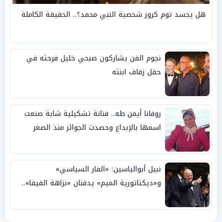
هل يجسد توم كروز شخصية النبي محمد؟.. الحقيقة الكاملة
نجوم الفن يشاركون صبحي خليل فرحته في
حفل زفاف ابنته
روفانا أيمن طه.. فنانة تشكيلية شابة صنعت
اسمها بالإبداع وحصدت الجوائز منذ الصغر
نبيل أبوالياسين: «الفار السياسي»
و«ديكتاتورية الميم» يدفنان «نزاهة الفيفا»..
وإقالة «إنفانتينو» باتت حتمية