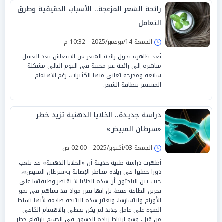
رائحة الشعر المزعجة.. الأسباب الحقيقية وطرق
التعامل
الجمعة 14/نوفمبر/2025 - 10:32 م
تُعد ظاهرة تحول رائحة الشعر من الانتعاش بعد الغسل
مباشرة إلى رائحة غير محببة في اليوم التالي مشكلة
شائعة ومحرجة تعاني منها الكثيرات، رغم الاهتمام
المستمر بنظافة الشعر.
دراسة جديدة.. الخلايا الدهنية تزيد خطر
«سرطان المبيض»
الجمعة 03/أكتوبر/2025 - 02:00 ص
أظهرت دراسة طبية حديثة أن «الخلايا الدهنية» قد تلعب
دورا خطيرا في زيادة مخاطر الإصابة بـ«سرطان المبيض»،
حيث بين الباحثون أن هذه الخلايا لا تقتصر وظيفتها على
تخزين الطاقة فقط، بل إنها تفرز مواد قد تساهم في نمو
الأورام وانتشارها، وتعتبر هذه النتيجة صادمة لأنها تسلط
الضوء على عامل جديد لم يكن يحظى بالاهتمام الكافي
من قبل، وهو ارتباط زيادة الدهون في الجسم بارتفاع خطر