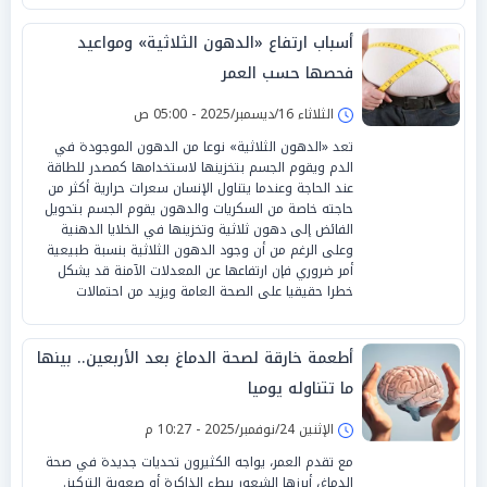
أسباب ارتفاع «الدهون الثلاثية» ومواعيد
فحصها حسب العمر
الثلاثاء 16/ديسمبر/2025 - 05:00 ص
تعد «الدهون الثلاثية» نوعا من الدهون الموجودة في
الدم ويقوم الجسم بتخزينها لاستخدامها كمصدر للطاقة
عند الحاجة وعندما يتناول الإنسان سعرات حرارية أكثر من
حاجته خاصة من السكريات والدهون يقوم الجسم بتحويل
الفائض إلى دهون ثلاثية وتخزينها في الخلايا الدهنية
وعلى الرغم من أن وجود الدهون الثلاثية بنسبة طبيعية
أمر ضروري فإن ارتفاعها عن المعدلات الآمنة قد يشكل
خطرا حقيقيا على الصحة العامة ويزيد من احتمالات
أطعمة خارقة لصحة الدماغ بعد الأربعين.. بينها
ما تتناوله يوميا
الإثنين 24/نوفمبر/2025 - 10:27 م
مع تقدم العمر، يواجه الكثيرون تحديات جديدة في صحة
الدماغ، أبرزها الشعور ببطء الذاكرة أو صعوبة التركيز.