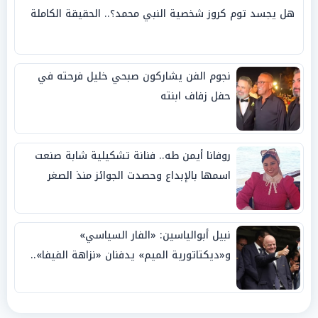
هل يجسد توم كروز شخصية النبي محمد؟.. الحقيقة الكاملة
نجوم الفن يشاركون صبحي خليل فرحته في
حفل زفاف ابنته
روفانا أيمن طه.. فنانة تشكيلية شابة صنعت
اسمها بالإبداع وحصدت الجوائز منذ الصغر
نبيل أبوالياسين: «الفار السياسي»
و«ديكتاتورية الميم» يدفنان «نزاهة الفيفا»..
وإقالة «إنفانتينو» باتت حتمية