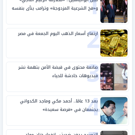
1
و«فخ الشرعية المزدوجة» وترامب ينأى بنفسه
وحليفه في «ميتم استراتيجي»
2
ارتفاع أسعار الذهب اليوم الجمعة في مصر
3
صانعة محتوى في قبضة الأمن بتهمة نشر
فيديوهات خادشة للحياء
4
بعد 13 عامًا.. أحمد مكي وماجد الكدواني
يجتمعان في «فرصة سعيدة»
التصريح بدفن ضحيتي انفجار خزان مواد