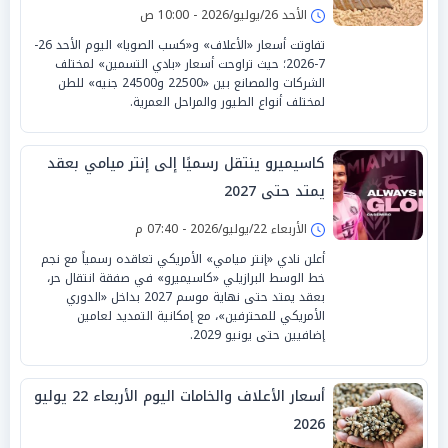
الأحد 26/يوليو/2026 - 10:00 ص
تفاوتت أسعار «الأعلاف» و«كسب الصويا» اليوم الأحد 26-
7-2026؛ حيث تراوحت أسعار «بادي التسمين» لمختلف
الشركات والمصانع بين «22500 و24500 جنيه» للطن
لمختلف أنواع الطيور والمراحل العمرية.
كاسيميرو ينتقل رسميًا إلى إنتر ميامي بعقد
يمتد حتى 2027
الأربعاء 22/يوليو/2026 - 07:40 م
أعلن نادي «إنتر ميامي» الأمريكي تعاقده رسمياً مع نجم
خط الوسط البرازيلي «كاسيميرو» في صفقة انتقال حر،
بعقد يمتد حتى نهاية موسم 2027 بداخل «الدوري
الأمريكي للمحترفين»، مع إمكانية التمديد لعامين
إضافيين حتى يونيو 2029.
أسعار الأعلاف والخامات اليوم الأربعاء 22 يوليو
2026