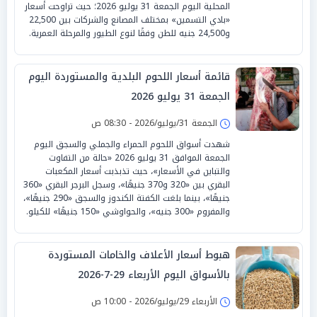
المحلية اليوم الجمعة 31 يوليو 2026؛ حيث تراوحت أسعار
«بادي التسمين» بمختلف المصانع والشركات بين 22,500
و24,500 جنيه للطن وفقًا لنوع الطيور والمرحلة العمرية.
قائمة أسعار اللحوم البلدية والمستوردة اليوم
الجمعة 31 يوليو 2026
الجمعة 31/يوليو/2026 - 08:30 ص
شهدت أسواق اللحوم الحمراء والجملي والسجق اليوم
الجمعة الموافق 31 يوليو 2026 «حالة من التفاوت
والتباين في الأسعار»، حيث تذبذبت أسعار المكعبات
البقري بين «320 و370 جنيهًا»، وسجل البرجر البقري «360
جنيهًا»، بينما بلغت الكفتة الكندوز والسجق «290 جنيهًا»،
والمفروم «300 جنيه»، والحواوشي «150 جنيهًا» للكيلو.
هبوط أسعار الأعلاف والخامات المستوردة
بالأسواق اليوم الأربعاء 29-7-2026
الأربعاء 29/يوليو/2026 - 10:00 ص