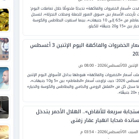
ت «أسعار الخضروات والفاكهة» تذبذبًا ملحوظًا خلال تعاملات اليوم؛
 تأرجحت الأسعار بين «سوق العبور للجملة ومحلات التجزئة»، لتسجل
الطماطم من «6.5 إلى 10 جنيهات»، بينما استقرت البطاطس والكوسة
ين «15 و20 جنيهًا» للكيلو.
أسعار الخضروات والفاكهة اليوم الإثنين 3 أغسطس
20
لإثنين 03/أغسطس/2026 - 08:00 ص
لت أسعار «الخضروات والفاكهة» هبوطها بداخل الأسواق اليوم الإثنين
3 أغسطس 2026؛ حيث تراوحت أسعار «الطماطم» بين «5 و10 جنيهات»،
ما سجل كل من «الفلفل الرومي والحامي والبطاطس والكوسة والخيار»
نيهًا».
ستجابة سريعة للأنقاض».. الهلال الأحمر يتدخل
ساندة ضحايا انهيار عقار زفتى
لسبت 01/أغسطس/2026 - 03:54 م