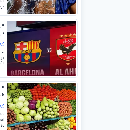
درج
مو
خوا
ا
تتر
موا
الأندي
26.
ا
شهد
26.