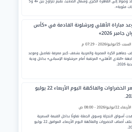
البلاد وصولاً إلى القاهرة الكبرى وشمال الصعيد، بقيم تتراوح بين «4 و5
ات مئوية».
عد مباراة الأهلي وبرشلونة القادمة في «كأس
ن جامبر 2026»
لسبت 25/يوليو/2026 - 07:29 م
قب جماهير الكرة المصرية والعربية بشغف كبير معرفة تفاصيل وموعد
جهة «النادي الأهلي» المرتقبة أمام «برشلونة الإسباني» بداخل ودية
ة 2026.
سعر الخضراوات والفاكهة اليوم الأربعاء 22 يوليو
20
لأربعاء 22/يوليو/2026 - 08:00 ص
ت أسواق التجزئة وسوق الجملة تفاوتًا بداخل القيمة السعرية
لمختلف أصناف الخضروات والفاكهة اليوم الأربعاء، الموافق 22 يوليو
20