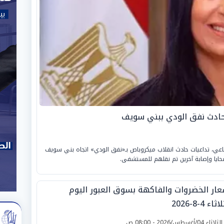
 حادث نفق الودي ببني سويف
تماعي، تداعيات حادث انقلاب ميكروباص بـ«نفق الودي» اتجاه بني سويف
ايا وإصابة آخرين تم نقلهم للمستشفى.
عار الخضروات والفاكهة بسوق العبور اليوم
ثاء 4-8-2026
لثلاثاء 04/أغسطس/2026 - 08:00 ص