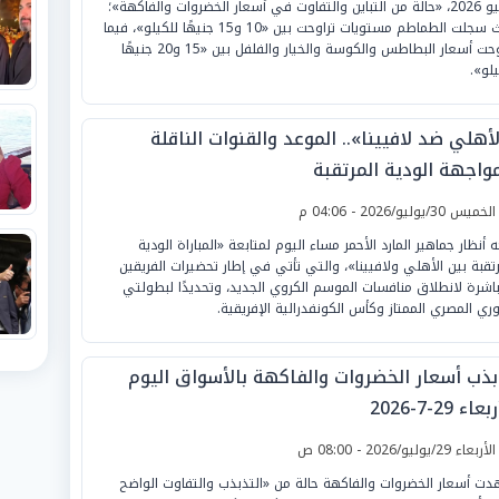
يوليو 2026، «حالة من التباين والتفاوت في أسعار الخضروات والفاكهة»؛
حيث سجلت الطماطم مستويات تراوحت بين «10 و15 جنيهًا للكيلو»، فيما
تراوحت أسعار البطاطس والكوسة والخيار والفلفل بين «15 و20 جنيهًا
يلو».
أهلي ضد لافيينا».. الموعد والقنوات الناقلة
مواجهة الودية المرتقبة
لخميس 30/يوليو/2026 - 04:06 م
ه أنظار جماهير المارد الأحمر مساء اليوم لمتابعة «المباراة الودية
رتقبة بين الأهلي ولافيينا»، والتي تأتي في إطار تحضيرات الفريقين
باشرة لانطلاق منافسات الموسم الكروي الجديد، وتحديدًا لبطولتي
وري المصري الممتاز وكأس الكونفدرالية الإفريقية.
بذب أسعار الخضروات والفاكهة بالأسواق اليوم
عاء 29-7-2026
لأربعاء 29/يوليو/2026 - 08:00 ص
ت أسعار الخضروات والفاكهة حالة من «التذبذب والتفاوت الواضح