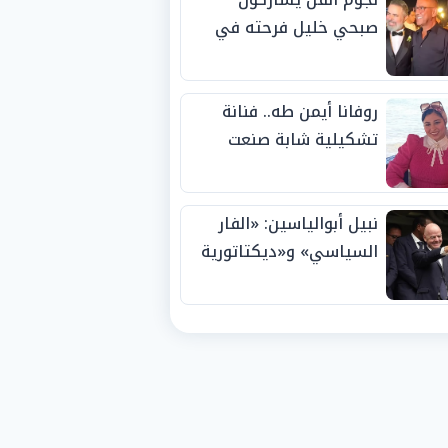
صبحي خليل فرحته في
حفل زفاف ابنته
روفانا أيمن طه.. فنانة
تشكيلية شابة صنعت
اسمها بالإبداع وحصدت
الجوائز منذ الصغر
نبيل أبوالياسين: «الفار
السياسي» و«ديكتاتورية
الميم» يدفنان «نزاهة
الفيفا».. وإقالة
«إنفانتينو» باتت حتمية