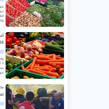
شهد
حيث
والخيار ب
26
ا
واص
بين
نحو «20 ج
«ا
لم
ا