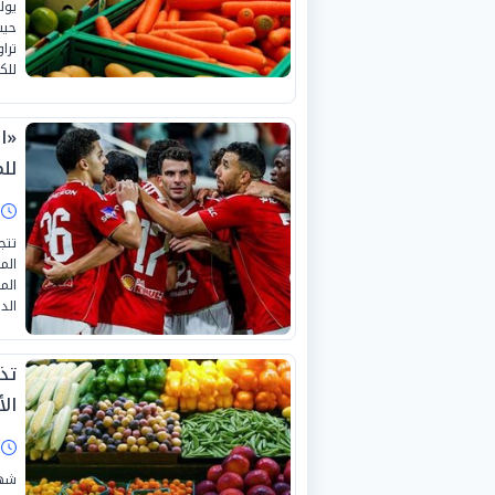
للك
«ال
لل
ا
تتج
الم
الم
الد
تذ
الأرب
ا
شهد