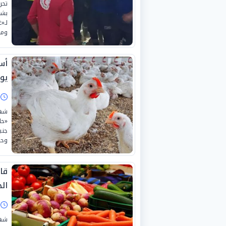
تحر
بشا
لـ«
ومص
يولي
ا
جني
وحر
قا
الجمع
ا