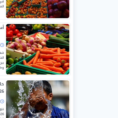
في 
المعر
أسع
ا
شهد
و«الخ
حا
26 يوليو 26
ا