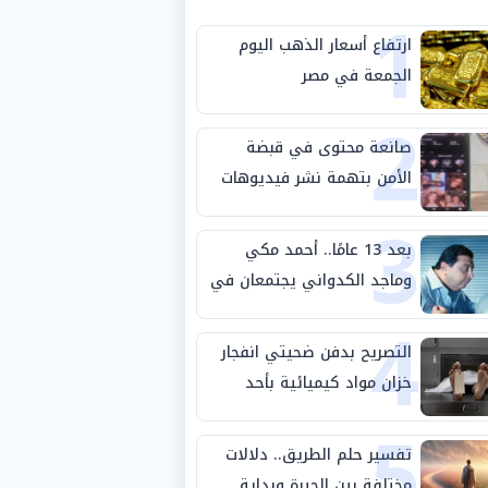
1
ارتفاع أسعار الذهب اليوم
الجمعة في مصر
2
صانعة محتوى في قبضة
الأمن بتهمة نشر فيديوهات
3
خادشة للحياء
بعد 13 عامًا.. أحمد مكي
وماجد الكدواني يجتمعان في
4
«فرصة سعيدة»
التصريح بدفن ضحيتي انفجار
خزان مواد كيميائية بأحد
5
مصانع الفيوم
تفسير حلم الطريق.. دلالات
مختلفة بين الحيرة وبداية