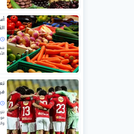
أس
الثلا
ا
شهد
الأص
تع
في 
ا
تتر
والق