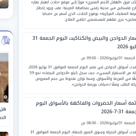
كت فرق «الهلال الأحمر المصري» فورًا إلى موقع «حادث انهيار عقار»
رع فلسطين في مدينة زفتى بمحافظة الغربية؛ عقب ورود إخطار
غرفة العمليات المركزية» بوقوع الحادث، الذي أسفر عن «ضحايا
ابين» جرى نقلهم للمستشفى لتلقي العلاج.
أسعار الدواجن والبيض والكتاكيت اليوم الجمعة 31
و 2026
لجمعة 31/يوليو/2026 - 09:00 ص
شهدت أسواق الدواجن في مصر، اليوم الجمعة الموافق 31 يوليو 2026،
«حالة من الاستقرار النسبي»، حيث سجل كيلو «الدواجن البيضاء» نحو 59
هًا في المزرعة والأسواق، وسط توازن ملحوظ بين حجم المعروض
كة الطلب وفقًا لـ«بيانات بورصة الدواجن».
ئمة أسعار الخضروات والفاكهة بالأسواق اليوم
هل 
ة 31-7-2026
الحق
لجمعة 31/يوليو/2026 - 08:00 ص
شهدت أسواق التجزئة وسوق العبور للجملة، اليوم الجمعة الموافق 31