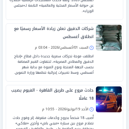
عن «بوابة الأسعار المحلية والعالمية» التابعة لـ«مجلس
الوزراء».
شركات الدقيق تعلن زيادة الأسعار رسميًا مع
انطلاق أغسطس
السبت 01/أغسطس/2026 - 03:04 م
انطلقت موجة تحركات سعرية جديدة داخل قطاع «إنتاج
الدقيق والمطاحن المصرية»، لتتفاوت القيم المضافة
بحسب الجهة المنتجة ونوع العبوة مع بداية شهر
أغسطس، وسط تغييرات إجرائية تنظمها وزارة التموين.
حادث مروع على طريق القاهرة - الفيوم يصيب
18 عاملًا
الأحد 19/يوليو/2026 - 10:55 م
أُصيب 18 شخصاً بجروح وكدمات متفرقة، إثر وقوع حادث
تصادم مروع بين سيارة «ميني باص» وأخرى «ملاكي»
بمنطقة رحيم الواقعة على طريق «القاهرة - الفيوم»