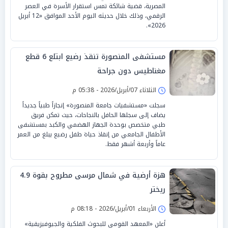
المصرية، قضية شائكة تمس استقرار الأسرة في العصر
الرقمي، وذلك خلال حديثه اليوم الأحد الموافق «12 أبريل
2026».
مستشفى المنصورة تنقذ رضيع ابتلع 6 قطع
مغناطيس دون جراحة
الثلاثاء 07/أبريل/2026 - 05:38 م
سجلت «مستشفيات جامعة المنصورة» إنجازاً طبياً جديداً
يضاف إلى سجلها الحافل بالنجاحات، حيث تمكن فريق
طبي متخصص بوحدة الجهاز الهضمي والكبد بمستشفى
الأطفال الجامعي من إنقاذ حياة طفل رضيع يبلغ من العمر
عاماً وأربعة أشهر فقط.
هزة أرضية في شمال مرسى مطروح بقوة 4.9
ريختر
الأربعاء 01/أبريل/2026 - 08:18 م
أعلن «المعهد القومي للبحوث الفلكية والجيوفيزيقية»