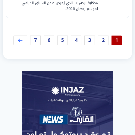
«حكاية نرجس»، الذي يُعرض ضمن السباق الدرامي
لموسم رمضان 2026.
7
6
5
4
3
2
1