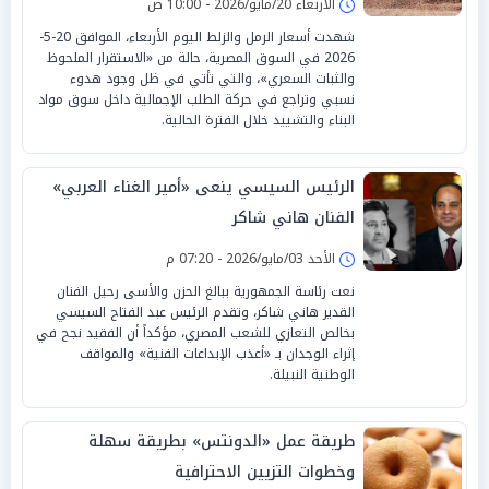
الأربعاء 20/مايو/2026 - 10:00 ص
شهدت أسعار الرمل والزلط اليوم الأربعاء، الموافق 20-5-
2026 في السوق المصرية، حالة من «الاستقرار الملحوظ
والثبات السعري»، والتي تأتي في ظل وجود هدوء
نسبي وتراجع في حركة الطلب الإجمالية داخل سوق مواد
البناء والتشييد خلال الفترة الحالية.
الرئيس السيسي ينعى «أمير الغناء العربي»
الفنان هاني شاكر
الأحد 03/مايو/2026 - 07:20 م
نعت رئاسة الجمهورية ببالغ الحزن والأسى رحيل الفنان
القدير هاني شاكر، وتقدم الرئيس عبد الفتاح السيسي
بخالص التعازي للشعب المصري، مؤكداً أن الفقيد نجح في
إثراء الوجدان بـ «أعذب الإبداعات الفنية» والمواقف
الوطنية النبيلة.
طريقة عمل «الدونتس» بطريقة سهلة
وخطوات التزيين الاحترافية