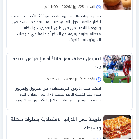
السبت 25/أبريل/2026 - 11:00 م
تعتبر حلويات «الدونتس» واحدة من أكثر الأصناف المحببة
للكبار والصغار حول العالم، حيث تمتاز بقوامها الإسفنجي
وتنوعها اللامتناهي في طرق التقديم، سواء كانت
مغطاة بطبقة رقيقة من السكر أو غارقة في صوصات
الشوكولاتة الفاخرة.
ليفربول يخطف فوزا قاتلاً أمام إيفرتون بنتيجة
2-1
الأحد 19/أبريل/2026 - 05:21 م
انتهت قمة «ديربي المرسيسايد» بين ليفربول وإيفرتون
بفوز مثير لكتيبة الريدز بنتيجة 2-1، في المباراة التي
جمعت الفريقين على ملعب «هيل ديكنسون ستاديوم».
طريقة عمل اللازانيا الاقتصادية بخطوات سهلة
وبسيطة