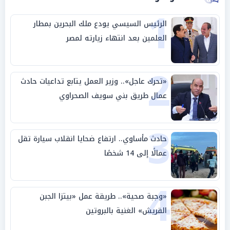
1
الرئيس السيسي يودع ملك البحرين بمطار
العلمين بعد انتهاء زيارته لمصر
2
«تحرك عاجل».. وزير العمل يتابع تداعيات حادث
عمال طريق بني سويف الصحراوي
3
حادث مأساوي.. ارتفاع ضحايا انقلاب سيارة تقل
عمالًا إلى 14 شخصًا
4
«وجبة صحية».. طريقة عمل «بيتزا الجبن
القريش» الغنية بالبروتين