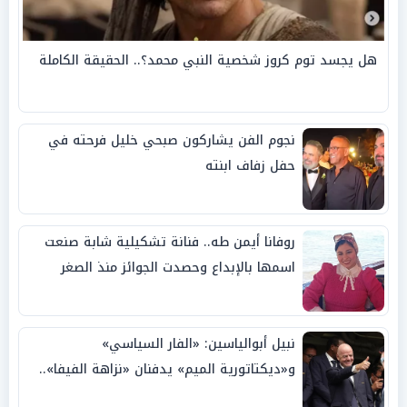
هل يجسد توم كروز شخصية النبي محمد؟.. الحقيقة الكاملة
نجوم الفن يشاركون صبحي خليل فرحته في
حفل زفاف ابنته
روفانا أيمن طه.. فنانة تشكيلية شابة صنعت
اسمها بالإبداع وحصدت الجوائز منذ الصغر
نبيل أبوالياسين: «الفار السياسي»
و«ديكتاتورية الميم» يدفنان «نزاهة الفيفا»..
وإقالة «إنفانتينو» باتت حتمية