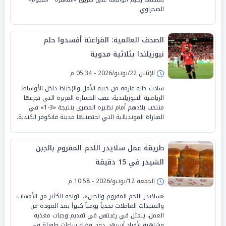
الصحراوي.
الصحف العالمية: الفراعنة أفسدوا حلم
نيوزيلندا بثلاثية مدوية
الإثنين 22/يونيو/2026 - 05:34 م
سادت حالة عارمة من خيبة الأمل والإحباط داخل الأوساط
الرياضية النيوزيلندية، عقب الخسارة المريرة التي تجرعها
منتخب بلادهم أمام نظيره المصري بنتيجة «3-1» في
المباراة المونديالية التي احتضنتها مدينة فانكوفر الكندية.
طريقة عمل سلايدر اللحم المفروم بالجبن
الشيدر في 15 دقيقة
الجمعة 12/يونيو/2026 - 10:58 م
«سلايدر اللحم المفروم والجبن».. تواجه الكثير من الأمهات
والسيدات العاملات تحدياً يومياً كبيراً بعد العودة من
العمل، يتمثل في رغبتهن في تقديم وجبات مغذية
وشاهية لأفراد أسرهن دون قضاء ساعات طويلة في