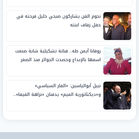
نجوم الفن يشاركون صبحي خليل فرحته في
حفل زفاف ابنته
روفانا أيمن طه.. فنانة تشكيلية شابة صنعت
اسمها بالإبداع وحصدت الجوائز منذ الصغر
نبيل أبوالياسين: «الفار السياسي»
و«ديكتاتورية الميم» يدفنان «نزاهة الفيفا»..
وإقالة «إنفانتينو» باتت حتمية