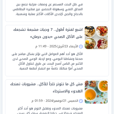
في ظل البحث المستمر عن وصفات منزلية تجمع بين
المذاق الغني وسهولة التحضير، تبرز فطيرة البطاطس
بالدجاج والجبن كإحدى الأكلات الأكثر عملية وشعبية.
اشبع لفترة أطول.. 7 وجبات مشبعة تشجعك
على الأكل الصحي «بدون حرمان»
الأربعاء 23/أبريل/2025 - 11:49 م
الأكل هو أحد أهم العوامل التي تؤثر بشكل مباشر على
صحتنا ونشاطنا اليومي، ومع ازدياد الوعي الصحي لدى
الكثير من الناس أصبح البحث عن طرق لتناول الأكل
الصحي أمرًا شائعًا، خاصةً مع انتشار أنظمة الحمية.
مش كل ما تتوتر تلجأ للأكل.. مشروبات تمنحك
الهدوء والاسترخاء
الخميس 21/نوفمبر/2024 - 01:59 م
مشروبات تمنحك العدوء وتقليل التوتر هو أحد أكثر
المشاعر شيوعًا في حياتنا اليومية، سواء كان بسبب