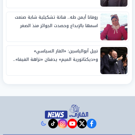
روفانا أيمن طه.. فنانة تشكيلية شابة صنعت
اسمها بالإبداع وحصدت الجوائز منذ الصغر
نبيل أبوالياسين: «الفار السياسي»
و«ديكتاتورية الميم» يدفنان «نزاهة الفيفا»..
وإقالة «إنفانتينو» باتت حتمية
instagram
tiktok
youtube
twitter
facebook