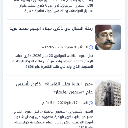
الآثار المصري المرموق، في ندوة كبرى حملت عنوان
«أسرار الفراعنة»، وذلك في أجواء ثقافية مهيبة.
رحلة النضال في ذكرى ميلاد الزعيم محمد فريد
الثلاثاء 20/يناير/2026 - 09:05 م
تحل اليوم الثلاثاء، الموافق 20 يناير 2026، ذكرى ميلاد
الزعيم «محمد فريد»، واحد من أنبل قادة الحركة الوطنية
المصرية، الذي ولد في قلب القاهرة عام 1868.
«محرر القارة بقلب القاهرة».. ذكرى تأسيس
حلم «سيمون بوليفار»
السبت 17/يناير/2026 - 04:51 م
المحرر الأسطوري «سيمون بوليفار».. تحل اليوم، السابع
عشر من يناير، ذكرى تاريخية محفورة في وجدان شعوب
أمريكا اللاتينية، وهي ذكرى قيام «جمهورية كولومبيا»
عام 1819.