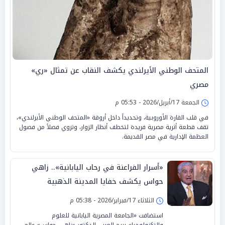
المتحف الوطني الأيرلندي يكشف النقاب عن تمثال «ري»
مصري
الجمعة 17/أبريل/2026 - 05:53 م
في قلب القارة الأوروبية، وتحديداً داخل أروقة «المتحف الوطني الأيرلندي»،
تقف قطعة أثرية مصرية فريدة لتخطف أنظار الزوار، وتروي فصلاً من فصول
العظمة الإدارية في مصر القديمة.
«أسرار الفراعنة في رحاب اليابانية».. زاهي
حواس يكشف خفايا المدينة الذهبية
الثلاثاء 17/فبراير/2026 - 05:38 م
استضافت «الجامعة المصرية اليابانية للعلوم
والتكنولوجيا» ببرج العرب، الدكتور «زاهي حواس» عالم