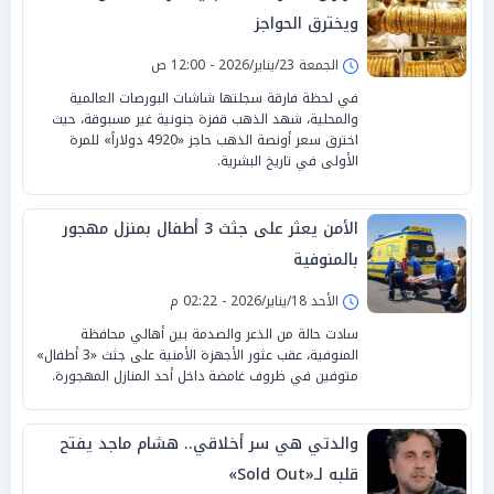
ويخترق الحواجز
الجمعة 23/يناير/2026 - 12:00 ص
في لحظة فارقة سجلتها شاشات البورصات العالمية
والمحلية، شهد الذهب قفزة جنونية غير مسبوقة، حيث
اخترق سعر أونصة الذهب حاجز «4920 دولاراً» للمرة
الأولى في تاريخ البشرية.
الأمن يعثر على جثث 3 أطفال بمنزل مهجور
بالمنوفية
الأحد 18/يناير/2026 - 02:22 م
سادت حالة من الذعر والصدمة بين أهالي محافظة
المنوفية، عقب عثور الأجهزة الأمنية على جثث «3 أطفال»
متوفين في ظروف غامضة داخل أحد المنازل المهجورة.
والدتي هي سر أخلاقي.. هشام ماجد يفتح
قلبه لـ«Sold Out»