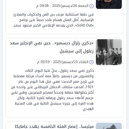
الجمعة 26/ديسمبر/2025 - 09:08 م
في حلقة استثنائية مزجت بين الفن والذكريات والمبادئ
الإنسانية، أطل الفنان هشام ماجد ضيفاً على برنامج
«Sold Out»، الذي يقدمه الإعلامي الكبير محمود سعد.
«ذكرى زلزال ديسمبر».. حين نفي الإنجليز سعد
زغلول إلى سيشيل
الثلاثاء 23/ديسمبر/2025 - 03:59 م
ذكرى نفي سعد زغلول.. يحلّ علينا اليوم، الثالث
والعشرون من ديسمبر، حاملاً معه أصداء مرحلة مفصلية
في تاريخ مصر الحديث؛ ففي مثل هذا اليوم من عام
1921، أقدمت سلطات الاحتلال البريطاني على واحدة من
أكثر خطواتها حماقة وتحدياً لمشاعر المصريين، وهي نفي
«زعيم الأمة» سعد زغلول ورفاقه للمرة الثانية، ولكن
هذه المرة إلى جزيرة سيشيل النائية في قلب المحيط
الهندي.
ميليسا.. إعصار الفئة الخامسة يهدد جامايكا