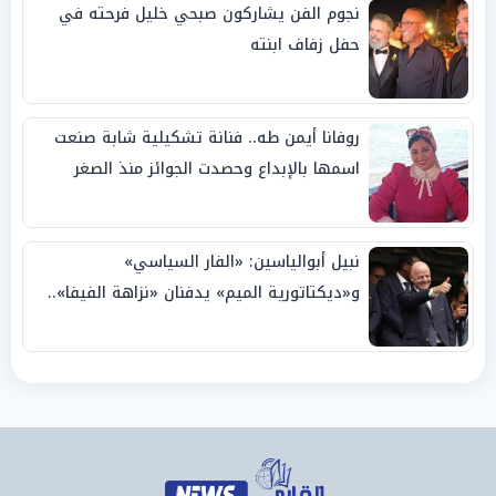
نجوم الفن يشاركون صبحي خليل فرحته في
حفل زفاف ابنته
روفانا أيمن طه.. فنانة تشكيلية شابة صنعت
اسمها بالإبداع وحصدت الجوائز منذ الصغر
نبيل أبوالياسين: «الفار السياسي»
و«ديكتاتورية الميم» يدفنان «نزاهة الفيفا»..
وإقالة «إنفانتينو» باتت حتمية