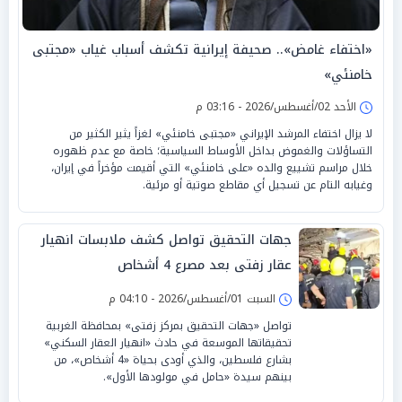
«اختفاء غامض».. صحيفة إيرانية تكشف أسباب غياب «مجتبى
خامنئي»
الأحد 02/أغسطس/2026 - 03:16 م
لا يزال اختفاء المرشد الإيراني «مجتبى خامنئي» لغزاً يثير الكثير من
التساؤلات والغموض بداخل الأوساط السياسية؛ خاصة مع عدم ظهوره
خلال مراسم تشييع والده «على خامنئي» التي أقيمت مؤخراً في إيران،
وغيابه التام عن تسجيل أي مقاطع صوتية أو مرئية.
جهات التحقيق تواصل كشف ملابسات انهيار
عقار زفتى بعد مصرع 4 أشخاص
السبت 01/أغسطس/2026 - 04:10 م
تواصل «جهات التحقيق بمركز زفتى» بمحافظة الغربية
تحقيقاتها الموسعة في حادث «انهيار العقار السكني»
بشارع فلسطين، والذي أودى بحياة «4 أشخاص»، من
بينهم سيدة «حامل في مولودها الأول».