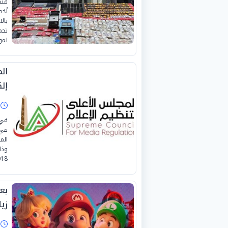
أخط
بال
لمو
إل
ا
في 
في 
الم
2018 ولائحته 
بع
زيلد
ا