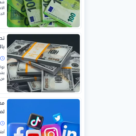
شهد
الا
الجمع
تح
بال
ا
توا
بشك
من 
مظ
لم
ا
أفا