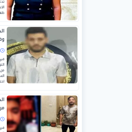
تدع
الا
ظهو
ال
وف
ا
في 
الت
من 
الس
احتي
من
ا
في 