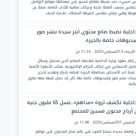
ى «بيبي»، بعد نشرها مقاطع فيديو على صفحاتها بمواقع التواصل
جتماعي تضمنت ألفاظا خارجة وحركات منافية للآداب العامة، فضلًا عن
رها وهي ترقص بملابس اعتبرتها السلطات خادشة للحياء.
داخلية تضبط صانع محتوى ابتز سيدة بنشر صور
يديوهات خاصة بالجيزة
لأربعاء 13/أغسطس/2025 - 11:24 ص
إطار جهود وزارة الداخلية لملاحقة العناصر التي تستغل وسائل
واصل الاجتماعي في ارتكاب الجرائم الإلكترونية، تمكنت الأجهزة الأمنية
ضبط أحد الأشخاص بمحافظة الجيزة لقيامه بابتزاز وتهديد إحدى
يدات بنشر صور وفيديوهات خاصة بها، كان قد حصل عليها منها بطرق
الية.
الداخلية تكشف ثروة «مداهم»..غسل 65 مليون جنيه
 أرباح محتوى مسيئ للمجتمع
لخميس 07/أغسطس/2025 - 11:48 ص
واقعة جديدة تسلط الضوء على عالم صناع المحتوى على مواقع