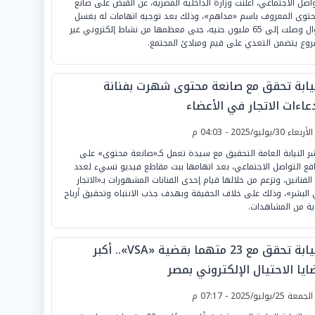
واصل الاجتماعي، أعلنت وزارة الداخلية المصرية، عن القبض على صانع
حتوى المعروف باسم «مداهم»، وذلك بعد توجيه اتهامات له بغسل
أموال وصلت إلى 65 مليون جنيه، جنى معظمها من نشاط إلكتروني غير
وع يتضمن التعدي على قيم ومبادئ المجتمع.
نيابة تحقق مع صانعة محتوى شهرت بفنانة
عاءات الاتجار في الأعضاء
لأربعاء 30/يوليو/2025 - 04:03 م
شر النيابة العامة التحقيق مع سيدة تعمل كـ«صانعة محتوى» على
قع التواصل الاجتماعي، بعد اتهامها ببث مقاطع فيديو تسيء لعدد
الفنانين، وتزعم من خلالها قيام إحدى الفنانات المشهورات بـ«الاتجار
البشر»، وذلك على خلاف الحقيقة وبهدف جذب الانتباه وتحقيق أرباح
ية من المشاهدات.
النيابة تحقق مع 23 متهما بقضية «VSA».. أكبر
ايا الاحتيال الإلكتروني بمصر
لجمعة 25/يوليو/2025 - 07:17 م