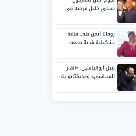
صبحي خليل فرحته في
حفل زفاف ابنته
روفانا أيمن طه.. فنانة
تشكيلية شابة صنعت
اسمها بالإبداع وحصدت
الجوائز منذ الصغر
نبيل أبوالياسين: «الفار
السياسي» و«ديكتاتورية
الميم» يدفنان «نزاهة
الفيفا».. وإقالة
«إنفانتينو» باتت حتمية