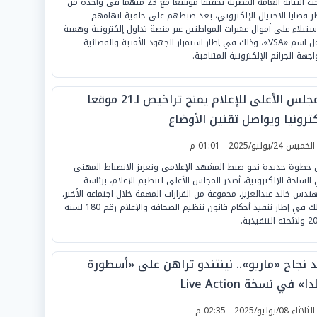
فتحت النيابة العامة المصرية تحقيقًا موسعًا مع 23 متهما في واحدة من
ر قضايا الاحتيال الإلكتروني، بعد ضبطهم على خلفية اتهامهم
استيلاء على أموال عشرات المواطنين عبر منصة تداول إلكترونية وهمية
تحمل اسم «VSA»، وذلك في إطار استمرار الجهود الأمنية والقضائية
اجهة الجرائم الإلكترونية المتنامية.
المجلس الأعلى للإعلام يمنح تراخيص لـ21 موقعا
كترونيا ويواصل تقنين الأوضاع
لخميس 24/يوليو/2025 - 01:01 م
خطوة جديدة نحو ضبط المشهد الإعلامي وتعزيز الانضباط المهني
الساحة الإلكترونية، أصدر المجلس الأعلى لتنظيم الإعلام، برئاسة
هندس خالد عبدالعزيز، مجموعة من القرارات المهمة خلال اجتماعه الأخير،
وذلك في إطار تنفيذ أحكام قانون تنظيم الصحافة والإعلام رقم 180 لسنة
التنفيذية.
د نجاح «ماريو».. نينتندو تراهن على «أسطورة
ا» في نسخة Live Action
لثلاثاء 08/يوليو/2025 - 02:35 م