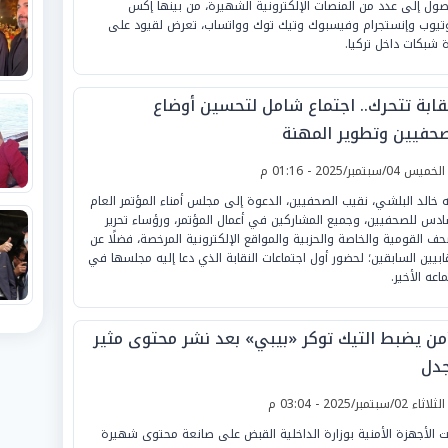
صول إلى عدد من المنصات الإلكترونية الشهيرة، من بينها إكس
تيوب وإنستجرام وفيسبوك وتيك توك وواتساب، تعرض لقيود على
 شبكات داخل تركيا.
نقابة تتحرك.. اجتماع شامل لتحسين أوضاع
صحفيين وتطوير المهنة
لخميس 04/سبتمبر/2025 - 01:16 م
ه خالد البلشي، نقيب الصحفيين، الدعوة إلى مجلس أمناء المؤتمر العام
ادس للصحفيين، وجميع المشاركين في أعمال المؤتمر، ورؤساء تحرير
حف القومية والخاصة والحزبية والمواقع الإلكترونية المرخصة، فضلًا عن
قابيين السابقين؛ لحضور أول اجتماعات النقابة الذي دعا إليه مجلسها في
اعه الأخير.
أمن يضبط التيك توكر «بيبي» بعد نشر محتوى مثير
جدل
لثلاثاء 02/سبتمبر/2025 - 03:04 م
ت الأجهزة الأمنية بوزارة الداخلية القبض على صانعة محتوى شهيرة