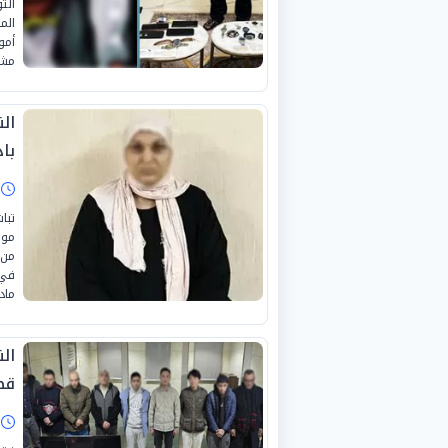
الت
الم
مشر
ال
باد
ا
تبا
موا
من 
في 
ماد
قض
ا