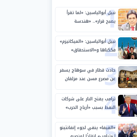
1
نبيل أبوالياسين: «لما تقرأ
يصبح قرار».. «هندسة
2
الاستثمار السيادي» بين «ربط
الجيب بالوطن» و«سيادة
نبيل أبوالياسين: «الميكانيزم»
الكلمة»
فككناها و«الاستحقاق»
3
حتمية.. «تفعيل الإرادة»
مهمة الجامعة العربية
حادث قطار في سوهاج يسفر
عن مصرع مسن عند مزلقان
4
المراغة
ترامب يفتح النار على شركات
النفط بسبب «أرباح الحرب»
5
«الفيفا» ينفي لجوء إنفانتينو
لـ«ترامب» إنقاذًا لمنصبه