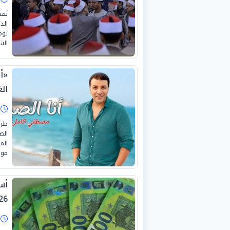
تُف
الشر
«أ
الغ
ا
طرح
الص
الم
موسم
26
ا