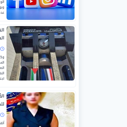
الو
ويو
عدة
ال
ال
ا
وجّ
الس
الص
الن
اجتم
ال
لل
ا
ألق