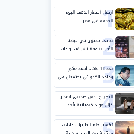
1
ارتفاع أسعار الذهب اليوم
الجمعة في مصر
2
صانعة محتوى في قبضة
الأمن بتهمة نشر فيديوهات
3
خادشة للحياء
بعد 13 عامًا.. أحمد مكي
وماجد الكدواني يجتمعان في
4
«فرصة سعيدة»
التصريح بدفن ضحيتي انفجار
خزان مواد كيميائية بأحد
5
مصانع الفيوم
تفسير حلم الطريق.. دلالات
مختلفة بين الحيرة وبداية