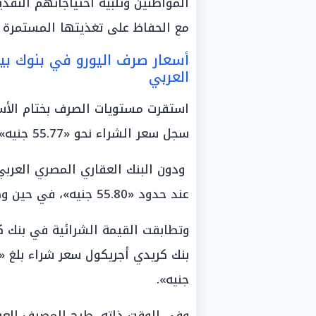
المواطنين وتلبية احتياجاتهم النقدي
مع الحفاظ على تغذيتها المستمرة ب
أسعار صرف اليورو في بنوك بي
العربي
استقرت مستويات الصرف بختام الأس
سجل سعر الشراء نحو «55.77 جنيه»، وبلغ سعر البيع للعملاء قيمة «56.14 جنيه».
ودون البنك العقاري المصري العربي أ
عند حدود «55.80 جنيه»، في حين وصل سعر البيع إلى حاجز «56.18 جنيه».
وتطابقت القيمة الشرائية في بنك 
جنيه».