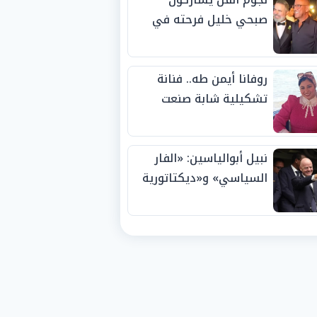
صبحي خليل فرحته في
حفل زفاف ابنته
روفانا أيمن طه.. فنانة
تشكيلية شابة صنعت
اسمها بالإبداع وحصدت
الجوائز منذ الصغر
نبيل أبوالياسين: «الفار
السياسي» و«ديكتاتورية
الميم» يدفنان «نزاهة
الفيفا».. وإقالة
«إنفانتينو» باتت حتمية