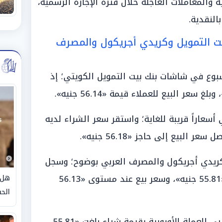
ة والمعاملات العاجلة خلال فترة الإجازة الرسمية،
النقدية.
ت التمويل وكريدي أجريكول والمصرف
بوع في شاشات بنك بيت التمويل الكويتي؛ إذ
سعاراً قريبة للغاية؛ واستقر سعر الشراء لديه
كريدي أجريكول والمصرف العربي بوضوح؛ وسجل
بنك كريدي أجريكول سعر شراء بلغ «55.81 جنيه»، وسعر بيع عند مستوى «56.13
هل 
الحق
وفي الوقت ذاته، طرح المصرف العربي العملة الأوروبية بقيمة شراء بلغت «55.81