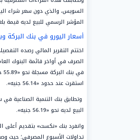
وتطابقت هذه القراءات المصرفية با
المؤشر الرسمي للبيع لديه قيمة بلغت «56.18 ج
أسعار اليورو في بنك البركة و
اختتم التقرير المالي رصده التفصيل
الصرف في أواخر قائمة البنوك العام
في 
استقرت عند حدود «56.14 جنيه».
البيع لديه نحو «56.19 جنيه».
وانفرد بنك «نكست» بتقديم أعلى ال