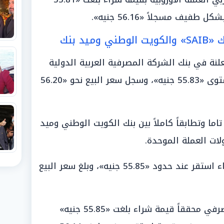
فيف مسجلاً «56.16 جنيه».
يد بنك
علنة في بنك الشركة المصرفية العربية الدولية
«SAIB» وصول سعر الشراء إلى مستوى «55.83 جنيه»، وسجل سعر البيع نحو «56.20
ما وتطابقاً كاملاً بين بنك الكويت الوطني وميد
وسجل بنك الكويت الوطني سعر شراء استقر عند حدود «55.85 جنيه»، وبلغ سعر البيع
وسار ميد بنك على نفس الدرب المصرفي محققاً قيمة شراء بلغت «55.85 جنيه»