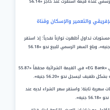
للريادة الأوروبية، ودون سعر البيع الرسمي عنده قيمة استقرت عند حاجز «56.14
فريقي والتعمير والإسكان وقناة
ستويات تداول أظهرت توازناً نقدياً؛ إذ استقر
سعر شراء اليورو عند حدود «55.87 جنيه»، وبلغ السعر الرسمي للبيع نحو «56.18
وتطابق معه البنك المصري الخليجي «EG Bank» في القيمة الشرائية محققاً «55.87
 طفيف ليسجل نحو «56.20 جنيه».
ت سعرية ثابتة؛ واستقر سعر الشراء لديه عند