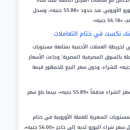
لكامل مع شاشات العرض التابعة لبنك قناة
السويس، والذي دون سعر شراء اليورو الأوروبي عند حدود «55.88 جنيه»، وسجل
نيه».
بنك نكست في ختام التعاملات
ي لخريطة العملات الأجنبية بمتابعة مستويات
لة بالسوق المصرفية المصرية؛ وجاءت الأسعار
بنك البركة مسجلة نحو «55.89 جنيه» للشراء، ودون سعر البيع للجمهور قيمة
وتطابق بنك التنمية الصناعية في سعر الشراء محققاً «55.89 جنيه»، بينما بلغ سعر
مستويات السعرية للعملة الأوروبية في ختام
تداولات الأسبوع المصرفي؛ حيث وصل سعر شراء اليورو لديه إلى حاجز «56.00 جنيه»،