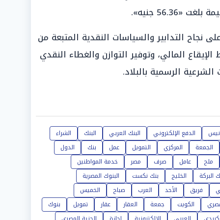
56.36 جنيه».
 نجاح التدابير والسياسات النقدية المتبعة من
الإيقاع المالي، وتوفير التوازن والغطاء النقدي
 الشرعية الرسمية بالبلاد.
نيس
الدفع الإلكتروني
البنك العربي
البنك
الشراء
الجمعة
المركزي
التمويل
عمل
بنك
الدول
ملح
عامل
صرف
مصر
خدمة المواطنين
ك البركة
الخليج
بنك نكست
البنوك المصرية
ي
فريق
الأحد
العرب
صباح
الخميس
مصري
الكويت
جمعة
العقار
عقار
تمويل
بنوك
كريدي
العربي
الإلكترونية
إجازة
الجنية المصري