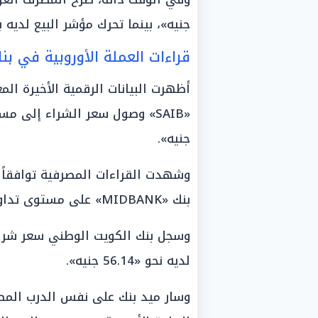
جنيه»، بينما تحرك مؤشر البيع لديه بشكل ط
قراءات العملة الأوروبية في بنك «SAIB» والكويت الوطني وم
أظهرت البيانات الرقمية الأخيرة الم
جنيه».
وشهدت القراءات المصرفية توافقاً تا
بنك «MIDBANK» على مستوى تداولات العملة الموحدة.
لديه نحو «56.14 جنيه».