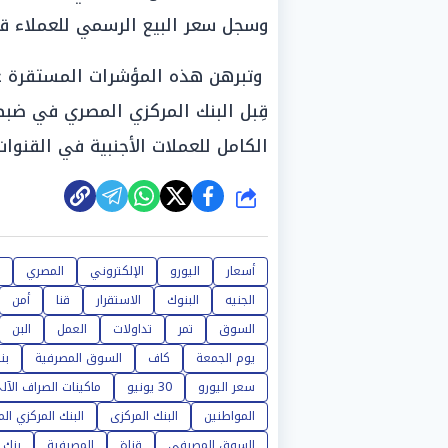
وسجل سعر البيع الرسمي للعملاء قيمة بلغت «
وتبرهن هذه المؤشرات المستقرة على
قِبل البنك المركزي المصري في ضبط 
الكامل للعملات الأجنبية في القنوات
شارك
أسعار
اليورو
الإلكتروني
المصري
الجنيه
البنوك
الاستقرار
قنا
أمن
السوق
تمر
تداولات
العمل
البن
يوم الجمعة
كاف
السوق المصرفية
بن
سعر اليورو
30 يونيو
ماكينات الصراف الآل
المواطنين
البنك المركزى
البنك المركزي ال
السوق المصرفي
قناة
المصرفية
بنك 