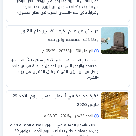
خفايا النفس البشرية وما يدور في أروقة العقل الباطن
من مخاوف وتطلعات، ومن بين الرؤى الأكثر شيوعاً
وتكراراً، يأتي حلم «المشي السريع في مكان مجهول».
«رسائل من عالم آخر».. تفسير حلم القبور
ودلالاته النفسية والروحية
الأربعاء 08/أبريل/2026 - 05:29 م
تفسير حلم القبور.. يُعد عالم الأحلام فضاءً مليئاً بالتفاصيل
المعقدة والرموز التي تثير الفضول والرهبة في آن واحد،
ولعل من أبرز الرؤى التي تثير قلق الكثيرين هي رؤية
«القبر».
قفزة جديدة في أسعار الذهب اليوم الأحد 29
مارس 2026
الأحد 29/مارس/2026 - 08:07 م
سجلت «أسعار الذهب» في السوق المحلية المصرية قفزة
جديدة ومفاجئة خلال تعاملات اليوم الأحد، الموافق 29