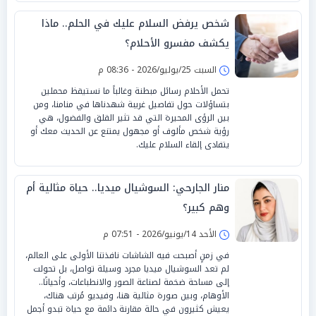
شخص يرفض السلام عليك في الحلم.. ماذا
يكشف مفسرو الأحلام؟
السبت 25/يوليو/2026 - 08:36 م
تحمل الأحلام رسائل مبطنة وغالباً ما نستيقظ محملين
بتساؤلات حول تفاصيل غريبة شهدناها في منامنا، ومن
بين الرؤى المحيرة التي قد تثير القلق والفضول، هي
رؤية شخص مألوف أو مجهول يمتنع عن الحديث معك أو
يتفادى إلقاء السلام عليك.
منار الجارحي: السوشيال ميديا.. حياة مثالية أم
وهم كبير؟
الأحد 14/يونيو/2026 - 07:51 م
في زمنٍ أصبحت فيه الشاشات نافذتنا الأولى على العالم،
لم تعد السوشيال ميديا مجرد وسيلة تواصل، بل تحولت
إلى مساحة ضخمة لصناعة الصور والانطباعات، وأحيانًا..
الأوهام، وبين صورة مثالية هنا، وفيديو مُرتب هناك،
يعيش كثيرون في حالة مقارنة دائمة مع حياة تبدو أجمل