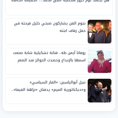
هل يجسد توم كروز شخصية النبي محمد؟.. الحقيقة الكاملة
نجوم الفن يشاركون صبحي خليل فرحته في
حفل زفاف ابنته
روفانا أيمن طه.. فنانة تشكيلية شابة صنعت
اسمها بالإبداع وحصدت الجوائز منذ الصغر
نبيل أبوالياسين: «الفار السياسي»
و«ديكتاتورية الميم» يدفنان «نزاهة الفيفا»..
وإقالة «إنفانتينو» باتت حتمية