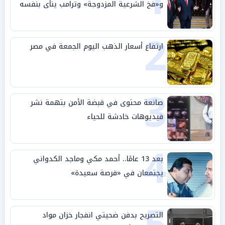
1
و«فخ الشرعية المزدوجة» وترامب ينأى بنفسه
وحليفه في «ميتم استراتيجي»
2
ارتفاع أسعار الذهب اليوم الجمعة في مصر
3
صانعة محتوى في قبضة الأمن بتهمة نشر
فيديوهات خادشة للحياء
4
بعد 13 عامًا.. أحمد مكي وماجد الكدواني
يجتمعان في «فرصة سعيدة»
التصريح بدفن ضحيتي انفجار خزان مواد