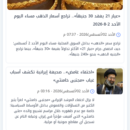
«عيار 21 يفقد 30 جنيهاً».. تراجع أسعار الذهب مساء اليوم
الأحد 2-8-2026
الأحد 02/أغسطس/2026 - 07:37 م
تراجع سعر «الذهب» بداخل السوق المحلية مساء اليوم الأحد 2 أغسطس؛
حيث انخفض جرام «عيار 21» الأكثر تداولاً بقيمة «30 جنيهاً»، بينما تراجع
«الجنيه الذهب» بنحو «240 جنيهاً».
«اختفاء غامض».. صحيفة إيرانية تكشف أسباب
غياب «مجتبى خامنئي»
الأحد 02/أغسطس/2026 - 03:16 م
لا يزال اختفاء المرشد الإيراني «مجتبى خامنئي» لغزاً يثير
الكثير من التساؤلات والغموض بداخل الأوساط السياسية؛
خاصة مع عدم ظهوره خلال مراسم تشييع والده «على
خامنئي» التي أقيمت مؤخراً في إيران، وغيابه التام عن
تسجيل أي مقاطع صوتية أو مرئية.