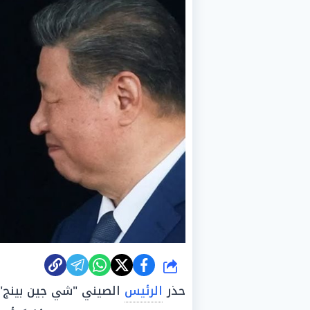
شارك
حذر
الرئيس
الصيني "شي جين بينج" 