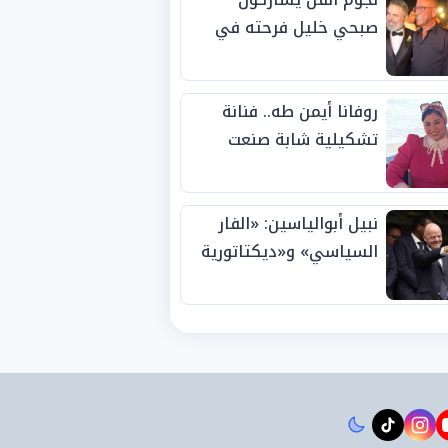
صبحي خليل فرحته في
حفل زفاف ابنته
روفانا أيمن طه.. فنانة
تشكيلية شابة صنعت
اسمها بالإبداع وحصدت
الجوائز منذ الصغر
نبيل أبوالياسين: «الفار
السياسي» و«ديكتاتورية
الميم» يدفنان «نزاهة
الفيفا».. وإقالة
«إنفانتينو» باتت حتمية
instagram
tiktok
youtub
t