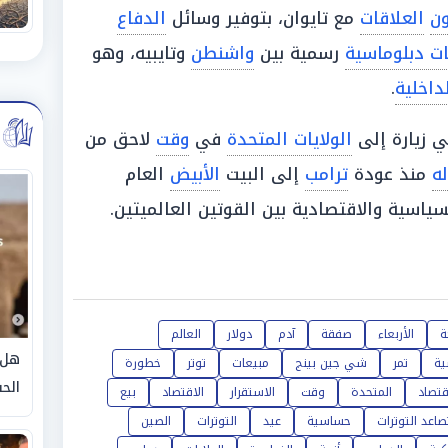
ون
العلاقات
مع تايوان، بتوفير وسائل
الدفاع
ات دبلوماسية
رسمية بين
واشنطن
وتايبيه، وهو
داخلية
.
 زيارة إلى
الولايات المتحدة
في
وقت
لاحق من
له
منذ عودة
ترامب
إلى البيت
الأبيض
العام
ياسية والاقتصادية بين القوتين العالميتين.
ة
الأربعاء
صفقة
آدم
دولار
العالم
هل 
ية
تمر
شي جين بينج
مبيعات
توتر
خطورة
الحق
قتصاد
المتحدة
وقت
الاستقرار
الاقتصاد
بيع
صاعد التوترات
حساسية
عيد
التوترات
الصين