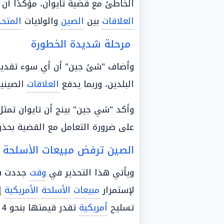
الخاطئ مع قضية تايوان، مؤكدًا أن 
العلاقات
بين
الصين
والولايات
المتح
مرحلة شديدة الخطورة
وأضاف "شئ جين" أن أي سوء تقدير
البلدين، وربما يدفع
العلاقات
الصيني
وأكد "شي جين" بينج أن تايوان تمثل
على ضرورة التعامل مع القضية بحذر
الصين ترفض مبيعات الأسلحة ال
ويأتي هذا التحذير في
وقت
جددت ف
لإستمرار
مبيعات
الأسلحة
الأمريكية
إ
تسليح
أمريكية
تقدر قيمتها بنحو 14 مليار