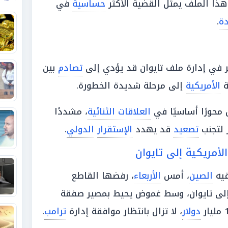
هذا الملف يمثل القضية الأكثر
حساسية
في
دة
.
 في إدارة ملف تايوان قد يؤدي إلى
تصادم
بين
ة
الأمريكية
إلى مرحلة شديدة الخطورة.
 محورًا أساسيًا في
العلاقات الثنائية
، مشددًا
 لتجنب
تصعيد
قد يهدد
الإستقرار
الدولي
.
أمريكية إلى تايوان
يه
الصين
، أمس
الأربعاء
، رفضها القاطع
لى تايوان، وسط غموض يحيط بمصير صفقة
دولار
، لا تزال بانتظار موافقة إدارة
ترامب
.