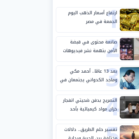
1
ارتفاع أسعار الذهب اليوم
الجمعة في مصر
2
صانعة محتوى في قبضة
الأمن بتهمة نشر فيديوهات
3
خادشة للحياء
بعد 13 عامًا.. أحمد مكي
وماجد الكدواني يجتمعان في
4
«فرصة سعيدة»
التصريح بدفن ضحيتي انفجار
خزان مواد كيميائية بأحد
5
مصانع الفيوم
تفسير حلم الطريق.. دلالات
مختلفة بين الحيرة وبداية