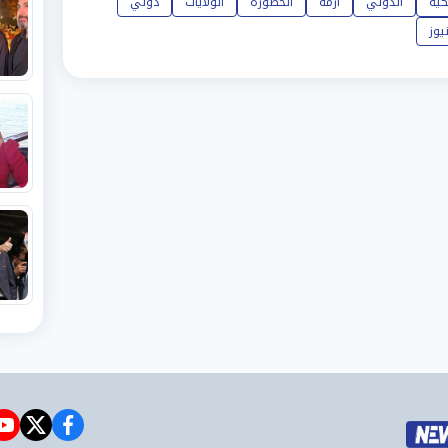
كية
الدولي
أزمة
الخطورة
الولايات
دولي
يوز
e
witter
facebook