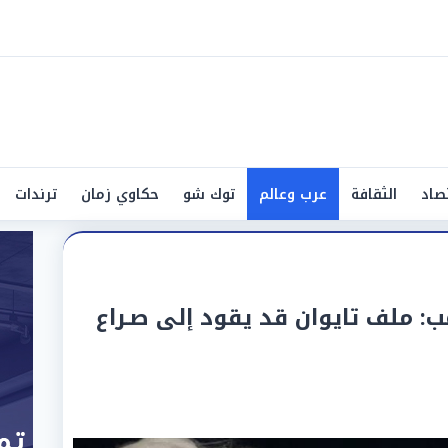
صاد
الثقافة
عرب وعالم
توك شو
حكاوي زمان
ترندات
ب: ملف تايوان قد يقود إلى صـراع