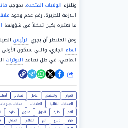
وتلتزم
الولايات المتحدة
، بموجب
قان
اللازمة للجزيرة، رغم عدم وجود
علاق
ما تعتبره بكين تدخلاً في شؤونها
ال
ومن المنتظر أن يجري
الرئيس
الصيني
العام
الجاري، والتي ستكون الأولى
الماضي، في ظل تصاعد
التوترات
الس
شارك
تايوان
واشنطن
عامل
تصادم
أسلح
العلاقات الثنائية
العلاقات
علاقات دبلوماس
آلام
خلية
الدول
قانون
داره
ا
قرار
دفاع
ألم
الثنائي
الدفاع
ت